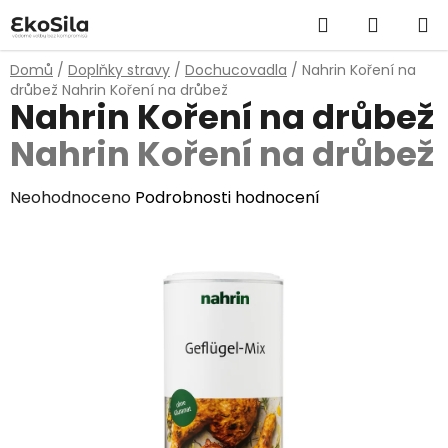
Přejít
Hledat
NÁKUP
na
obsah
KOŠÍK
Domů
/
Doplňky stravy
/
Dochucovadla
/
Nahrin Koření na
drůbež
Nahrin Koření na drůbež
Nahrin Koření na drůbež
Nahrin Koření na drůbež
Průměrné
Neohodnoceno
Podrobnosti hodnocení
hodnocení
produktu
je
0,0
z
5
hvězdiček.