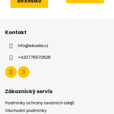
DO KOŠÍKU
z
5
hvězdiček.
Z
á
Kontakt
p
a
info
@
ekosila.cz
t
í
+420776570628
Zákaznický servis
Podmínky ochrany osobních údajů
Obchodní podmínky