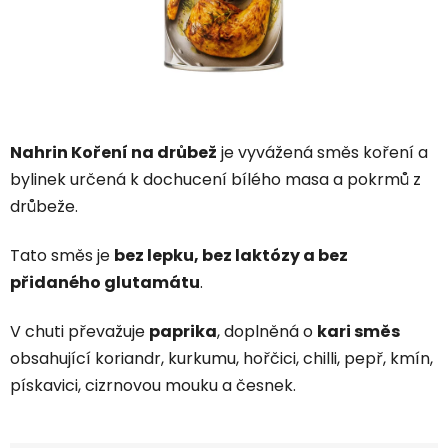
Nahrin Koření na drůbež
je vyvážená směs koření a
bylinek určená k dochucení bílého masa a pokrmů z
drůbeže.
Tato směs je
bez lepku, bez laktózy a bez
přidaného glutamátu
.
V chuti převažuje
paprika
, doplněná o
kari směs
obsahující koriandr, kurkumu, hořčici, chilli, pepř, kmín,
pískavici, cizrnovou mouku a česnek.