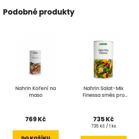
Podobné produkty
Nahrin Koření na
Nahrin Salat-Mix
maso
Finessa směs pro
přípravu dresinku 280
g
769 Kč
735 Kč
Měrná
735 Kč / 1 ks
cena:
DO KOŠÍKU