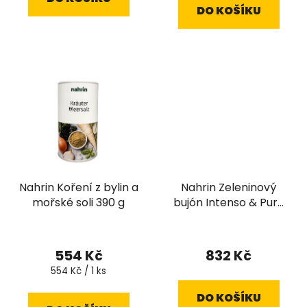
DO KOŠÍKU
Nahrin Koření z bylin a
Nahrin Zeleninový
mořské soli 390 g
bujón Intenso & Puro
390g
Průměrné
hodnocení
554 Kč
832 Kč
produktu
Měrná
554 Kč / 1 ks
cena:
je
DO KOŠÍKU
4,8