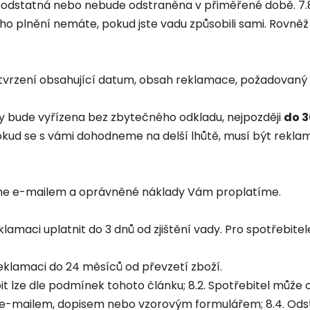
e podstatná nebo nebude odstraněna v přiměřené době. 7
ho plnění nemáte, pokud jste vadu způsobili sami. Rovně
otvrzení obsahující datum, obsah reklamace, požadovaný 
y bude vyřízena bez zbytečného odkladu, nejpozději
do 3
okud se s vámi dohodneme na delší lhůtě, musí být rekl
íme e-mailem a oprávněné náklady Vám proplatíme.
klamaci uplatnit do 3 dnů od zjištění vady. Pro spotřebitel
 reklamaci do 24 měsíců od převzetí zboží.
lze dle podmínek tohoto článku; 8.2. Spotřebitel může o
ze e-mailem, dopisem nebo vzorovým formulářem; 8.4. Ods