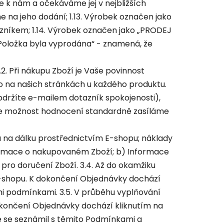
e k nám a očekáváme jej v nejbližších
 na jeho dodání; 1.13. Výrobek označen jako
níkem; 1.14. Výrobek označen jako „PRODEJ
„Položka byla vyprodána“ - znamená, že
. Při nákupu Zboží je Vaše povinnost
 na našich stránkách u každého produktu.
bdržíte e-mailem dotazník spokojenosti),
 že možnost hodnocení standardně zasíláme
á na dálku prostřednictvím E-shopu; náklady
nformace o nakupovaném Zboží; b) Informace
 pro doručení Zboží. 3.4. Až do okamžiku
E-shopu. K dokončení Objednávky dochází
mi podmínkami. 3.5. V průběhu vyplňování
okončení Objednávky dochází kliknutím na
 že se seznámil s těmito Podmínkami a