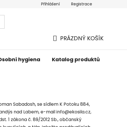
Přihlášení
Registrace
PRÁZDNÝ KOŠÍK
NÁKUPNÍ
KOŠÍK
Osobní hygiena
Katalog produktů
Znač
an Sabadosh, se sídlem K Potoku 884,
ndýs nad Labem, e-mail info@ekosila.cz,
st. 1 zákona č. 89/2012 Sb., občanský