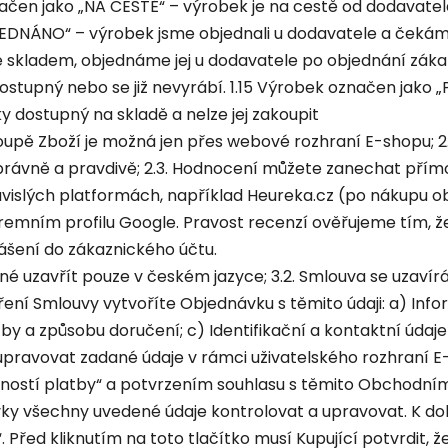
značen jako „NA CESTĚ“ – výrobek je na cestě od dodavatel
JEDNÁNO“ – výrobek jsme objednali u dodavatele a čekáme
kladem, objednáme jej u dodavatele po objednání zákaz
stupný nebo se již nevyrábí. 1.15 Výrobek označen jako 
y dostupný na skladě a nelze jej zakoupit
ě Zboží je možná jen přes webové rozhraní E-shopu; 2.2
ávně a pravdivě; 2.3. Hodnocení můžete zanechat přímo
závislých platformách, například Heureka.cz (po nákupu o
firemním profilu Google. Pravost recenzí ověřujeme tím,
ášení do zákaznického účtu.
é uzavřít pouze v českém jazyce; 3.2. Smlouva se uzavír
avření Smlouvy vytvoříte Objednávku s těmito údaji: a) I
y a způsobu doručení; c) Identifikační a kontaktní údaje
pravovat zadané údaje v rámci uživatelského rozhraní 
inností platby“ a potvrzením souhlasu s těmito Obchodní
vky všechny uvedené údaje kontrolovat a upravovat. K d
. Před kliknutím na toto tlačítko musí Kupující potvrdit,