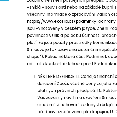
zákoník, ve znění pozdějších předpisů („Obč
vzniklá v souvislosti nebo na základě kupn
Všechny informace o zpracování Vašich oso
https://www.ekosila.cz/podminky-ochrany
jsou vyhotoveny v českém jazyce. Znění P
povinnosti vzniklá po dobu účinnosti předch
platí, že jsou použity prostředky komunikac
Smlouva je tak uzavřena distančním způsob
shopu“). Pokud některá část Podmínek odpo
mít tato konkrétní dohoda před Podmínkam
NĚKTERÉ DEFINICE 1.1. Cena je finanční 
doručení Zboží, včetně ceny za jeho za
platných právních předpisů; 1.5. Faktu
Váš závazný návrh na uzavření Smlouvy 
umožňující uchování zadaných údajů, hi
předpisy označovaná jako kupující; 1.9