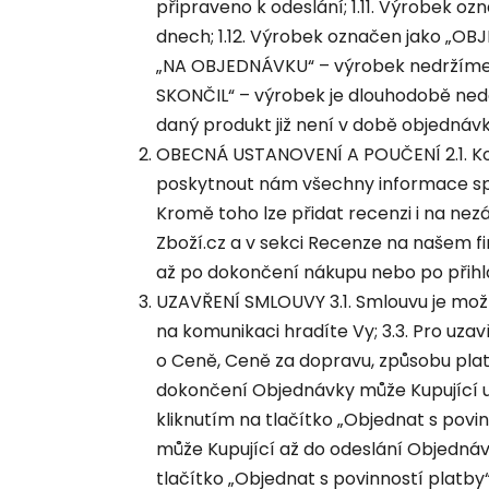
připraveno k odeslání; 1.11. Výrobek o
dnech; 1.12. Výrobek označen jako „OB
„NA OBJEDNÁVKU“ – výrobek nedržíme s
SKONČIL“ – výrobek je dlouhodobě nedo
daný produkt již není v době objednávk
OBECNÁ USTANOVENÍ A POUČENÍ 2.1. Koup
poskytnout nám všechny informace spr
Kromě toho lze přidat recenzi i na ne
Zboží.cz a v sekci Recenze na našem 
až po dokončení nákupu nebo po přihl
UZAVŘENÍ SMLOUVY 3.1. Smlouvu je možn
na komunikaci hradíte Vy; 3.3. Pro uz
o Ceně, Ceně za dopravu, způsobu platb
dokončení Objednávky může Kupující u
kliknutím na tlačítko „Objednat s pov
může Kupující až do odeslání Objedná
tlačítko „Objednat s povinností platby“