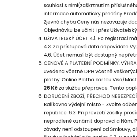
souhlasí s nimi(zaškrtnutím příslušnéh
informace automaticky předány Prodá
Zjevná chyba Ceny nás nezavazuje doda
Objednávku lze učinit i přes Uživatelský
UŽIVATELSKÝ ÚČET 4.1. Po registraci mát
4.3. Za přístupová data odpovídáte Vy;
4.6. Účet nemusí být dostupný nepřetrž
CENOVÉ A PLATEBNÍ PODMÍNKY, VÝHRADA
uvedena včetně DPH včetně veškerých
platby: Online Platba kartou Visa/Mas
26 Kč
za službu přepravce.
Tento popl
DORUČENÍ ZBOŽÍ, PŘECHOD NEBEZPEČÍ Š
Balíkovna výdejní místo - Zvolte odběr
republice
. 6.3. Při převzetí zásilky pr
neprodleně oznámit dopravci a Nám. Po
závady není odstoupení od Smlouvy, ale