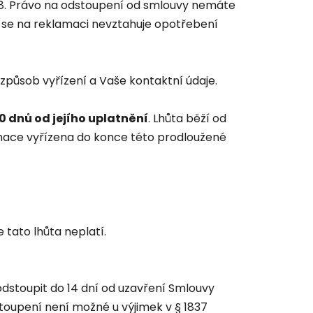
.8. Právo na odstoupení od smlouvy nemáte
ž se na reklamaci nevztahuje opotřebení
způsob vyřízení a Vaše kontaktní údaje.
0 dnů od jejího uplatnění
. Lhůta běží od
amace vyřízena do konce této prodloužené
e tato lhůta neplatí.
dstoupit do 14 dní od uzavření Smlouvy
toupení není možné u výjimek v § 1837