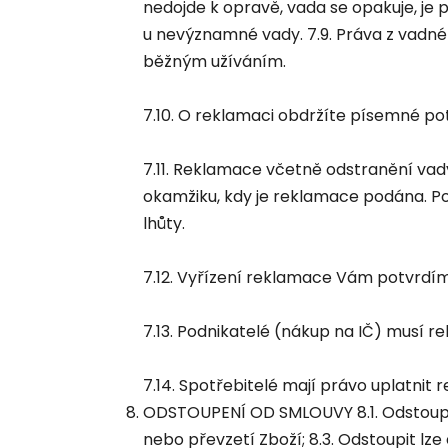
nedojde k opravě, vada se opakuje, j
u nevýznamné vady. 7.9. Práva z vadné
běžným užíváním.
7.10. O reklamaci obdržíte písemné p
7.11. Reklamace včetně odstranění vad
okamžiku, kdy je reklamace podána. P
lhůty.
7.12. Vyřízení reklamace Vám potvrd
7.13. Podnikatelé (nákup na IČ) musí re
7.14. Spotřebitelé mají právo uplatnit
ODSTOUPENÍ OD SMLOUVY 8.1. Odstoupit 
nebo převzetí Zboží; 8.3. Odstoupit l