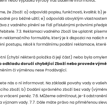
ždění nebo výpadku výroby Vás budeme informovat.
 že Zboží: a) odpovídá popisu, funkčnosti, kvalitě; b) je
 vhodné pro běžné užití; e) odpovídá obvyklým vlastnoste
ráva z vadného plnění se řídí příslušnými právními před
itele. 7.3. Reklamaci vadného Zboží lze uplatnit písemn
reklamačního formuláře, který je k dispozici na našich 
ění postupu, nikoli k formálnímu podání reklamace, kte
tní (chybí některá položka či její část) nebo byla omyle
o odkladu doručí chybějící Zboží nebo provede vým
plněním či výměnou nese Prodávající.
ůžete nás o ní informovat. Na základě povahy vady a vaš
jícího zboží; b) Dodání správného zboží bez vady (výměna
 a vrácení peněz. 7.6. Můžeme odmítnout, je-li odstran
 význam vady. 7.7. Dále máte právo na přiměřenou slevu