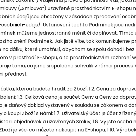
anský zákoník“) vzájemná práva a povinnosti Vás, jakožto 
í smlouvy („Smlouva“) uzavřené prostřednictvím E-shopu
bních údajů jsou obsaženy v Zásadách zpracování osobní
-osobnich-udaju/
. Ustanovení těchto Podmínek jsou ned
odmínek můžeme jednostranně měnit či doplňovat. Tímto
ozího znění Podmínek. Jak jistě víte, tak komunikujeme pr
e na dálku, které umožňují, abychom se spolu dohodli bez
em v prostředí E-shopu, a to prostřednictvím rozhraní 
ruje tomu, co jsme si společně schválili v rámci proce
i přednost.
částka, kterou budete hradit za Zboží; 1.2. Cena za doprav
balení; 1.3. Celková cena je součet Ceny a Ceny za dopravu
ra je daňový doklad vystavený v souladu se zákonem o dan
o koupi Zboží s Námi; 1.7. Uživatelský účet je účet zříze
storii objednávek a uzavřených Smluv; 1.8. Vy jste osoba
. Zboží je vše, co můžete nakoupit na E-shopu; 1.10. Výro