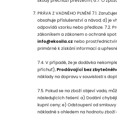
škody přechází převzetím; 6.7. O zpo
PRÁVA Z VADNÉHO PLNĚNÍ 7.1. Zaručujeme,
obsahuje příslušenství a návod; d) je
odpovídá vzorku nebo předloze. 7.2. P
zákoníkem a zákonem o ochraně spotřeb
info@ekosila.cz
nebo prostřednictvím 
primárně k získání informací a upřesn
7.4. V případě, že je dodávka nekomple
příchuť),
Prodávající bez zbytečnéh
náklady na dopravu v souvislosti s do
7.5. Pokud se na zboží objeví vada, m
následujících řešení: a) Dodání chybě
kupní ceny; e) Odstoupení od smlouvy
nákladné s ohledem na hodnotu zboží a