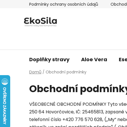
Přejít
Podmínky ochrany osobních údajů
Obchod
na
obsah
Doplňky stravy
Aloe Vera
Ese
Domů
/
Obchodní podmínky
Obchodní podmínk
VŠEOBECNÉ OBCHODNÍ PODMÍNKY Tyto všeob
250 64 Hovorčovice, IČ: 25465813, zapsané
telefonní číslo +420 776 570 628, („My” nebo