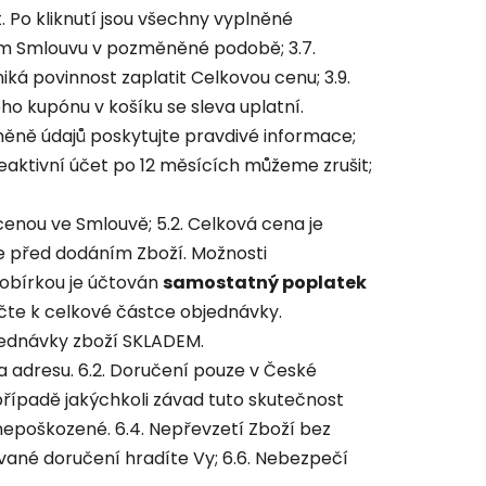
. Po kliknutí jsou všechny vyplněné
ám Smlouvu v pozměněné podobě; 3.7.
á povinnost zaplatit Celkovou cenu; 3.9.
vého kupónu v košíku se sleva uplatní.
 změně údajů poskytujte pravdivé informace;
Neaktivní účet po 12 měsících můžeme zrušit;
nou ve Smlouvě; 5.2. Celková cena je
 před dodáním Zboží. Možnosti
dobírkou je účtován
samostatný poplatek
čte k celkové částce objednávky.
ednávky zboží SKLADEM.
na adresu
. 6.2.
Doručení pouze v České
v případě jakýchkoli závad tuto skutečnost
nepoškozené. 6.4. Nepřevzetí Zboží bez
ované doručení hradíte Vy; 6.6. Nebezpečí