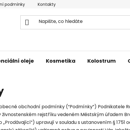
ní podmínky
Kontakty
Doprava a platba
nciální oleje
Kosmetika
Kolostrum
y
ecné obchodní podmínky (“Podmínky”) Podnikatele Rom
 v živnostenském rejstříku vedeném Městským úřadem Bra
 „Prodávající”) upravují v souladu s ustanovením § 1751 od