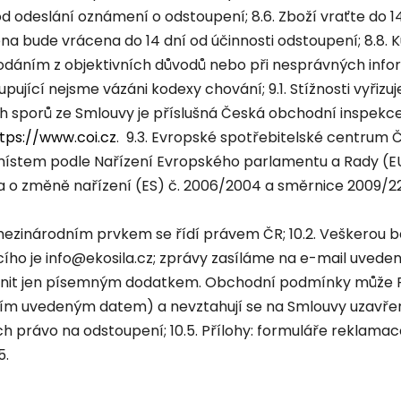
d odeslání oznámení o odstoupení; 8.6. Zboží vraťte do 1
ena bude vrácena do 14 dní od účinnosti odstoupení; 8.8. 
dodáním z objektivních důvodů nebo při nesprávných info
pující nejsme vázáni kodexy chování; 9.1. Stížnosti vyřizuj
 sporů ze Smlouvy je příslušná Česká obchodní inspekce,
tps://www.coi.cz
. 9.3. Evropské spotřebitelské centrum 
místem podle Nařízení Evropského parlamentu a Rady (EU) 
 a o změně nařízení (ES) č. 2006/2004 a směrnice 2009/22
ezinárodním prvkem se řídí právem ČR; 10.2. Veškerou
ího je info@ekosila.cz; zprávy zasíláme na e-mail uvede
 měnit jen písemným dodatkem. Obchodní podmínky může P
ším uvedeným datem) a nevztahují se na Smlouvy uzavřené
 právo na odstoupení; 10.5. Přílohy: formuláře reklamac
5.