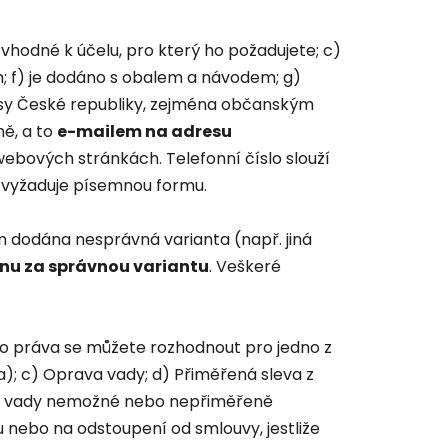
 vhodné k účelu, pro který ho požadujete; c)
m; f) je dodáno s obalem a návodem; g)
pisy České republiky, zejména občanským
ě, a to
e-mailem na adresu
webových stránkách. Telefonní číslo slouží
ré vyžaduje písemnou formu.
m dodána nesprávná varianta (např. jiná
ěnu za správnou variantu
. Veškeré
eho práva se můžete rozhodnout pro jedno z
); c) Oprava vady; d) Přiměřená sleva z
ění vady nemožné nebo nepřiměřeně
 nebo na odstoupení od smlouvy, jestliže