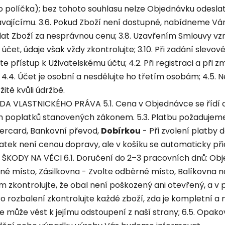
o políčka); bez tohoto souhlasu nelze Objednávku odeslat
vajícímu. 3.6. Pokud Zboží není dostupné, nabídneme V
t Zboží za nesprávnou cenu; 3.8. Uzavřením Smlouvy vznik
 účet, údaje však vždy zkontrolujte; 3.10. Při zadání slevo
e přístup k Uživatelskému účtu; 4.2. Při registraci a při
 4.4. Účet je osobní a nesdělujte ho třetím osobám; 4.5. 
itě kvůli údržbě.
 VLASTNICKÉHO PRÁVA 5.1. Cena v Objednávce se řídí ce
 poplatků stanovených zákonem. 5.3. Platbu požadujeme
tercard, Bankovní převod,
Dobírkou
- Při zvolení platby 
atek není cenou dopravy, ale v košíku se automaticky při
KODY NA VĚCI 6.1. Doručení do 2–3 pracovních dnů: Obj
né místo, Zásilkovna - Zvolte odběrné místo, Balíkovna 
osím zkontrolujte, že obal není poškozený ani otevřený, a 
 rozbalení zkontrolujte každé zboží, zda je kompletní a 
 může vést k jejímu odstoupení z naší strany; 6.5. Opak