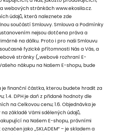
kupujících, a Nás, jakožto prodávajících,
 na webových stránkách www.ekosila.cz.
ch údajů, která naleznete zde
ílnou součástí Smlouvy. Smlouva a Podmínky
 ustanovením nejsou dotčena práva a
imárně na dálku. Proto i pro naši Smlouvu
 současné fyzické přítomnosti Nás a Vás, a
webové stránky („webové rozhraní E-
su Vašeho nákupu na Našem E-shopu, bude
u je finanční částka, kterou budete hradit za
; 1.4. DPH je daň z přidané hodnoty dle
ích na Celkovou cenu; 1.6. Objednávka je
ný na základě Vámi sdělených údajů,
 nakupující na Našem E-shopu, právními
bek označen jako „SKLADEM“ – je skladem a