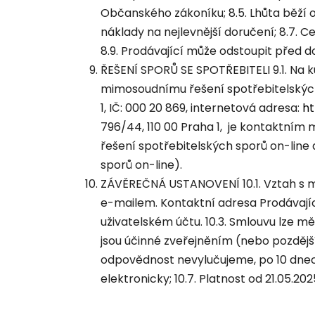
Občanského zákoníku; 8.5. Lhůta běží o
náklady na nejlevnější doručení; 8.7. C
8.9. Prodávající může odstoupit před 
ŘEŠENÍ SPORŮ SE SPOTŘEBITELI 9.1. Na ku
mimosoudnímu řešení spotřebitelských
1, IČ: 000 20 869, internetová adresa:
ht
796/44, 110 00 Praha 1, je kontaktním 
řešení spotřebitelských sporů on-line
sporů on-line).
ZÁVĚREČNÁ USTANOVENÍ 10.1. Vztah s m
e-mailem. Kontaktní adresa Prodávajíc
uživatelském účtu. 10.3. Smlouvu lze
jsou účinné zveřejněním (nebo pozděj
odpovědnost nevylučujeme, po 10 dnech
elektronicky; 10.7. Platnost od 21.05.202