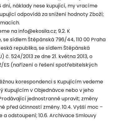
4 dní, náklady nese kupující, my vracíme
Kupující odpovídá za snížení hodnoty Zboží;
rmacích.
eme na info@ekosila.cz; 9.2. K
 se sídlem Štěpánská 796/44, 110 00 Praha
Česká republika, se sídlem Štěpánská
č. 524/2013 ze dne 21. května 2013, o
/ES (nařízení o řešení spotřebitelských
 běžnou korespondenci s Kupujícím vedeme
ný Kupujícím v Objednávce nebo v jeho
rodávající jednostranně upravit; změny
 před účinností změny. 10.4. Vyšší moc –
e a odstoupení; 10.6. Archivace Smlouvy