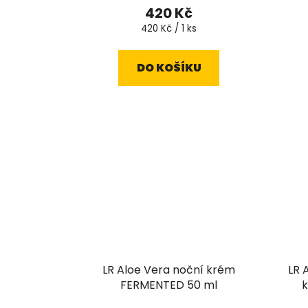
hodnocení
420 Kč
produktu
Měrná
420 Kč / 1 ks
cena:
je
5,0
DO KOŠÍKU
z
5
hvězdiček.
LR Aloe Vera noční krém
LR 
FERMENTED 50 ml
k