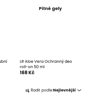
Pitné gely
ubní
LR Aloe Vera Ochranný deo
roll-on 50 ml
168 Kč
Ř
Řadit podle:
Nejlevnější
a
z
e