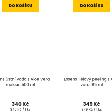
5,0
DO KOŠÍKU
DO KOŠÍKU
z
5
hvězdiček.
ns Ústní voda s Aloe Vera
Essens Tělový peeling s 
meloun 500 ml
vera 185 ml
340 Kč
349 Kč
Měrná
Měrná
340 Kč / 1 ks
349 Kč / 1 ks