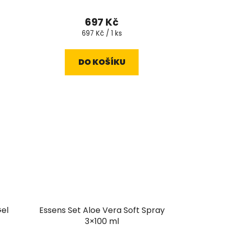
í
697 Kč
Měrná
697 Kč / 1 ks
cena:
DO KOŠÍKU
Gel
Essens Set Aloe Vera Soft Spray
3×100 ml