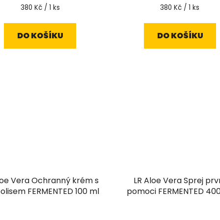
Měrná
Měrná
380 Kč / 1 ks
380 Kč / 1 ks
cena:
cena:
DO KOŠÍKU
DO KOŠÍKU
loe Vera Ochranný krém s
LR Aloe Vera Sprej prv
olisem FERMENTED 100 ml
pomoci FERMENTED 400
Průměrné