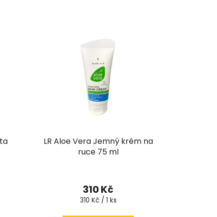
n
í
p
r
o
d
u
k
t
ů
ta
LR Aloe Vera Jemný krém na
ruce 75 ml
310 Kč
Měrná
310 Kč / 1 ks
cena: