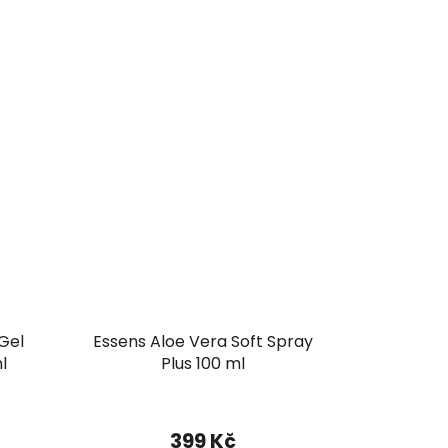
cena:
je
5,0
z
5
hvězdiček.
Gel
Essens Aloe Vera Soft Spray
l
Plus 100 ml
399 Kč