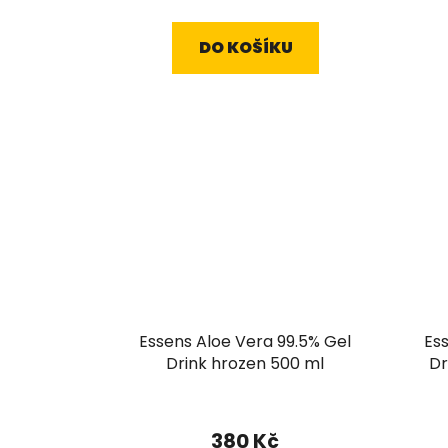
cena:
DO KOŠÍKU
Essens Aloe Vera 99.5% Gel
Es
Drink hrozen 500 ml
Dr
380 Kč