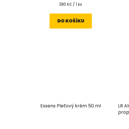
Měrná
380 Kč / 1 ks
cena:
DO KOŠÍKU
Essens Pleťový krém 50 ml
LR A
prop
Průměrné