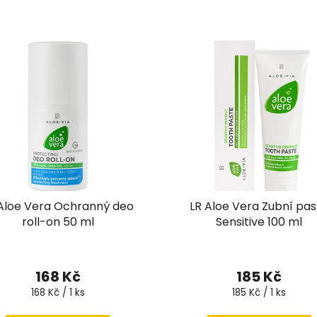
 Aloe Vera Ochranný deo
LR Aloe Vera Zubní pas
roll-on 50 ml
Sensitive 100 ml
Průměrné
hodnocení
168 Kč
185 Kč
produktu
Měrná
Měrná
168 Kč / 1 ks
185 Kč / 1 ks
cena:
cena:
je