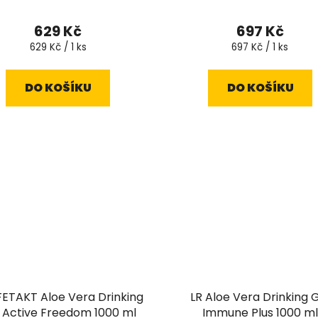
Průměrné
hodnocen
629 Kč
697 Kč
produktu
Měrná
Měrná
629 Kč / 1 ks
697 Kč / 1 ks
cena:
cena:
je
5,0
DO KOŠÍKU
DO KOŠÍKU
z
5
hvězdiček.
IFETAKT Aloe Vera Drinking
LR Aloe Vera Drinking 
 Active Freedom 1000 ml
Immune Plus 1000 ml