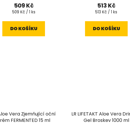
hodnocen
509 Kč
513 Kč
produktu
Měrná
Měrná
509 Kč / 1 ks
513 Kč / 1 ks
cena:
cena:
je
4,9
DO KOŠÍKU
DO KOŠÍKU
z
5
hvězdiček.
Aloe Vera Zjemňující oční
LR LIFETAKT Aloe Vera Dri
rém FERMENTED 15 ml
Gel Broskev 1000 ml