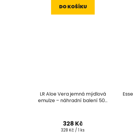
5,0
DO KOŠÍKU
z
5
hvězdiček.
LR Aloe Vera jemná mýdlová
Esse
emulze – náhradní balení 500
ml
328 Kč
Měrná
328 Kč / 1 ks