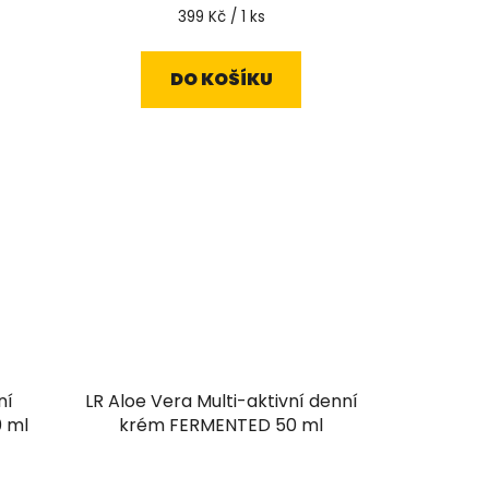
Měrná
399 Kč / 1 ks
cena:
DO KOŠÍKU
ní
LR Aloe Vera Multi-aktivní denní
 ml
krém FERMENTED 50 ml