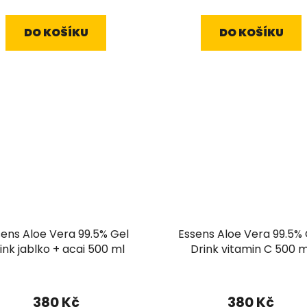
cena:
cena:
DO KOŠÍKU
DO KOŠÍKU
sens Aloe Vera 99.5% Gel
Essens Aloe Vera 99.5% 
ink jablko + acai 500 ml
Drink vitamin C 500 m
380 Kč
380 Kč