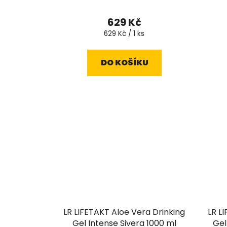
629 Kč
Měrná
629 Kč / 1 ks
cena:
DO KOŠÍKU
LR LIFETAKT Aloe Vera Drinking
LR L
Gel Intense Sivera 1000 ml
Gel