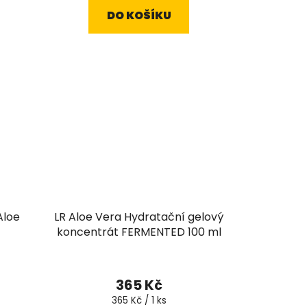
DO KOŠÍKU
Aloe
LR Aloe Vera Hydratační gelový
koncentrát FERMENTED 100 ml
Průměrné
hodnocení
365 Kč
produktu
Měrná
365 Kč / 1 ks