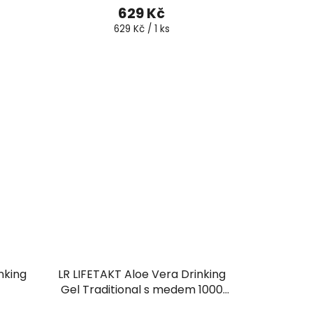
í
629 Kč
Měrná
629 Kč / 1 ks
cena:
nking
LR LIFETAKT Aloe Vera Drinking
Gel Traditional s medem 1000
ml