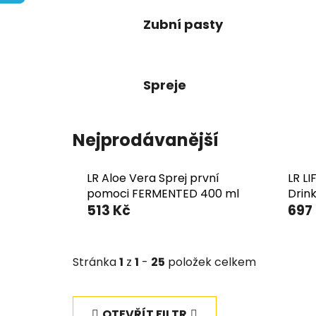
Zubní pasty
Spreje
Nejprodávanější
LR Aloe Vera Sprej první
LR L
pomoci FERMENTED 400 ml
Drink
513 Kč
697
Stránka
1
z
1
-
25
položek celkem
OTEVŘÍT FILTR