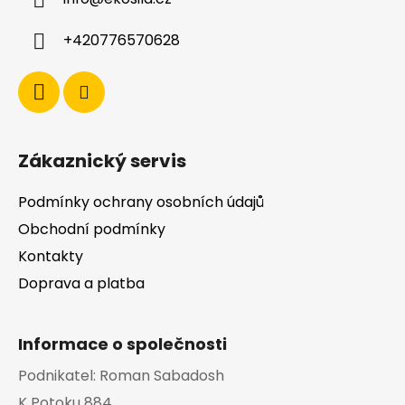
t
í
+420776570628
Zákaznický servis
Podmínky ochrany osobních údajů
Obchodní podmínky
Kontakty
Doprava a platba
Informace o společnosti
Podnikatel:
Roman Sabadosh
K Potoku 884