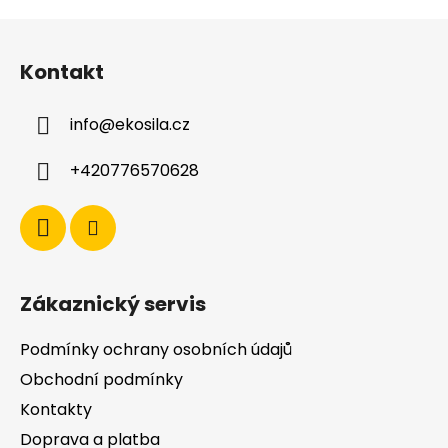
Z
á
Kontakt
p
a
info
@
ekosila.cz
t
í
+420776570628
Zákaznický servis
Podmínky ochrany osobních údajů
Obchodní podmínky
Kontakty
Doprava a platba