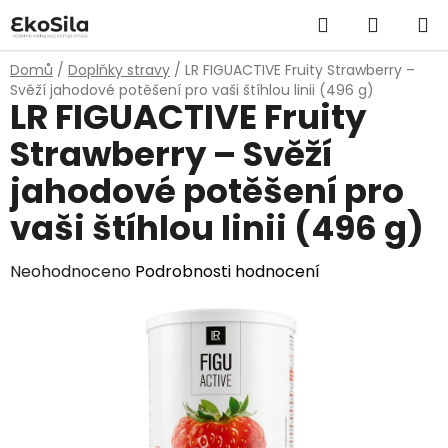
Přejít
Hledat
NÁKUP
na
obsah
KOŠÍK
Domů
/
Doplňky stravy
/
LR FIGUACTIVE Fruity Strawberry –
Svěží jahodové potěšení pro vaši štíhlou linii (496 g)
LR FIGUACTIVE Fruity
Strawberry – Svěží
jahodové potěšení pro
vaši štíhlou linii (496 g)
Průměrné
Neohodnoceno
Podrobnosti hodnocení
hodnocení
produktu
je
0,0
z
5