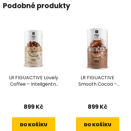
Podobné produkty
LR FIGUACTIVE Lovely
LR FIGUACTIVE
Coffee – Inteligentní
Smooth Cocoa –
náhrada jídla s chutí
Intenzivní čokoládový
kávy (496 g)
zážitek pro vaši
postavu (496 g)
899 Kč
899 Kč
DO KOŠÍKU
DO KOŠÍKU