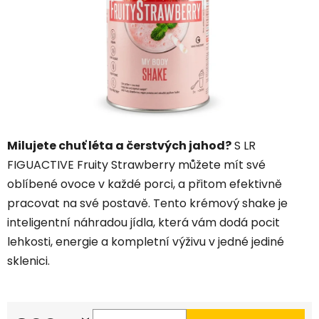
hvězdiček.
Milujete chuť léta a čerstvých jahod?
S LR
FIGUACTIVE Fruity Strawberry můžete mít své
oblíbené ovoce v každé porci, a přitom efektivně
pracovat na své postavě. Tento krémový shake je
inteligentní náhradou jídla, která vám dodá pocit
lehkosti, energie a kompletní výživu v jedné jediné
sklenici.