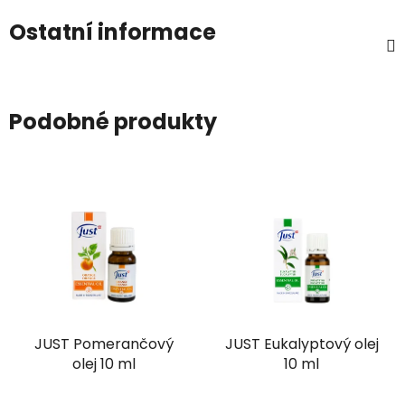
Ostatní informace
Podobné produkty
JUST Pomerančový
JUST Eukalyptový olej
olej 10 ml
10 ml
Průměrné