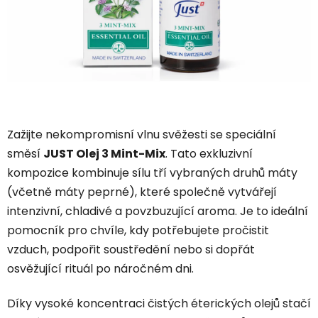
Zažijte nekompromisní vlnu svěžesti se speciální
směsí
JUST Olej 3 Mint-Mix
. Tato exkluzivní
kompozice kombinuje sílu tří vybraných druhů máty
(včetně máty peprné), které společně vytvářejí
intenzivní, chladivé a povzbuzující aroma. Je to ideální
pomocník pro chvíle, kdy potřebujete pročistit
vzduch, podpořit soustředění nebo si dopřát
osvěžující rituál po náročném dni.
Díky vysoké koncentraci čistých éterických olejů stačí