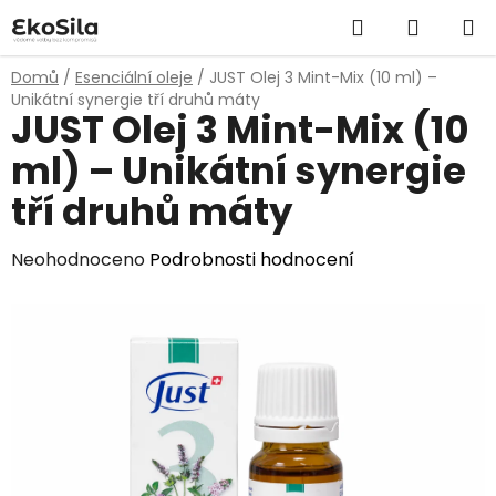
Přejít
Hledat
NÁKUP
na
obsah
KOŠÍK
Domů
/
Esenciální oleje
/
JUST Olej 3 Mint-Mix (10 ml) –
Unikátní synergie tří druhů máty
JUST Olej 3 Mint-Mix (10
ml) – Unikátní synergie
tří druhů máty
Průměrné
Neohodnoceno
Podrobnosti hodnocení
hodnocení
produktu
je
0,0
z
5
hvězdiček.