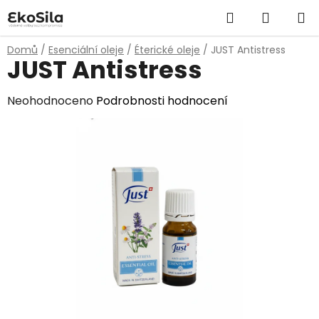
Přejít
Hledat
NÁKUP
na
obsah
KOŠÍK
Domů
/
Esenciální oleje
/
Éterické oleje
/
JUST Antistress
JUST Antistress
Průměrné
Neohodnoceno
Podrobnosti hodnocení
hodnocení
produktu
je
0,0
z
5
hvězdiček.