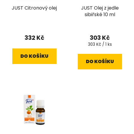
JUST Citronový olej
JUST Olej z jedle
sibiřské 10 ml
332 Kč
303 Kč
Měrná
303 Kč / 1 ks
cena:
DO KOŠÍKU
DO KOŠÍKU