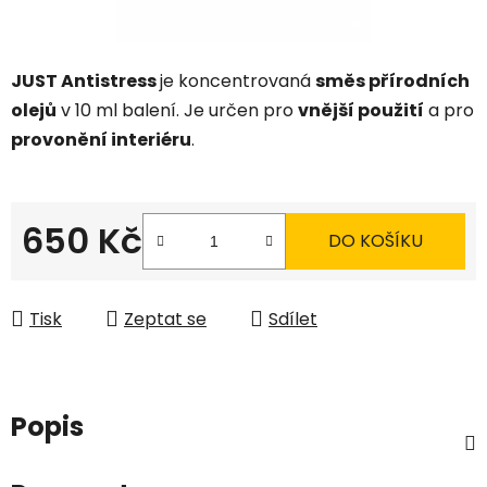
JUST Antistress
je koncentrovaná
směs přírodních
olejů
v 10 ml balení. Je určen pro
vnější použití
a pro
provonění interiéru
.
650 Kč
DO KOŠÍKU
Měrná cena:
Tisk
Zeptat se
Sdílet
Popis