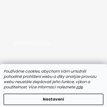
Platební brána
Používáme cookies, abychom Vám umožnili
pohodlné prohlížení webu a díky analýze provozu
webu neustále zlepšovali jeho funkce, výkon a
použitelnost. Více informací naleznete
zde
Nastavení
Speciální sleva pro naše zákazníky!
Vytvořil Shoptet
Získejte
-3 %
slevu na všechny produkty
ENERGY
,
FLOW
,