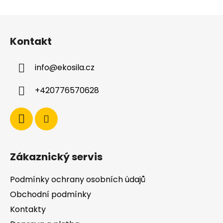
Z
á
Kontakt
p
a
info
@
ekosila.cz
t
í
+420776570628
Zákaznický servis
Podmínky ochrany osobních údajů
Obchodní podmínky
Kontakty