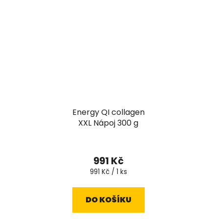
Energy QI collagen
XXL Nápoj 300 g
991 Kč
Měrná
991 Kč / 1 ks
cena:
DO KOŠÍKU