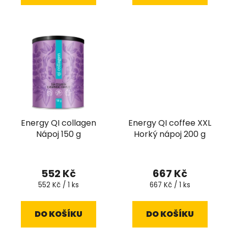
Energy QI collagen
Energy QI coffee XXL
Nápoj 150 g
Horký nápoj 200 g
552 Kč
667 Kč
Měrná
Měrná
552 Kč / 1 ks
667 Kč / 1 ks
cena:
cena:
DO KOŠÍKU
DO KOŠÍKU