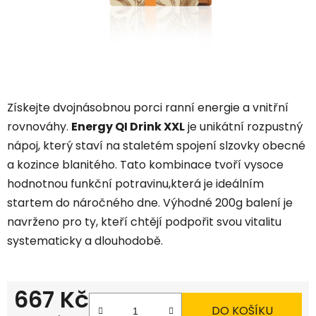
Získejte dvojnásobnou porci ranní energie a vnitřní
rovnováhy.
Energy QI Drink XXL
je unikátní rozpustný
nápoj,
který staví na staletém spojení slzovky obecné
a kozince blanitého.
Tato kombinace tvoří vysoce
hodnotnou funkční potravinu,
která je ideálním
startem do náročného dne.
Výhodné 200g balení je
navrženo pro ty,
kteří chtějí podpořit svou vitalitu
systematicky a dlouhodobě.
667 Kč
DO KOŠÍKU