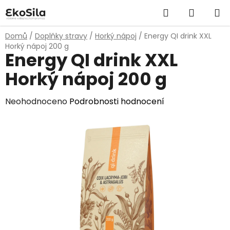
Přejít
Hledat
NÁKUP
na
obsah
KOŠÍK
Domů
/
Doplňky stravy
/
Horký nápoj
/
Energy QI drink XXL
Horký nápoj 200 g
Energy QI drink XXL
Horký nápoj 200 g
Průměrné
Neohodnoceno
Podrobnosti hodnocení
hodnocení
produktu
je
0,0
z
5
hvězdiček.