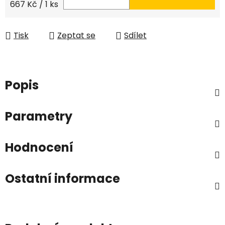
Měrná cena:
667 Kč / 1 ks
Tisk
Zeptat se
Sdílet
Popis
Parametry
Hodnocení
Ostatní informace