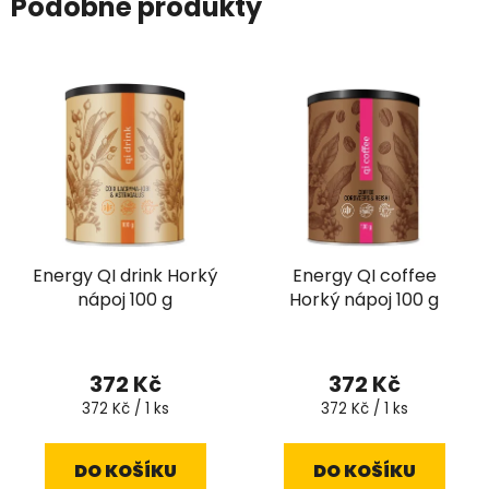
Podobné produkty
Energy QI drink Horký
Energy QI coffee
nápoj 100 g
Horký nápoj 100 g
372 Kč
372 Kč
Měrná
Měrná
372 Kč / 1 ks
372 Kč / 1 ks
cena:
cena:
DO KOŠÍKU
DO KOŠÍKU