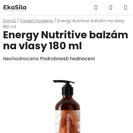
Přejít
Hledat
NÁKUP
na
obsah
KOŠÍK
Domů
/
Osobní hygiena
/
Energy Nutritive balzám na vlasy
180 ml
Energy Nutritive balzám
na vlasy 180 ml
Průměrné
Neohodnoceno
Podrobnosti hodnocení
hodnocení
produktu
je
0,0
z
5
hvězdiček.