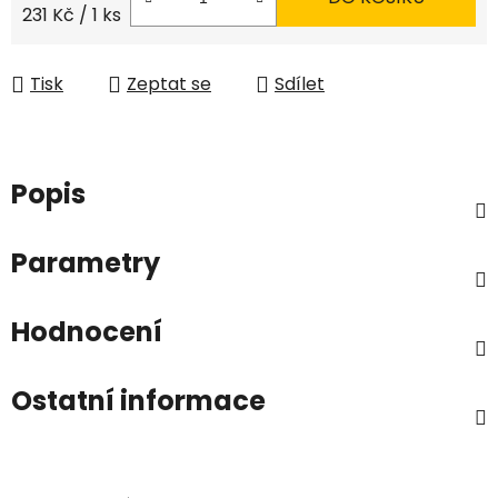
Měrná cena:
231 Kč / 1 ks
Tisk
Zeptat se
Sdílet
Popis
Parametry
Hodnocení
Ostatní informace