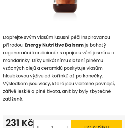
Dopřejte svým vlasům luxusní péči inspirovanou
přírodou.
Energy Nutritive Balsam
je bohatý
regenerační kondicionér s opojnou vůní jasmínu a
mandarinky.
Díky unikátnímu složení plnému
vzácných olejů a ceramidů poskytuje vlasům
hloubkovou výživu od kořínků až po konečky.
Výsledkem jsou vlasy,
které jsou viditelně pevnější,
zářivě lesklé a plné života,
aniž by byly zbytečně
zatížené.
231 Kč
DO KOŠÍKU