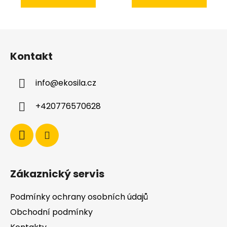
Z
á
Kontakt
p
a
info
@
ekosila.cz
t
í
+420776570628
Zákaznický servis
Podmínky ochrany osobních údajů
Obchodní podmínky