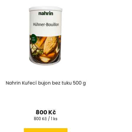
Nahrin Kuřecí bujon bez tuku 500 g
800 Kč
Měrná
800 Kč / 1 ks
cena: