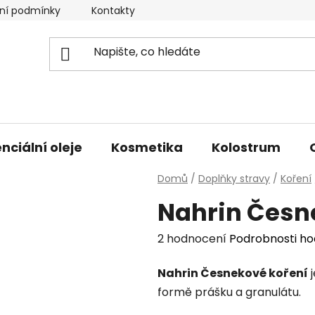
ní podmínky
Kontakty
Doprava a platba
nciální oleje
Kosmetika
Kolostrum
Domů
/
Doplňky stravy
/
Koření
Nahrin Česn
Průměrné
2 hodnocení
Podrobnosti h
hodnocení
Nahrin Česnekové koření
j
produktu
formě prášku a granulátu.
je
5,0