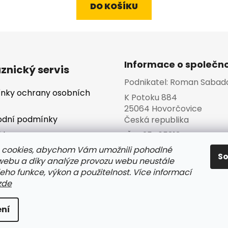
5,0
DO KOŠÍKU
z
5
hvězdiček.
Informace o společno
znický servis
Podnikatel:
Roman Sabad
nky ochrany osobních
K Potoku 884
25064 Hovorčovice
dní podmínky
Česká republika
kty
IČO:
25465813
 cookies, abychom Vám umožnili pohodlné
va a platba
S
 webu a díky analýze provozu webu neustále
jeho funkce, výkon a použitelnost. Více informací
zde
s
hrazena.
ní