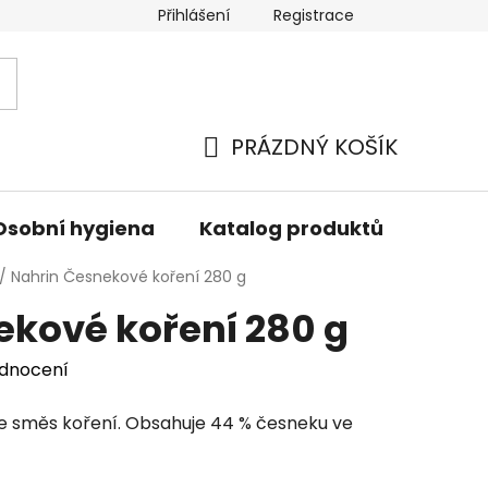
Přihlášení
Registrace
PRÁZDNÝ KOŠÍK
NÁKUPNÍ
KOŠÍK
Osobní hygiena
Katalog produktů
Znač
/
Nahrin Česnekové koření 280 g
ekové koření 280 g
odnocení
e směs koření. Obsahuje 44 % česneku ve