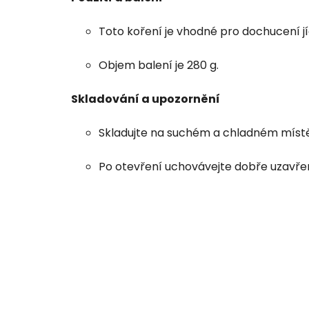
je
5,0
z
Toto koření je vhodné pro dochucení jí
5
hvězdiček.
Objem balení je 280 g.
Skladování a upozornění
Skladujte na suchém a chladném místě
Po otevření uchovávejte dobře uzavře