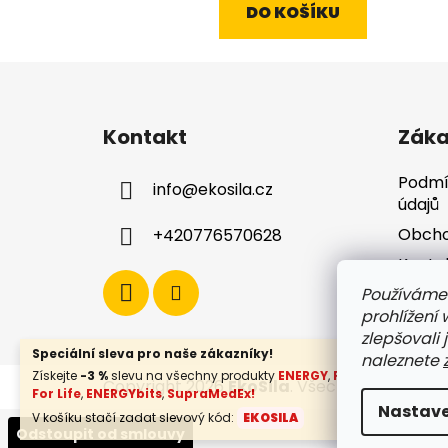
4,8
DO KOŠÍKU
z
5
hvězdiček.
Z
á
Kontakt
Záka
p
a
Podmí
info
@
ekosila.cz
t
údajů
í
Obcho
+420776570628
Konta
Používáme
Dopra
prohlížení
zlepšovali 
Speciální sleva pro naše zákazníky!
naleznete
Získejte
-3 %
slevu na všechny produkty
ENERGY
,
FLOW
,
Botanical
Copyright 2026
EkoSila
. Všechna práva vy
For Life
,
ENERGYbits
,
SupraMedEx!
Nastave
V košíku stačí zadat slevový kód:
EKOSILA
Odstoupit od smlouvy