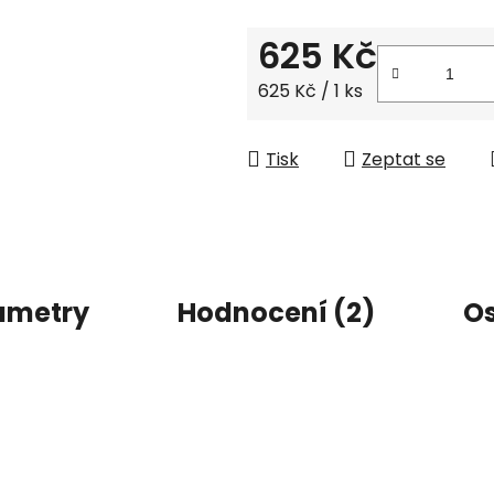
z
625 Kč
5
hvězdiček.
Měrná cena:
625 Kč / 1 ks
Tisk
Zeptat se
ametry
Hodnocení (2)
Os