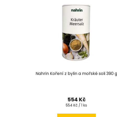
Nahrin Koření z bylin a mořské soli 390 
Průměrné
hodnocení
554 Kč
produktu
Měrná
554 Kč / 1 ks
cena:
je