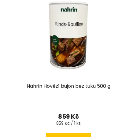
g
Nahrin Hovězí bujon bez tuku 500 g
Průměrné
hodnocení
859 Kč
produktu
Měrná
859 Kč / 1 ks
cena:
je