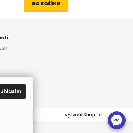
DO KOŠÍKU
sti
Platební brána
osh
ouhlasím
Vytvořil Shoptet