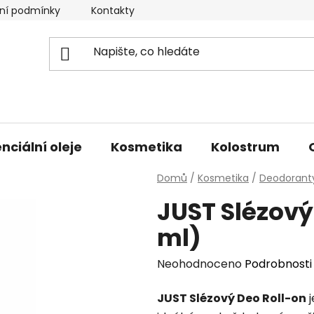
ní podmínky
Kontakty
Doprava a platba
nciální oleje
Kosmetika
Kolostrum
Domů
/
Kosmetika
/
Deodorant
JUST Slézový
ml)
Průměrné
Neohodnoceno
Podrobnosti
hodnocení
JUST Slézový Deo Roll-on
j
produktu