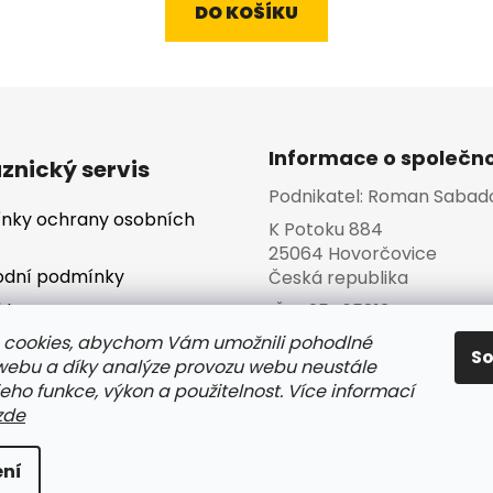
DO KOŠÍKU
5,0
z
5
hvězdiček.
Informace o společno
znický servis
Podnikatel:
Roman Sabad
nky ochrany osobních
K Potoku 884
25064 Hovorčovice
dní podmínky
Česká republika
kty
IČO:
25465813
va a platba
 cookies, abychom Vám umožnili pohodlné
S
 webu a díky analýze provozu webu neustále
jeho funkce, výkon a použitelnost. Více informací
zde
s
hrazena.
ní