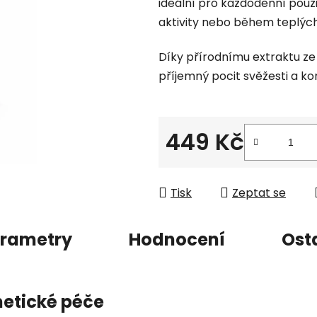
ideální pro každodenní použ
je
aktivity nebo během teplých
0,0
z
Díky přírodnímu extraktu ze
5
příjemný pocit svěžesti a ko
hvězdiček.
449 Kč
Měrná cena:
Tisk
Zeptat se
rametry
Hodnocení
Ost
metické péče