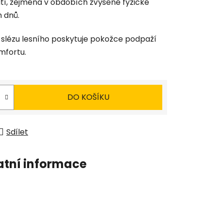
ití, zejména v obdobích zvýšené fyzické
 dnů.
 slézu lesního poskytuje pokožce podpaží
mfortu.
DO KOŠÍKU
Sdílet
atní informace