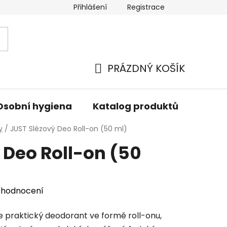
Přihlášení
Registrace
PRÁZDNÝ KOŠÍK
NÁKUPNÍ
KOŠÍK
Osobní hygiena
Katalog produktů
Znač
y
/
JUST Slézový Deo Roll-on (50 ml)
 Deo Roll-on (50
 hodnocení
e praktický deodorant ve formě roll-onu,