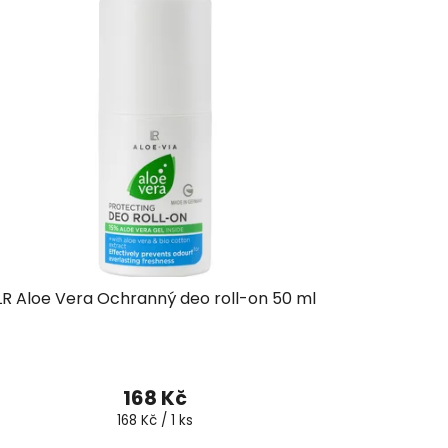
LR Aloe Vera Ochranný deo roll-on 50 ml
Průměrné
hodnocení
168 Kč
produktu
Měrná
168 Kč / 1 ks
cena:
je