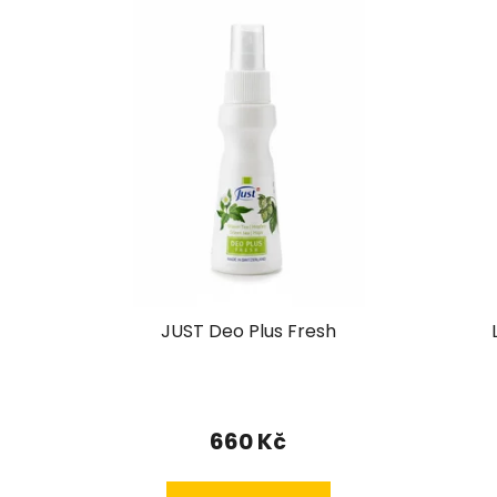
JUST Deo Plus Fresh
Průměrné
hodnocení
660 Kč
produktu
je