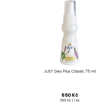
JUST Deo Plus Classic 75 ml
650 Kč
Měrná
650 Kč / 1 ks
cena: