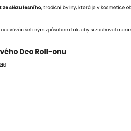
t ze slézu lesního
, tradiční byliny, která je v kosmetice 
je zpracováván šetrným způsobem tak, aby si zachoval max
ového Deo Roll-onu
ití