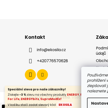
Z
á
Kontakt
Záka
p
a
Podmí
info
@
ekosila.cz
t
údajů
í
Obcho
+420776570628
Konta
Dopra
Používáme
prohlížení
zlepšovali 
Speciální sleva pro naše zákazníky!
naleznete
Získejte
-3 %
slevu na všechny produkty
ENERGY
,
FLOW
,
Botanical
Copyright 2026
EkoSila
. Všechna práva vy
For Life
,
ENERGYbits
,
SupraMedEx!
Nastave
V košíku stačí zadat slevový kód:
EKOSILA