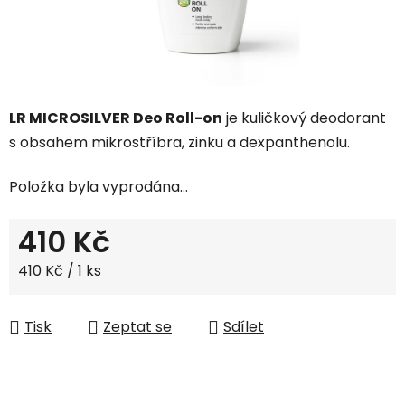
LR MICROSILVER Deo Roll-on
je kuličkový deodorant
s obsahem mikrostříbra, zinku a dexpanthenolu.
Položka byla vyprodána…
410 Kč
Měrná cena:
410 Kč / 1 ks
Tisk
Zeptat se
Sdílet