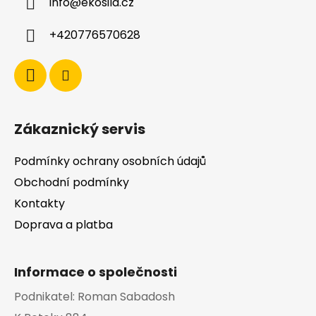
info
@
ekosila.cz
t
í
+420776570628
Zákaznický servis
Podmínky ochrany osobních údajů
Obchodní podmínky
Kontakty
Doprava a platba
Informace o společnosti
Podnikatel:
Roman Sabadosh