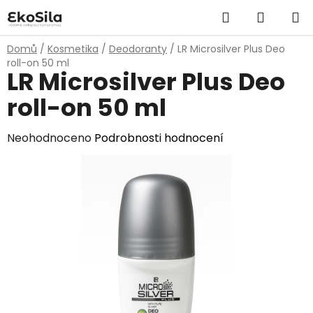
Přejít
Hledat
NÁKUP
na
obsah
KOŠÍK
Domů
/
Kosmetika
/
Deodoranty
/
LR Microsilver Plus Deo
roll-on 50 ml
LR Microsilver Plus Deo
roll-on 50 ml
Průměrné
Neohodnoceno
Podrobnosti hodnocení
hodnocení
produktu
je
0,0
z
5
hvězdiček.