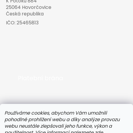
K Potoku 884
25064 Hovorčovice
Česká republika
IČO:
25465813
Platební brána
Používáme cookies, abychom Vám umožnili
pohodlné prohlížení webu a díky analýze provozu
webu neustále zlepšovali jeho funkce, výkon a
použitelnost. Více informací naleznete
zde