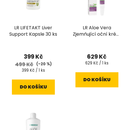
LR LIFETAKT Liver
LR Aloe Vera
Support Kapsle 30 ks
Zjemňující oční krém
FERMENTED 15 ml
399 Kč
629 Kč
Měrná
629 Kč / 1 ks
499 Kč
(–20 %)
cena:
Měrná
399 Kč / 1 ks
cena:
DO KOŠÍKU
DO KOŠÍKU