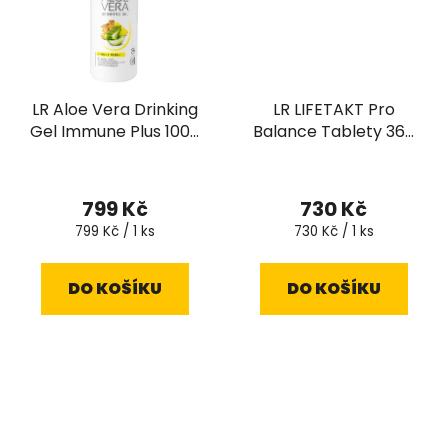
LR Aloe Vera Drinking
LR LIFETAKT Pro
Gel Immune Plus 1000
Balance Tablety 360
ml
ks
Průměrné
hodnocení
799 Kč
730 Kč
produktu
Měrná
Měrná
799 Kč / 1 ks
730 Kč / 1 ks
cena:
cena:
je
5,0
DO KOŠÍKU
DO KOŠÍKU
z
5
hvězdiček.