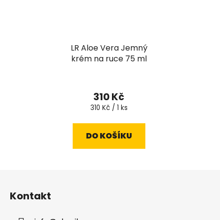
LR Aloe Vera Jemný
krém na ruce 75 ml
310 Kč
Měrná
310 Kč / 1 ks
cena:
DO KOŠÍKU
Z
á
Kontakt
p
a