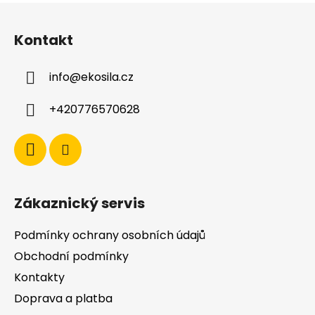
Z
á
Kontakt
p
a
info
@
ekosila.cz
t
í
+420776570628
Zákaznický servis
Podmínky ochrany osobních údajů
Obchodní podmínky
Kontakty
Doprava a platba