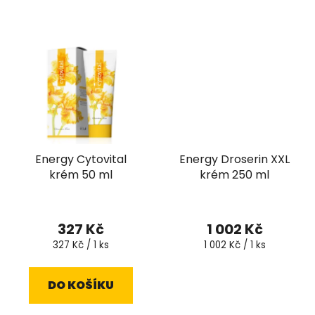
Energy Cytovital
Energy Droserin XXL
krém 50 ml
krém 250 ml
327 Kč
1 002 Kč
Měrná
Měrná
327 Kč / 1 ks
1 002 Kč / 1 ks
cena:
cena:
DO KOŠÍKU