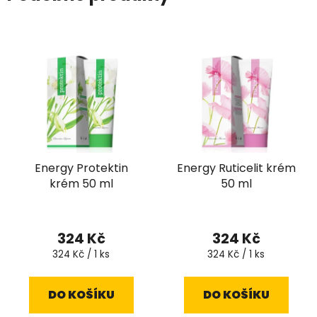
Energy Protektin
Energy Ruticelit krém
krém 50 ml
50 ml
324 Kč
324 Kč
Měrná
Měrná
324 Kč / 1 ks
324 Kč / 1 ks
cena:
cena:
DO KOŠÍKU
DO KOŠÍKU