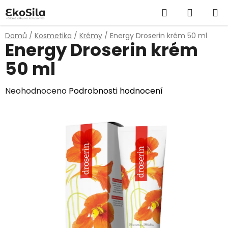
Přejít
Hledat
NÁKUP
na
obsah
KOŠÍK
Domů
/
Kosmetika
/
Krémy
/
Energy Droserin krém 50 ml
Energy Droserin krém
50 ml
Průměrné
Neohodnoceno
Podrobnosti hodnocení
hodnocení
produktu
je
0,0
z
5
hvězdiček.