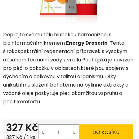
Dopřejte svému tělu hlubokou harmonizaci s
bioinformačním krémem
Energy Droserin
.
Tento
širokospektrální regenerační přípravek s vysokým
obsahem termální vody z vřídla Podhájska je navržen
pro péči o pokožku v oblastech,
které jsou spojeny s
dýcháním a celkovou vitalitou organismu.
Díky
unikátnímu složení bohatému na bylinné extrakty a
vzácné oleje poskytuje pleti okamžitou vzpruhu a
pocit komfortu.
327 Kč
DO KOŠÍKU
Měrná cena:
327 Kč / 1 ks