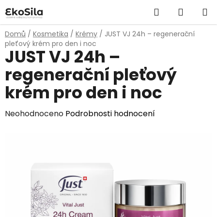
Přejít
Hledat
NÁKUP
na
obsah
KOŠÍK
Domů
/
Kosmetika
/
Krémy
/
JUST VJ 24h – regenerační
pleťový krém pro den i noc
JUST VJ 24h –
regenerační pleťový
krém pro den i noc
Průměrné
Neohodnoceno
Podrobnosti hodnocení
hodnocení
produktu
je
0,0
z
5
hvězdiček.