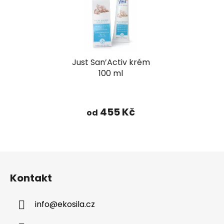
Just San’Activ krém
100 ml
Průměrné
hodnocení
455 Kč
od
produktu
je
5,0
Z
z
á
5
Kontakt
p
hvězdiček.
a
info
@
ekosila.cz
t
í