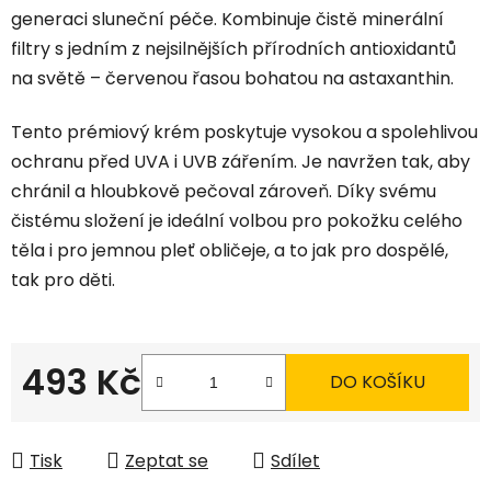
generaci sluneční péče. Kombinuje čistě minerální
filtry s jedním z nejsilnějších přírodních antioxidantů
na světě – červenou řasou bohatou na astaxanthin.
Tento prémiový krém poskytuje vysokou a spolehlivou
ochranu před UVA i UVB zářením. Je navržen tak, aby
chránil a hloubkově pečoval zároveň. Díky svému
čistému složení je ideální volbou pro pokožku celého
těla i pro jemnou pleť obličeje, a to jak pro dospělé,
tak pro děti.
493 Kč
DO KOŠÍKU
Měrná cena:
Tisk
Zeptat se
Sdílet