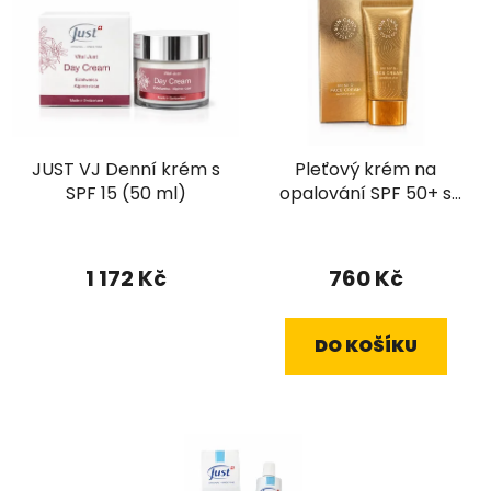
JUST VJ Denní krém s
Pleťový krém na
SPF 15 (50 ml)
opalování SPF 50+ s
arganovým
extraktem a anti-
aging efektem
1 172 Kč
760 Kč
DO KOŠÍKU