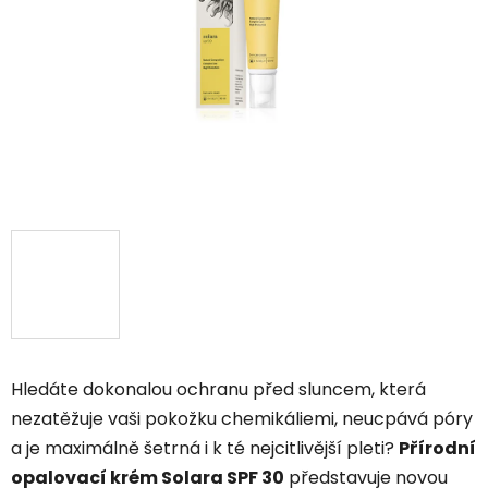
5
hvězdiček.
Hledáte dokonalou ochranu před sluncem, která
nezatěžuje vaši pokožku chemikáliemi, neucpává póry
a je maximálně šetrná i k té nejcitlivější pleti?
Přírodní
opalovací krém Solara SPF 30
představuje novou