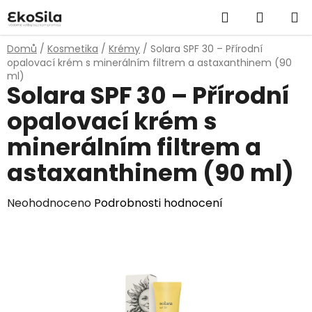
Přejít
Hledat
NÁKUP
na
obsah
KOŠÍK
Domů
/
Kosmetika
/
Krémy
/
Solara SPF 30 – Přírodní
opalovací krém s minerálním filtrem a astaxanthinem (90
ml)
Solara SPF 30 – Přírodní
opalovací krém s
minerálním filtrem a
astaxanthinem (90 ml)
Průměrné
Neohodnoceno
Podrobnosti hodnocení
hodnocení
produktu
je
0,0
z