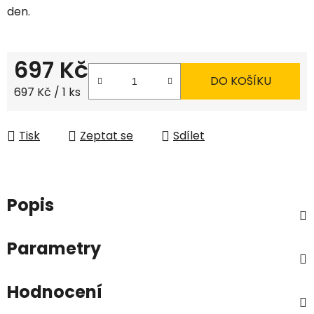
den.
697 Kč
DO KOŠÍKU
Měrná cena:
697 Kč / 1 ks
Tisk
Zeptat se
Sdílet
Popis
Parametry
Hodnocení