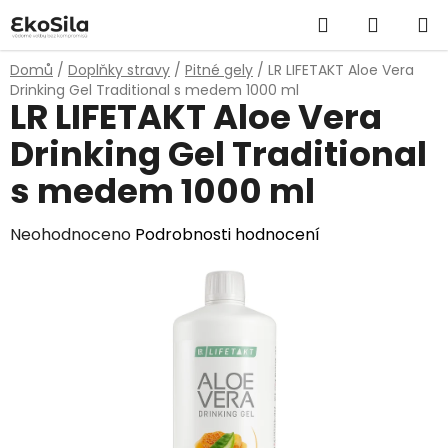
Přejít
Hledat
NÁKUP
na
obsah
KOŠÍK
Domů
/
Doplňky stravy
/
Pitné gely
/
LR LIFETAKT Aloe Vera
Drinking Gel Traditional s medem 1000 ml
LR LIFETAKT Aloe Vera
Drinking Gel Traditional
s medem 1000 ml
Průměrné
Neohodnoceno
Podrobnosti hodnocení
hodnocení
produktu
je
0,0
z
5
hvězdiček.