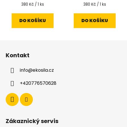
Měrná
Měrná
380 Kč / 1 ks
380 Kč / 1 ks
cena:
cena:
DO KOŠÍKU
DO KOŠÍKU
Z
á
Kontakt
p
a
info
@
ekosila.cz
t
í
+420776570628
Zákaznický servis