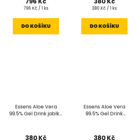
796 Kč
380 Kč
produktu
Měrná
Měrná
796 Kč / 1 ks
380 Kč / 1 ks
cena:
cena:
je
5,0
DO KOŠÍKU
DO KOŠÍKU
z
5
hvězdiček.
Essens Aloe Vera
Essens Aloe Vera
99.5% Gel Drink jablko
99.5% Gel Drink
+ acai 500 ml
vitamin C 500 ml
380 Kč
380 Kč