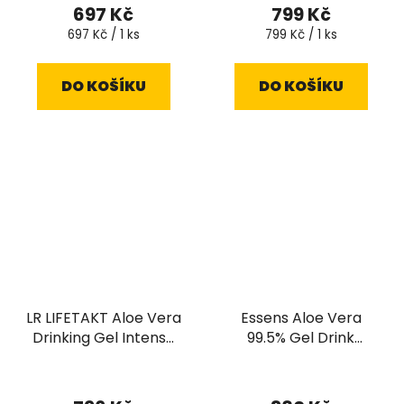
hodnocení
697 Kč
799 Kč
produktu
Měrná
Měrná
697 Kč / 1 ks
799 Kč / 1 ks
cena:
cena:
je
5,0
DO KOŠÍKU
DO KOŠÍKU
z
5
hvězdiček.
LR LIFETAKT Aloe Vera
Essens Aloe Vera
Drinking Gel Intense
99.5% Gel Drink
Sivera 1000 ml
hrozen 500 ml
Průměrné
hodnocení