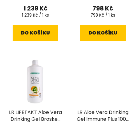
hodnocení
1 239 Kč
798 Kč
produktu
Měrná
Měrná
1 239 Kč / 1 ks
798 Kč / 1 ks
cena:
cena:
je
4,6
DO KOŠÍKU
DO KOŠÍKU
z
5
hvězdiček.
LR LIFETAKT Aloe Vera
LR Aloe Vera Drinking
Drinking Gel Broskev
Gel Immune Plus 1000
1000 ml
ml
Průměrné