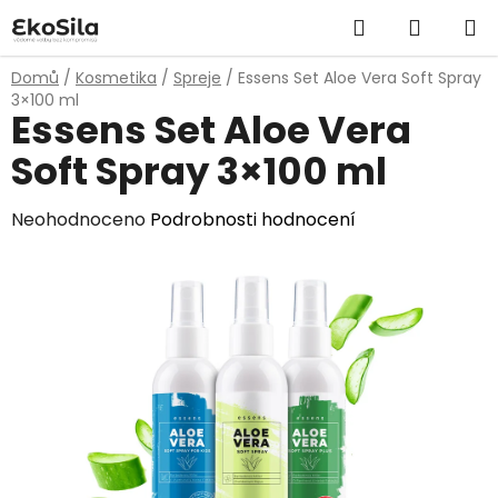
Přejít
Hledat
NÁKUP
na
obsah
KOŠÍK
Domů
/
Kosmetika
/
Spreje
/
Essens Set Aloe Vera Soft Spray
3×100 ml
Essens Set Aloe Vera
Soft Spray 3×100 ml
Průměrné
Neohodnoceno
Podrobnosti hodnocení
hodnocení
produktu
je
0,0
z
5
hvězdiček.