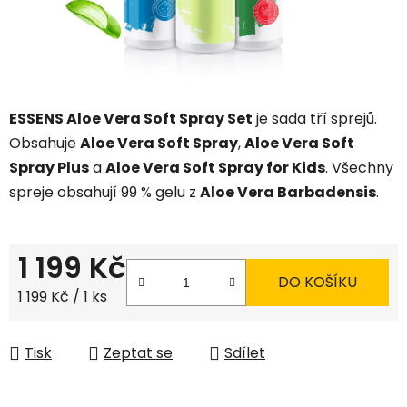
ESSENS Aloe Vera Soft Spray Set
je sada tří sprejů.
Obsahuje
Aloe Vera Soft Spray
,
Aloe Vera Soft
Spray Plus
a
Aloe Vera Soft Spray for Kids
. Všechny
spreje obsahují 99 % gelu z
Aloe Vera Barbadensis
.
1 199 Kč
DO KOŠÍKU
Měrná cena:
1 199 Kč / 1 ks
Tisk
Zeptat se
Sdílet