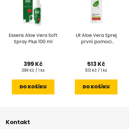
Essens Aloe Vera Soft
LR Aloe Vera Sprej
Spray Plus 100 ml
první pomoci
FERMENTED 400 ml
Průměrné
hodnocení
399 Kč
513 Kč
produktu
Měrná
Měrná
399 Kč / 1 ks
513 Kč / 1 ks
cena:
cena:
je
4,9
DO KOŠÍKU
DO KOŠÍKU
z
5
hvězdiček.
Z
á
Kontakt
p