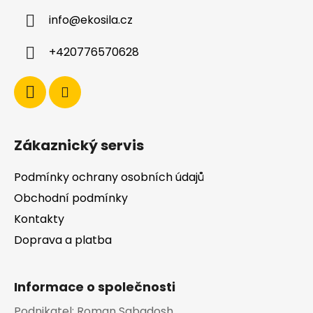
a
info
@
ekosila.cz
t
í
+420776570628
Zákaznický servis
Podmínky ochrany osobních údajů
Obchodní podmínky
Kontakty
Doprava a platba
Informace o společnosti
Podnikatel:
Roman Sabadosh