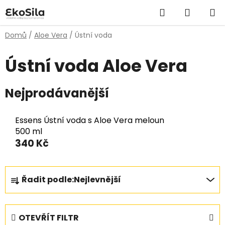
Přejít
Hledat
NÁKUP
na
obsah
KOŠÍK
Domů
/
Aloe Vera
/
Ústní voda
Ústní voda Aloe Vera
Nejprodávanější
Essens Ústní voda s Aloe Vera meloun
500 ml
340 Kč
Ř
Řadit podle:
Nejlevnější
a
z
e
OTEVŘÍT FILTR
n