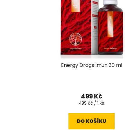
Energy Drags Imun 30 ml
499 Kč
Měrná
499 Kč / 1 ks
cena:
DO KOŠÍKU