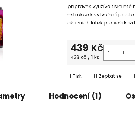
přípravek využívá tisícileté
z
extrakce k vytvoření prod
5
aktivních látek pro vaši každ
hvězdiček.
439 Kč
Měrná cena:
439 Kč / 1 ks
Tisk
Zeptat se
ametry
Hodnocení (1)
Os