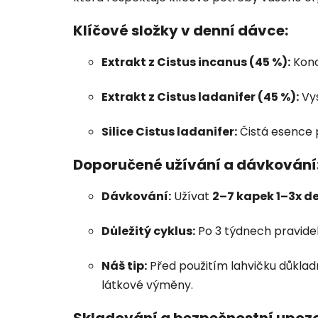
Klíčové složky v denní dávce:
Extrakt z Cistus incanus (45 %):
Konce
Extrakt z Cistus ladanifer (45 %):
Vys
Silice Cistus ladanifer:
Čistá esence p
Doporučené užívání a dávkování
Dávkování:
Užívat
2–7 kapek 1–3x d
Důležitý cyklus:
Po 3 týdnech pravide
Náš tip:
Před použitím lahvičku důklad
látkové výměny.
Skladování a bezpečnostní upozo