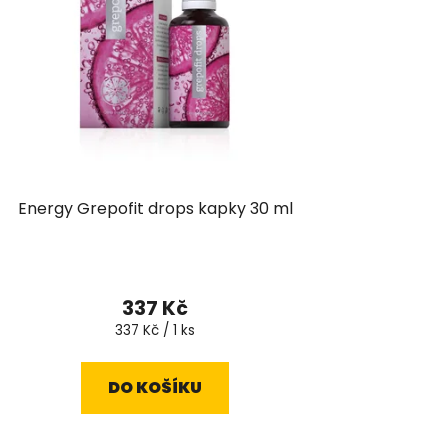
Energy Grepofit drops kapky 30 ml
337 Kč
Měrná
337 Kč / 1 ks
cena:
DO KOŠÍKU