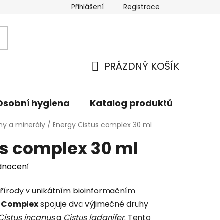
Přihlášení
Registrace
PRÁZDNÝ KOŠÍK
NÁKUPNÍ
KOŠÍK
Osobní hygiena
Katalog produktů
Znač
ny a minerály
/
Energy Cistus complex 30 ml
us complex 30 ml
dnocení
přírody v unikátním bioinformačním
s Complex
spojuje dva výjimečné druhy
Cistus incanus
a
Cistus ladanifer
. Tento