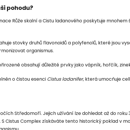
aši pohodu?
ace Růže skalní a Cistu ladanového poskytuje mnohem šir
ahuje stovky druhů flavonoidů a polyfenolů, které jsou v
armonizovat organismus.
přirozeně obsahují důležité prvky jako vápník, hořčík, zin
lněn o čistou esenci
Cistus ladanifer
, která umocňuje ce
ích Středomoří. Jejich užívání lze dohledat až do roku 33
y. S Cistus Complex získáváte tento historický poklad v 
rganismu.