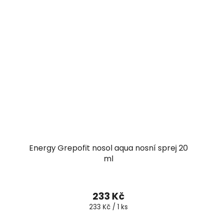
Energy Grepofit nosol aqua nosní sprej 20
ml
233 Kč
Měrná
233 Kč / 1 ks
cena: