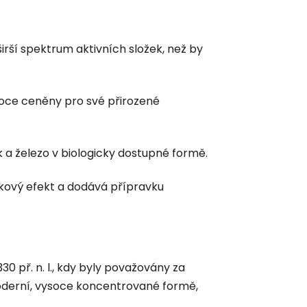
ší spektrum aktivních složek, než by
ysoce ceněny pro své přirozené
ek a železo v biologicky dostupné formě.
lkový efekt a dodává přípravku
0 př. n. l., kdy byly považovány za
moderní, vysoce koncentrované formě,