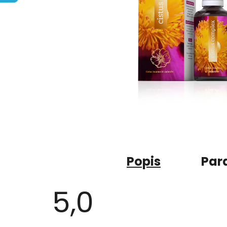
Popis
Par
5,0