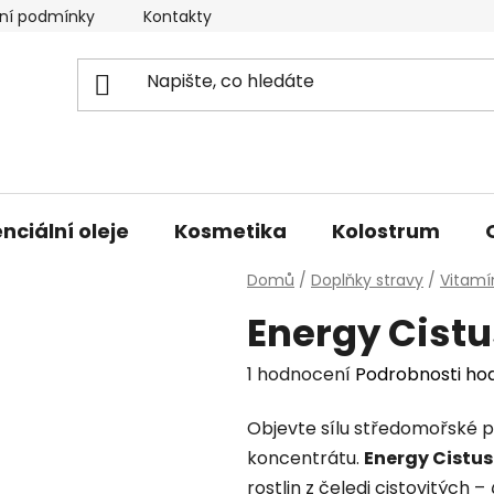
ní podmínky
Kontakty
Doprava a platba
nciální oleje
Kosmetika
Kolostrum
Domů
/
Doplňky stravy
/
Vitamí
Energy Cist
Průměrné
1 hodnocení
Podrobnosti ho
hodnocení
Objevte sílu středomořské 
produktu
koncentrátu.
Energy Cistu
je
rostlin z čeledi cistovitých –
5,0