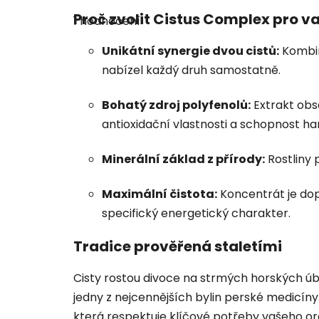
Průměrné
hodnocení
Proč zvolit Cistus Complex pro v
1 hodnocení
produktu
je
5,0
Unikátní synergie dvou cistů:
Kombin
z
5
nabízel každý druh samostatně.
hvězdiček.
Bohatý zdroj polyfenolů:
Extrakt obs
antioxidační vlastnosti a schopnost h
Minerální základ z přírody:
Rostliny 
Maximální čistota:
Koncentrát je dop
specifický energetický charakter.
Tradice prověřená staletími
Cisty rostou divoce na strmých horských úboč
jedny z nejcennějších bylin perské medicín
která respektuje klíčové potřeby vašeho o