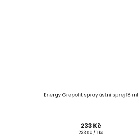
Energy Grepofit spray ústní sprej 18 ml
233 Kč
Měrná
233 Kč / 1 ks
cena: