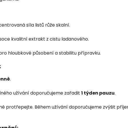
ntrovaná síla listů růže skalní.
oce kvalitní extrakt z cistu ladanového.
ro hloubkové působení a stabilitu přípravku.
:
enně
.
lného užívání doporučujeme zařadit
1 týden pauzu
.
ně protřepejte. Během užívání doporučujeme zvýšit příj
rnění: