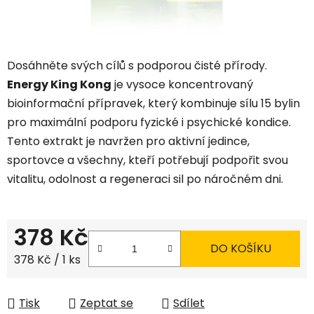
Dosáhněte svých cílů s podporou čisté přírody.
Energy King Kong
je vysoce koncentrovaný
bioinformační přípravek, který kombinuje sílu 15 bylin
pro maximální podporu fyzické i psychické kondice.
Tento extrakt je navržen pro aktivní jedince,
sportovce a všechny, kteří potřebují podpořit svou
vitalitu, odolnost a regeneraci sil po náročném dni.
378 Kč
DO KOŠÍKU
Měrná cena:
378 Kč / 1 ks
Tisk
Zeptat se
Sdílet