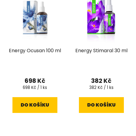
Energy Ocusan 100 ml
Energy Stimaral 30 ml
698 Kč
382 Kč
Měrná
Měrná
698 Kč / 1 ks
382 Kč / 1 ks
cena:
cena:
DO KOŠÍKU
DO KOŠÍKU