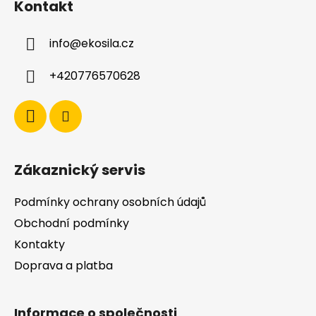
Kontakt
p
a
info
@
ekosila.cz
t
í
+420776570628
Zákaznický servis
Podmínky ochrany osobních údajů
Obchodní podmínky
Kontakty
Doprava a platba
Informace o společnosti