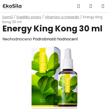
Přejít
Hledat
NÁKUP
na
obsah
KOŠÍK
Domů
/
Doplňky stravy
/
Vitamíny a minerály
/
Energy King
Kong 30 ml
Energy King Kong 30 ml
Průměrné
Neohodnoceno
Podrobnosti hodnocení
hodnocení
produktu
je
0,0
z
5
hvězdiček.