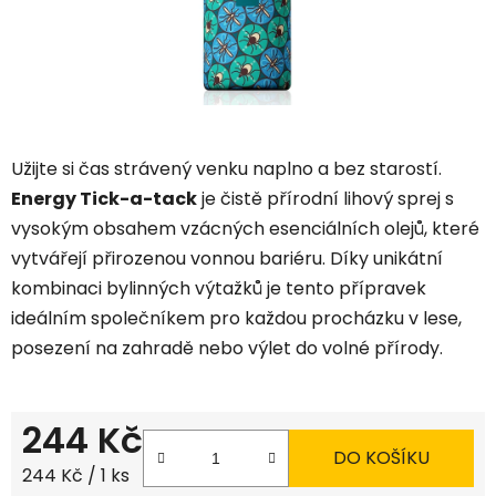
Užijte si čas strávený venku naplno a bez starostí.
Energy Tick-a-tack
je čistě přírodní lihový sprej s
vysokým obsahem vzácných esenciálních olejů, které
vytvářejí přirozenou vonnou bariéru. Díky unikátní
kombinaci bylinných výtažků je tento přípravek
ideálním společníkem pro každou procházku v lese,
posezení na zahradě nebo výlet do volné přírody.
244 Kč
DO KOŠÍKU
Měrná cena:
244 Kč / 1 ks