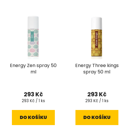
Energy Zen spray 50
Energy Three kings
ml
spray 50 ml
293 Kč
293 Kč
Měrná
Měrná
293 Kč / 1 ks
293 Kč / 1 ks
cena:
cena:
DO KOŠÍKU
DO KOŠÍKU