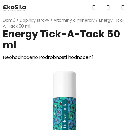
Přejít
Hledat
NÁKUP
na
obsah
KOŠÍK
Domů
/
Doplňky stravy
/
Vitamíny a minerály
/
Energy Tick-
A-Tack 50 ml
Energy Tick-A-Tack 50
ml
Průměrné
Neohodnoceno
Podrobnosti hodnocení
hodnocení
produktu
je
0,0
z
5
hvězdiček.