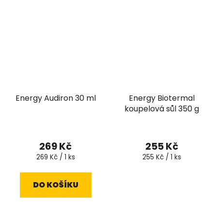
hvězdiček.
hvězdiček.
Energy Audiron 30 ml
Energy Biotermal
koupelová sůl 350 g
269 Kč
255 Kč
Měrná
Měrná
269 Kč / 1 ks
255 Kč / 1 ks
cena:
cena:
DO KOŠÍKU