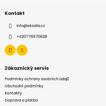
Z
á
Kontakt
p
a
info
@
ekosila.cz
t
í
+420776570628
Zákaznický servis
Podmínky ochrany osobních údajů
Obchodní podmínky
Kontakty
Doprava a platba