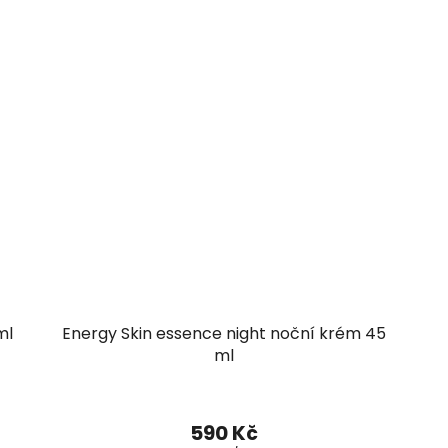
ml
Energy Skin essence night noční krém 45
ml
590 Kč