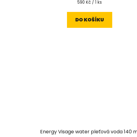
Měrná
590 Kč / 1 ks
cena:
DO KOŠÍKU
Energy Visage water pleťová voda 140 m