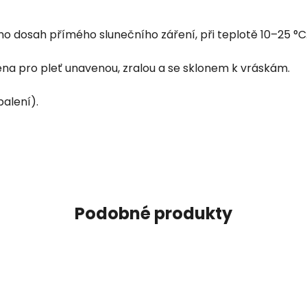
o dosah přímého slunečního záření, při teplotě 10–25 °
éna pro pleť unavenou, zralou a se sklonem k vráskám.
alení).
Podobné produkty