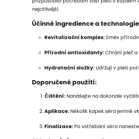
přizpůsobilo potřebám vaší pleti v každém 
nejcitlivější.
Účinné ingredience a technologie
Revitalizační komplex:
Směs přírodní
Přírodní antioxidanty:
Chrání pleť a 
Hydratační složky:
Udržují v pleti po
Doporučené použití:
Čištění:
Nanášejte na dokonale vyčiště
Aplikace:
Několik kapek séra jemně vkl
Finalizace:
Po vstřebání séra naneste 