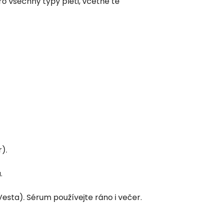
o všechny typy pleti, včetně té
).
.
esta). Sérum používejte ráno i večer.