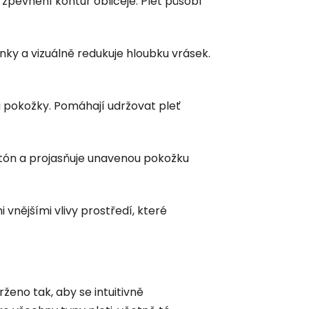
zpevnění kontur obličeje. Pleť působí
ky a vizuálně redukuje hloubku vrásek.
tu pokožky. Pomáhají udržovat pleť
í tón a projasňuje unavenou pokožku
vnějšími vlivy prostředí, které
eno tak, aby se intuitivně