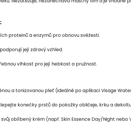
věku. Nezatěžuje, nezanechává mastný film a je vhodné pr
:
ch proteinů a enzymů pro obnovu svěžesti.
podporují její zdravý vzhled.
třebnou vlhkost pro její hebkost a pružnost.
nou a tonizovanou pleť (ideálně po aplikaci Visage Water
epejte konečky prstů do pokožky obličeje, krku a dekoltu
svůj oblíbený krém (např. Skin Essence Day/Night nebo V