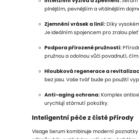
Intenzivní výživa a zpevnění:
Sérum d
plnějším, pevnějším a vitálnějším dojm
Zjemnění vrásek a linií:
Díky vysokému
Je ideálním spojencem pro zralou pleť 
Podpora přirozené pružnosti:
Přírodn
pružnou a odolnou vůči povadnutí, čímž 
Hloubková regenerace a revitalizac
bez jasu. Vaše tvář bude po použití vy
Anti-aging ochrana:
Komplex antioxi
urychlují stárnutí pokožky.
Inteligentní péče z čisté přírody
Visage Serum kombinuje moderní poznatky o b