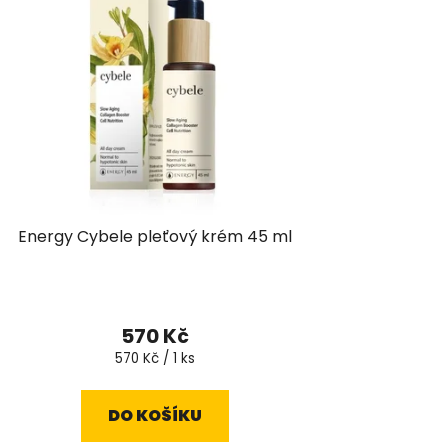
Energy Cybele pleťový krém 45 ml
570 Kč
Měrná
570 Kč / 1 ks
cena:
DO KOŠÍKU