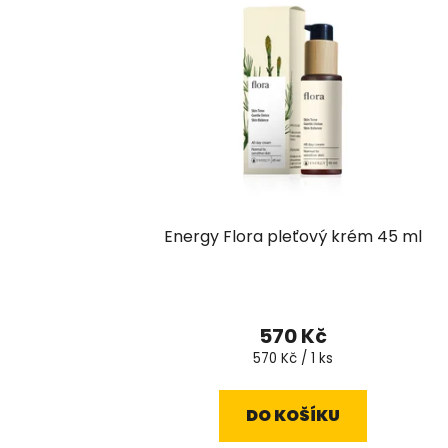
Energy Flora pleťový krém 45 ml
570 Kč
Měrná
570 Kč / 1 ks
cena:
DO KOŠÍKU