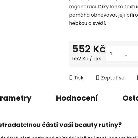
regeneraci. Díky lehké text
z
pomáhá obnovovat její přir
5
hebkou a svěží.
hvězdiček.
552 Kč
Měrná cena:
552 Kč / 1 ks
Tisk
Zeptat se
rametry
Hodnocení
Ost
tradatelnou částí vaší beauty rutiny?