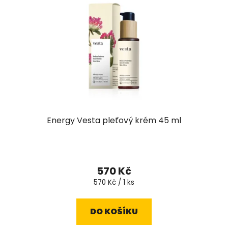
Energy Vesta pleťový krém 45 ml
570 Kč
Měrná
570 Kč / 1 ks
cena:
DO KOŠÍKU