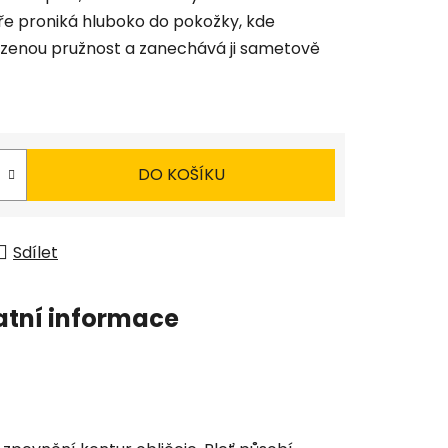
uře proniká hluboko do pokožky, kde
ozenou pružnost a zanechává ji sametově
DO KOŠÍKU
Sdílet
atní informace