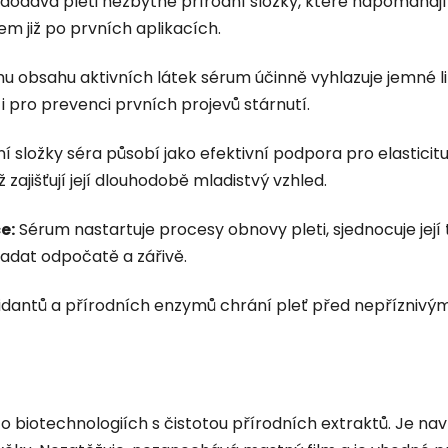
odává pleti nezbytné přírodní složky, které napomáhají 
em již po prvních aplikacích.
 obsahu aktivních látek sérum účinně vyhlazuje jemné lin
i pro prevenci prvních projevů stárnutí.
í složky séra působí jako efektivní podpora pro elastici
zajišťují její dlouhodobě mladistvý vzhled.
e:
Sérum nastartuje procesy obnovy pleti, sjednocuje jej
padat odpočatě a zářivě.
dantů a přírodních enzymů chrání pleť před nepříznivými 
iotechnologiích s čistotou přírodních extraktů. Je navrž