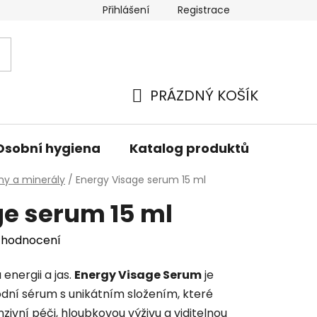
Přihlášení
Registrace
PRÁZDNÝ KOŠÍK
NÁKUPNÍ
KOŠÍK
Osobní hygiena
Katalog produktů
Znač
ny a minerály
/
Energy Visage serum 15 ml
ge serum 15 ml
 hodnocení
energii a jas.
Energy Visage Serum
je
dní sérum s unikátním složením, které
zivní péči, hloubkovou výživu a viditelnou