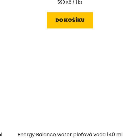
Měrná
590 Kč / 1 ks
cena:
DO KOŠÍKU
l
Energy Balance water pleťová voda 140 ml