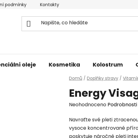
ní podmínky
Kontakty
Doprava a platba
nciální oleje
Kosmetika
Kolostrum
Domů
/
Doplňky stravy
/
Vitamí
Energy Visa
Průměrné
Neohodnoceno
Podrobnosti
hodnocení
Navraťte své pleti ztracenou 
produktu
vysoce koncentrované příro
je
poskytuje náročné pleti inten
0,0