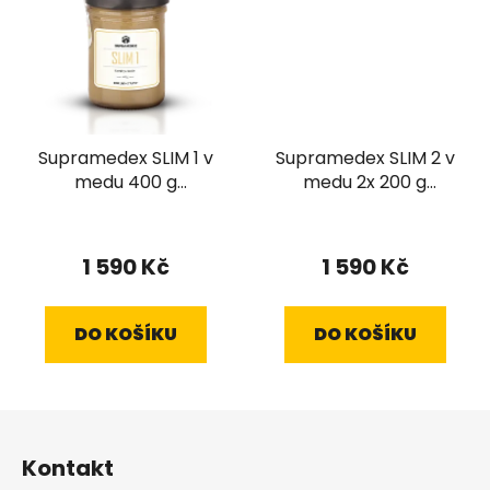
Supramedex SLIM 1 v
Supramedex SLIM 2 v
medu 400 g
medu 2x 200 g
Supramedex SLIM 1 v
Supramedex SLIM 2 v
medu 400 g
medu 2x 200 g
1 590 Kč
1 590 Kč
DO KOŠÍKU
DO KOŠÍKU
Z
á
Kontakt
p