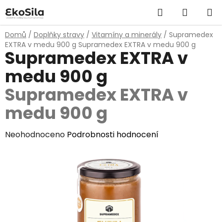
Přejít
Hledat
NÁKUP
na
obsah
KOŠÍK
Domů
/
Doplňky stravy
/
Vitamíny a minerály
/
Supramedex
EXTRA v medu 900 g
Supramedex EXTRA v medu 900 g
Supramedex EXTRA v
medu 900 g
Supramedex EXTRA v
medu 900 g
Průměrné
Neohodnoceno
Podrobnosti hodnocení
hodnocení
produktu
je
0,0
z
5