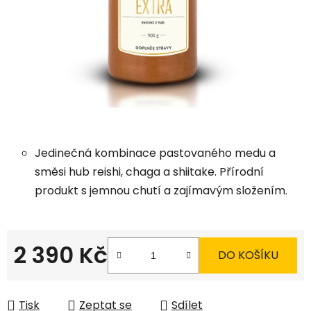
hvězdiček.
Jedinečná kombinace pastovaného medu a
směsi hub reishi, chaga a shiitake. Přírodní
produkt s jemnou chutí a zajímavým složením.
2 390 Kč
DO KOŠÍKU
Měrná cena:
Tisk
Zeptat se
Sdílet