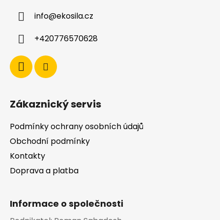
a
info
@
ekosila.cz
t
í
+420776570628
Zákaznický servis
Podmínky ochrany osobních údajů
Obchodní podmínky
Kontakty
Doprava a platba
Informace o společnosti