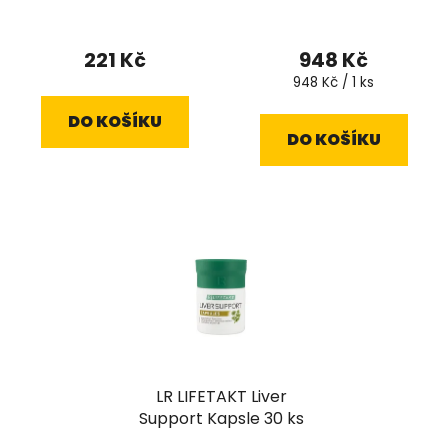
GreenFood Nutrition
Vitamin K2 60 kapslí
221 Kč
948 Kč
Měrná
948 Kč / 1 ks
cena:
DO KOŠÍKU
DO KOŠÍKU
LR LIFETAKT Liver
Support Kapsle 30 ks