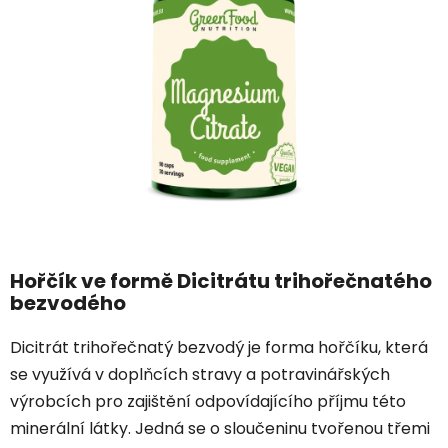
z
5
hvězdiček.
Hořčík ve formě Dicitrátu trihořečnatého
bezvodého
Dicitrát trihořečnatý bezvodý je forma hořčíku, která
se využívá v doplňcích stravy a potravinářských
výrobcích pro zajištění odpovídajícího příjmu této
minerální látky. Jedná se o sloučeninu tvořenou třemi