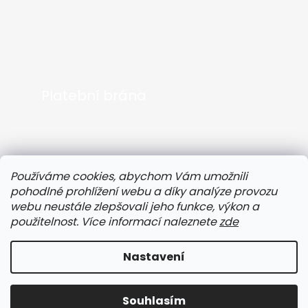
Platební brána
Používáme cookies, abychom Vám umožnili
pohodlné prohlížení webu a díky analýze provozu
webu neustále zlepšovali jeho funkce, výkon a
použitelnost. Více informací naleznete
zde
Nastavení
Speciální sleva pro naše zákazníky!
Vytvořil Shoptet
Získejte
-3 %
slevu na všechny produkty
ENERGY
,
FLOW
,
Copyright 2026
EkoSila
. Všechna práva vyhrazena.
Botanicals For Life
,
ENERGYbits
,
SupraMedEx!
Souhlasím
V košíku stačí zadat slevový kód:
EKOSILA