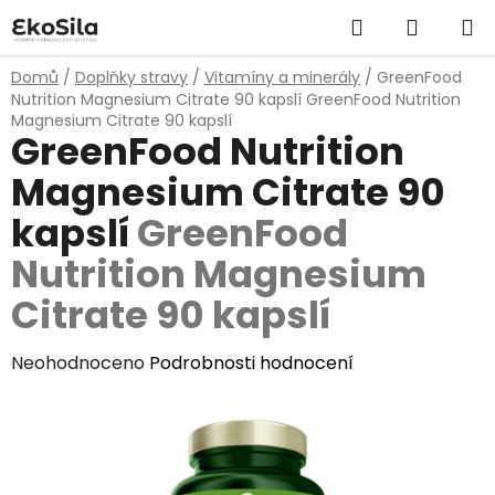
Přejít
Hledat
NÁKUP
na
obsah
KOŠÍK
Domů
/
Doplňky stravy
/
Vitamíny a minerály
/
GreenFood
Nutrition Magnesium Citrate 90 kapslí
GreenFood Nutrition
Magnesium Citrate 90 kapslí
GreenFood Nutrition
Magnesium Citrate 90
kapslí
GreenFood
Nutrition Magnesium
Citrate 90 kapslí
Průměrné
Neohodnoceno
Podrobnosti hodnocení
hodnocení
produktu
je
0,0