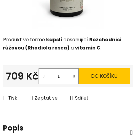
Produkt ve formě
kapslí
obsahující
Rozchodnici
růžovou (Rhodiola rosea)
a
vitamin C
.
709 Kč
DO KOŠÍKU
Měrná cena:
Tisk
Zeptat se
Sdílet
Popis