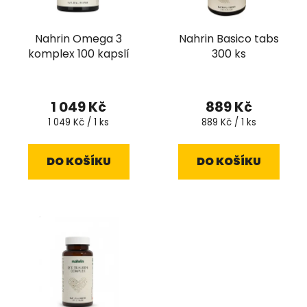
Nahrin Omega 3
Nahrin Basico tabs
komplex 100 kapslí
300 ks
1 049 Kč
889 Kč
Měrná
Měrná
1 049 Kč / 1 ks
889 Kč / 1 ks
cena:
cena:
DO KOŠÍKU
DO KOŠÍKU