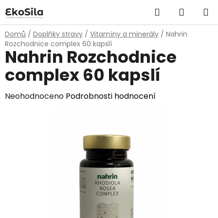
Přejít
Hledat
NÁKUP
na
obsah
KOŠÍK
Domů
/
Doplňky stravy
/
Vitamíny a minerály
/
Nahrin
Rozchodnice complex 60 kapslí
Nahrin Rozchodnice
complex 60 kapslí
Průměrné
Neohodnoceno
Podrobnosti hodnocení
hodnocení
produktu
je
0,0
z
5
hvězdiček.