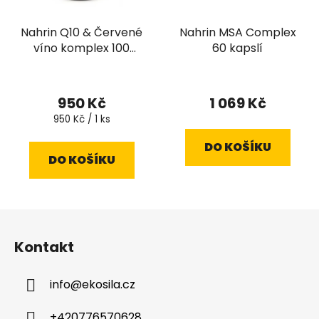
Nahrin Q10 & Červené
Nahrin MSA Complex
víno komplex 100
60 kapslí
kapslí
950 Kč
1 069 Kč
Měrná
950 Kč / 1 ks
cena:
DO KOŠÍKU
DO KOŠÍKU
Z
á
Kontakt
p
a
info
@
ekosila.cz
t
í
+420776570628