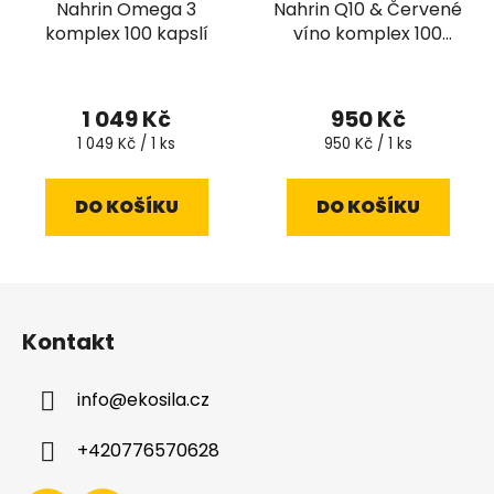
Nahrin Omega 3
Nahrin Q10 & Červené
komplex 100 kapslí
víno komplex 100
kapslí
1 049 Kč
950 Kč
Měrná
Měrná
1 049 Kč / 1 ks
950 Kč / 1 ks
cena:
cena:
DO KOŠÍKU
DO KOŠÍKU
Z
á
Kontakt
p
a
info
@
ekosila.cz
t
í
+420776570628