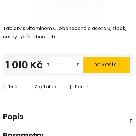
Tablety s vitaminem C, obohacené o acerolu, šípek,
černý rybíz a baobab.
1 010 Kč
DO KOŠÍKU
Měrná cena:
Tisk
Zeptat se
Sdílet
Popis
Parametry