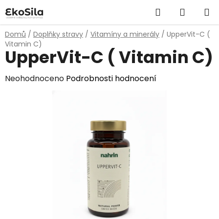
Přejít
Hledat
NÁKUP
na
obsah
KOŠÍK
Domů
/
Doplňky stravy
/
Vitamíny a minerály
/
UpperVit-C (
Vitamin C)
UpperVit-C ( Vitamin C)
Průměrné
Neohodnoceno
Podrobnosti hodnocení
hodnocení
produktu
je
0,0
z
5
hvězdiček.