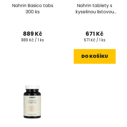
Nahrin Basico tabs
Nahrin tablety s
300 ks
kyselinou listovou
Complex 60 tablet
889 Kč
671 Kč
Měrná
Měrná
889 Kč / 1 ks
671 Kč / 1 ks
cena:
cena:
DO KOŠÍKU