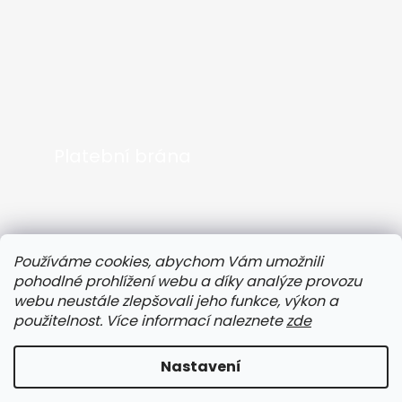
Platební brána
Používáme cookies, abychom Vám umožnili
pohodlné prohlížení webu a díky analýze provozu
webu neustále zlepšovali jeho funkce, výkon a
použitelnost. Více informací naleznete
zde
Nastavení
Speciální sleva pro naše zákazníky!
Vytvořil Shoptet
Získejte
-3 %
slevu na všechny produkty
ENERGY
,
FLOW
,