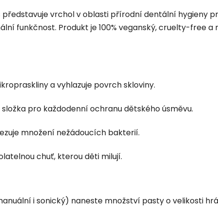
ředstavuje vrchol v oblasti přírodní dentální hygieny pr
í funkčnost. Produkt je 100% veganský, cruelty-free a n
opraskliny a vyhlazuje povrch skloviny.
složka pro každodenní ochranu dětského úsměvu.
ezuje množení nežádoucích bakterií.
atelnou chuť, kterou děti milují.
nuální i sonický) naneste množství pasty o velikosti hrá