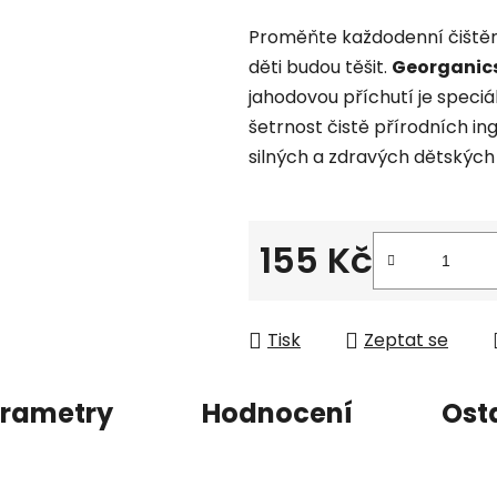
hodnocení
Proměňte každodenní čištění 
produktu
děti budou těšit.
Georganics
je
jahodovou příchutí je speciá
0,0
šetrnost čistě přírodních in
z
silných a zdravých dětskýc
5
hvězdiček.
155 Kč
Měrná cena:
Tisk
Zeptat se
rametry
Hodnocení
Ost