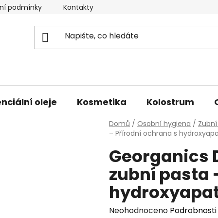
ní podmínky
Kontakty
Doprava a platba
nciální oleje
Kosmetika
Kolostrum
Domů
/
Osobní hygiena
/
Zubní
– Přírodní ochrana s hydroxyap
Georganics 
zubní pasta 
hydroxyapat
Průměrné
Neohodnoceno
Podrobnosti