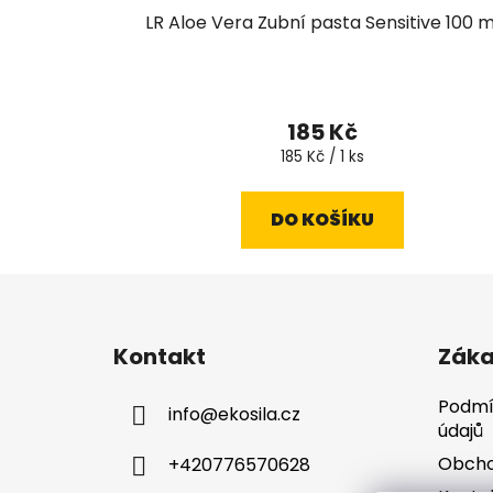
LR Aloe Vera Zubní pasta Sensitive 100 m
185 Kč
Měrná
185 Kč / 1 ks
cena:
DO KOŠÍKU
Z
á
Kontakt
Záka
p
a
Podmí
info
@
ekosila.cz
t
údajů
í
Obcho
+420776570628