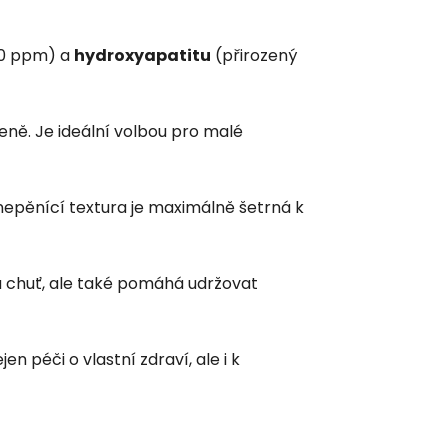
350 ppm) a
hydroxyapatitu
(přirozený
eně. Je ideální volbou pro malé
, nepěnící textura je maximálně šetrná k
u chuť, ale také pomáhá udržovat
n péči o vlastní zdraví, ale i k