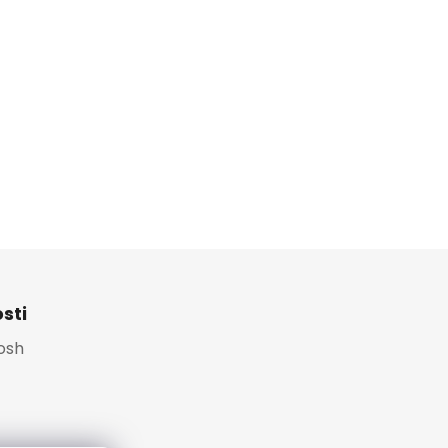
sti
Platební brána
osh