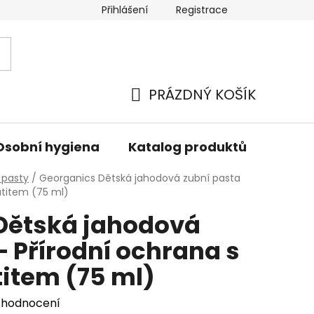
Přihlášení
Registrace
PRÁZDNÝ KOŠÍK
NÁKUPNÍ
KOŠÍK
Osobní hygiena
Katalog produktů
Znač
 pasty
/
Georganics Dětská jahodová zubní pasta
atitem (75 ml)
Dětská jahodová
– Přírodní ochrana s
item (75 ml)
 hodnocení