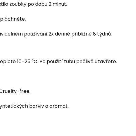
istilo zoubky po dobu 2 minut.
opláchněte.
avidelném používání 2x denně přibližně 8 týdnů.
eplotě 10–25 °C. Po použití tubu pečlivě uzavřete.
ruelty-free.
yntetických barviv a aromat.