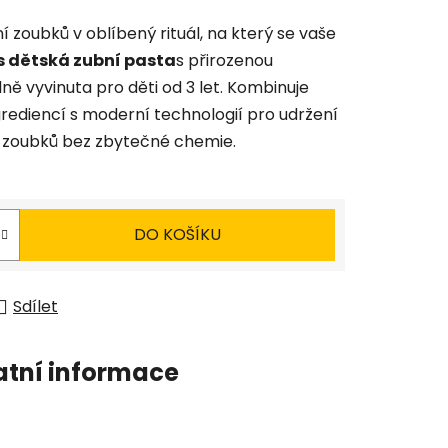
zoubků v oblíbený rituál, na který se vaše
 dětská zubní pasta
s přirozenou
lně vyvinuta pro děti od 3 let. Kombinuje
grediencí s moderní technologií pro udržení
h zoubků bez zbytečné chemie.
DO KOŠÍKU
Sdílet
atní informace