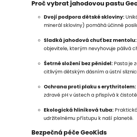
Proč vybrat jahodovou pastu Geo
Dvojí podpora dětské skloviny:
Uniká
minerál skloviny) pomáhá účinně posilov
Sladká jahodová chuť bez mentolu:
objevitele, kterým nevyhovuje pálivá 
Šetrné složení bez pěnidel:
Pasta je 
citlivým dětským dásním a ústní sliznici
Ochrana proti plaku s erythritolem:
zdravé pH v ústech a přispívá k čistot
Ekologická hliníková tuba:
Praktická 
udržitelnému přístupu k naší planetě.
Bezpečná péče GeoKids