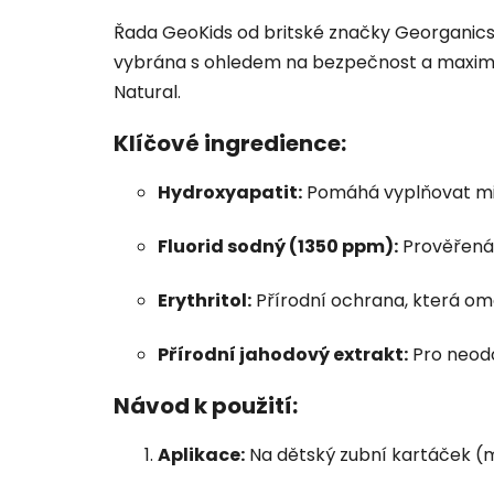
Řada GeoKids od britské značky Georganics p
vybrána s ohledem na bezpečnost a maximáln
Natural.
Klíčové ingredience:
Hydroxyapatit:
Pomáhá vyplňovat mikr
Fluorid sodný (1350 ppm):
Prověřená 
Erythritol:
Přírodní ochrana, která om
Přírodní jahodový extrakt:
Pro neodol
Návod k použití:
Aplikace:
Na dětský zubní kartáček (ma