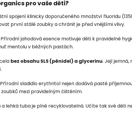
rganics pro vaše děti?
tní spojení klinicky doporučeného množství fluoridu (1
at první stálé zoubky a chránit je před vnějšími vlivy.
Přírodní jahodová esence motivuje děti k pravidelné hygi
chuť mentolu v běžných pastách.
zcela
bez obsahu SLS (pěnidel) a glycerinu
. Její jemná
.
Přírodní sladidlo erythritol nejen dodává pastě příjemno
ě zoubků mezi pravidelným čištěním.
a lehká tuba je plně recyklovatelná. Učíte tak své děti neje