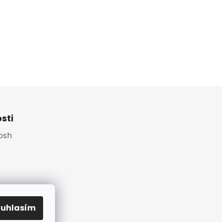
sti
Platební brána
osh
ouhlasím