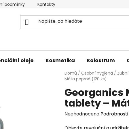
ní podmínky
Kontakty
Doprava a platba
nciální oleje
Kosmetika
Kolostrum
Domů
/
Osobní hygiena
/
Zubní
Máta peprná (120 ks)
Georganics M
tablety – Má
Průměrné
Neohodnoceno
Podrobnosti
hodnocení
Objevte revoluční a udržite