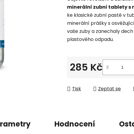
produktu
minerální zubní tablety 
je
ke klasické zubní pastě v tu
0,0
minerální prášky s osvěžují
z
vaše zuby a zanechaly dech l
5
plastového odpadu.
hvězdiček.
285 Kč
Měrná cena:
Tisk
Zeptat se
rametry
Hodnocení
Ost