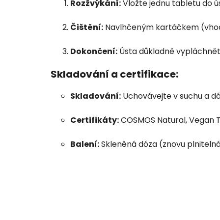
Rozžvýkání:
Vložte jednu tabletu do ús
Čištění:
Navlhčeným kartáčkem (vhodné
Dokončení:
Ústa důkladně vypláchnět
Skladování a certifikace:
Skladování:
Uchovávejte v suchu a dóz
Certifikáty:
COSMOS Natural, Vegan T
Balení:
Skleněná dóza (znovu plnitelná