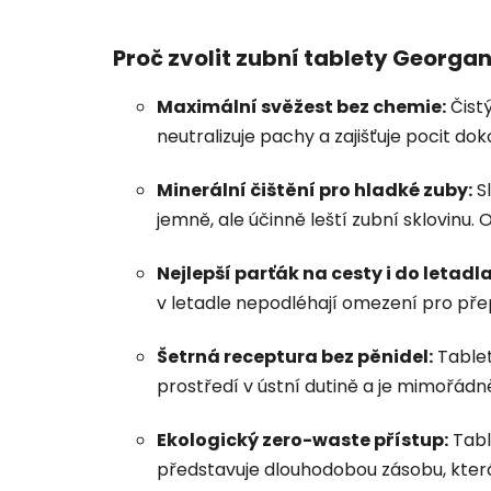
Proč zvolit zubní tablety Georga
Maximální svěžest bez chemie:
Čistý
neutralizuje pachy a zajišťuje pocit dok
Minerální čištění pro hladké zuby:
Sl
jemně, ale účinně leští zubní sklovinu
Nejlepší parťák na cesty i do letadla
v letadle nepodléhají omezení pro přepr
Šetrná receptura bez pěnidel:
Tablet
prostředí v ústní dutině a je mimořádn
Ekologický zero-waste přístup:
Tabl
představuje dlouhodobou zásobu, která 