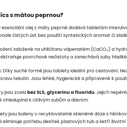
nics s mátou peprnou?
 esenciální olej z máty peprné dodává tabletám intenziv
onale čistých úst bez použití syntetických aromat či sladi
ožení založené na uhličitanu vápenatém (CaCO₃) a hydr
. Odstraňuje povrchové nečistoty a zanechává zuby hladké 
:
Díky suché formě jsou tablety ideální pro cestování. Neza
avu tekutin. Jsou lehké, hygienické a připravené k použit
y jsou zcela
bez SLS, glycerinu a fluoridu
. Jejich nepěn
ě ohleduplná k citlivým zubům a dásním.
ety jsou baleny v recyklovatelné skleněné dóze s hliníko
eliminuje potřebu desítek plastových tub a šetří životní 