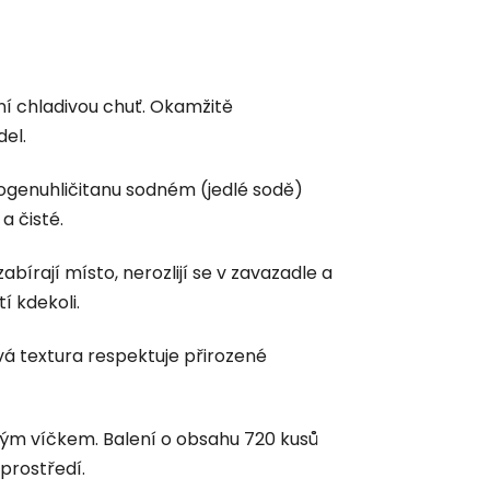
ní chladivou chuť. Okamžitě
del.
ogenuhličitanu sodném (jedlé sodě)
a čisté.
bírají místo, nerozlijí se v zavazadle a
í kdekoli.
ivá textura respektuje přirozené
vým víčkem. Balení o obsahu 720 kusů
prostředí.