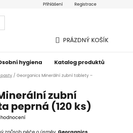
Přihlášení
Registrace
PRÁZDNÝ KOŠÍK
NÁKUPNÍ
KOŠÍK
Osobní hygiena
Katalog produktů
Znač
 pasty
/
Georganics Minerální zubní tablety –
inerální zubní
ta peprná (120 ks)
 hodnocení
lný způsob péče o úsměv.
Georganics