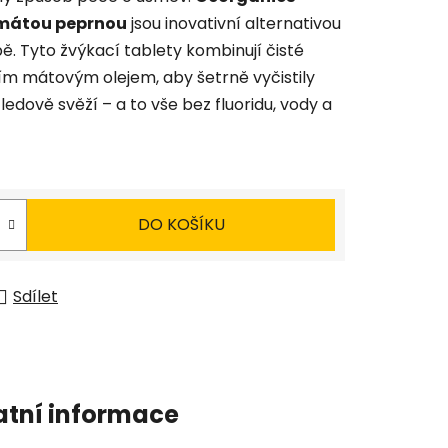
s mátou peprnou
jsou inovativní alternativou
bě. Tyto žvýkací tablety kombinují čisté
cím mátovým olejem, aby šetrně vyčistily
edově svěží – a to vše bez fluoridu, vody a
DO KOŠÍKU
Sdílet
atní informace