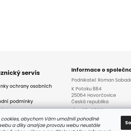
Informace o společno
znický servis
Podnikatel:
Roman Sabad
nky ochrany osobních
K Potoku 884
25064 Hovorčovice
dní podmínky
Česká republika
kty
IČO:
25465813
 cookies, abychom Vám umožnili pohodlné
va a platba
S
 webu a díky analýze provozu webu neustále