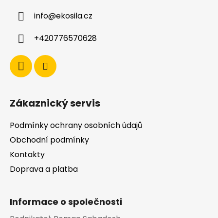
a
c
info
@
ekosila.cz
t
í
í
p
+420776570628
r
v
k
y
v
ý
Zákaznický servis
p
i
Podmínky ochrany osobních údajů
s
u
Obchodní podmínky
Kontakty
Doprava a platba
Informace o společnosti