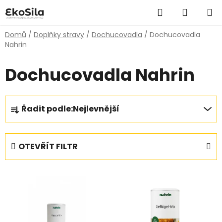
Přejít
Hledat
NÁKUP
na
obsah
KOŠÍK
Domů
/
Doplňky stravy
/
Dochucovadla
/
Dochucovadla
Nahrin
Dochucovadla Nahrin
Ř
Řadit podle:
Nejlevnější
a
z
e
OTEVŘÍT FILTR
n
í
V
p
ý
r
p
o
i
d