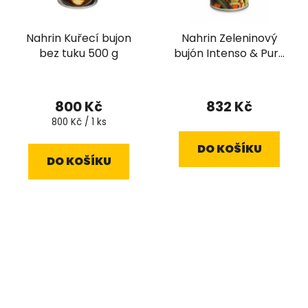
Nahrin Kuřecí bujon
Nahrin Zeleninový
bez tuku 500 g
bujón Intenso & Puro
390g
800 Kč
832 Kč
Měrná
800 Kč / 1 ks
cena:
DO KOŠÍKU
DO KOŠÍKU