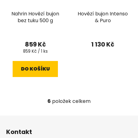
Nahrin Hovězí bujon
Hovězí bujon Intenso
bez tuku 500 g
& Puro
Průměrné
hodnocení
859 Kč
1 130 Kč
produktu
Měrná
859 Kč / 1 ks
cena:
je
5,0
DO KOŠÍKU
z
5
hvězdiček.
6
položek celkem
O
v
l
Z
á
á
d
Kontakt
p
a