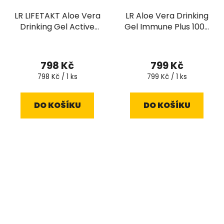
LR LIFETAKT Aloe Vera
LR Aloe Vera Drinking
Drinking Gel Active
Gel Immune Plus 1000
Freedom 1000 ml
ml
Průměrné
hodnocení
798 Kč
799 Kč
produktu
Měrná
Měrná
798 Kč / 1 ks
799 Kč / 1 ks
cena:
cena:
je
4,6
DO KOŠÍKU
DO KOŠÍKU
z
5
hvězdiček.