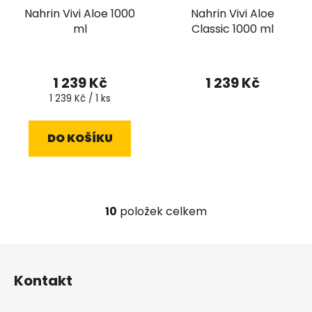
Nahrin Vivi Aloe 1000
Nahrin Vivi Aloe
ml
Classic 1000 ml
1 239 Kč
1 239 Kč
Měrná
1 239 Kč / 1 ks
cena:
DO KOŠÍKU
10
položek celkem
O
v
l
Z
á
á
d
Kontakt
p
a
a
c