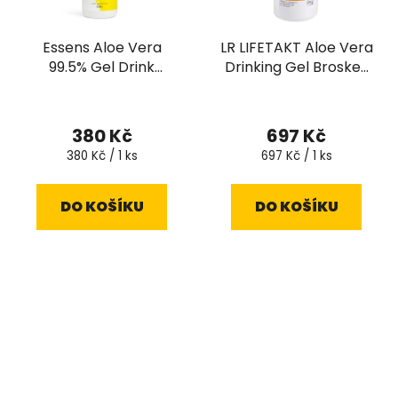
Essens Aloe Vera
LR LIFETAKT Aloe Vera
99.5% Gel Drink
Drinking Gel Broskev
vitamin C 500 ml
1000 ml
Průměrné
hodnocení
380 Kč
697 Kč
produktu
Měrná
Měrná
380 Kč / 1 ks
697 Kč / 1 ks
cena:
cena:
je
5,0
DO KOŠÍKU
DO KOŠÍKU
z
5
hvězdiček.