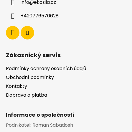
info
@
ekosila.cz
t
í
í
p
+420776570628
r
v
k
y
v
ý
Zákaznický servis
p
i
Podmínky ochrany osobních údajů
s
u
Obchodní podmínky
Kontakty
Doprava a platba
Informace o společnosti
Podnikatel:
Roman Sabadosh