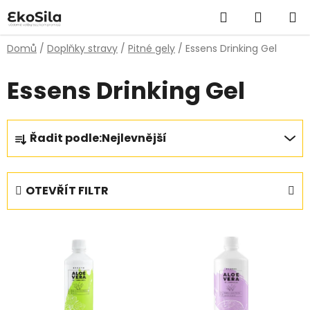
Přejít
Hledat
NÁKUP
na
obsah
KOŠÍK
Domů
/
Doplňky stravy
/
Pitné gely
/
Essens Drinking Gel
Essens Drinking Gel
Ř
Řadit podle:
Nejlevnější
a
z
e
OTEVŘÍT FILTR
n
í
V
p
ý
r
p
o
i
d
s
u