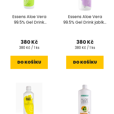
p
k
r
t
Essens Aloe Vera
Essens Aloe Vera
o
ů
99.5% Gel Drink
99.5% Gel Drink jablko
d
hrozen 500 ml
+ acai 500 ml
u
k
380 Kč
380 Kč
t
Měrná
Měrná
380 Kč / 1 ks
380 Kč / 1 ks
ů
cena:
cena:
DO KOŠÍKU
DO KOŠÍKU