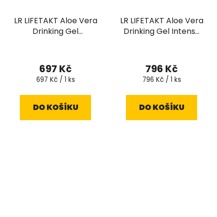
LR LIFETAKT Aloe Vera
LR LIFETAKT Aloe Vera
Drinking Gel
Drinking Gel Intense
Traditional s medem
Sivera 1000 ml
Průměrné
1000 ml
hodnocení
697 Kč
796 Kč
produktu
Měrná
Měrná
697 Kč / 1 ks
796 Kč / 1 ks
cena:
cena:
je
5,0
DO KOŠÍKU
DO KOŠÍKU
z
5
hvězdiček.