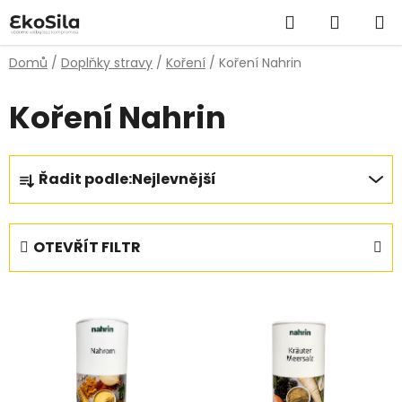
Přejít
Hledat
NÁKUP
na
obsah
KOŠÍK
Domů
/
Doplňky stravy
/
Koření
/
Koření Nahrin
Koření Nahrin
Ř
Řadit podle:
Nejlevnější
a
z
e
OTEVŘÍT FILTR
n
í
V
p
ý
r
p
o
i
d
s
u