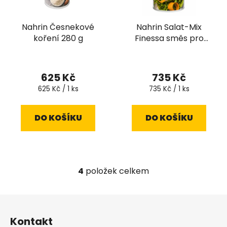
Nahrin Česnekové
Nahrin Salat-Mix
koření 280 g
Finessa směs pro
přípravu dresinku 280
Průměrné
g
hodnocení
625 Kč
735 Kč
produktu
Měrná
Měrná
625 Kč / 1 ks
735 Kč / 1 ks
cena:
cena:
je
5,0
DO KOŠÍKU
DO KOŠÍKU
z
5
hvězdiček.
4
položek celkem
O
v
l
Z
á
á
d
Kontakt
p