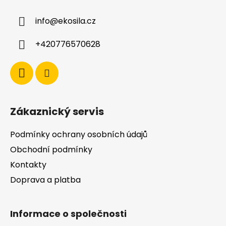
a
a
c
info
@
ekosila.cz
t
í
í
p
+420776570628
r
v
k
y
v
ý
Zákaznický servis
p
i
Podmínky ochrany osobních údajů
s
u
Obchodní podmínky
Kontakty
Doprava a platba
Informace o společnosti