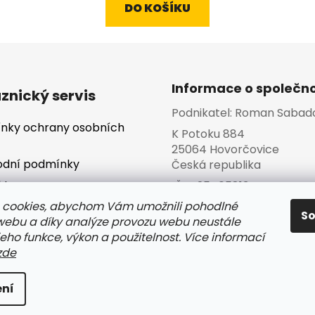
DO KOŠÍKU
Informace o společno
znický servis
Podnikatel:
Roman Sabad
nky ochrany osobních
K Potoku 884
25064 Hovorčovice
dní podmínky
Česká republika
kty
IČO:
25465813
va a platba
 cookies, abychom Vám umožnili pohodlné
S
 webu a díky analýze provozu webu neustále
jeho funkce, výkon a použitelnost. Více informací
zde
s
hrazena.
ní