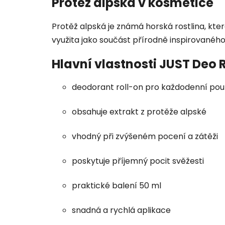
Protěž alpská v kosmetice
Protěž alpská je známá horská rostlina, kte
využita jako součást přírodně inspirovanéh
Hlavní vlastnosti JUST Deo 
deodorant roll-on pro každodenní použ
obsahuje extrakt z protěže alpské
vhodný při zvýšeném pocení a zátěži
poskytuje příjemný pocit svěžesti
praktické balení 50 ml
snadná a rychlá aplikace