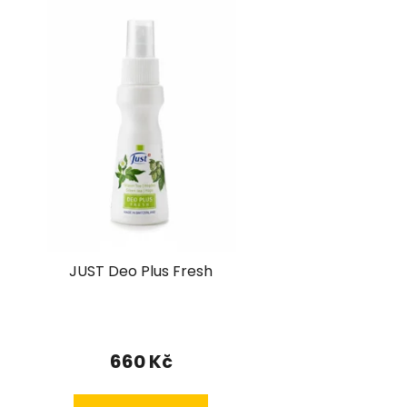
JUST Deo Plus Fresh
Průměrné
hodnocení
660 Kč
produktu
je