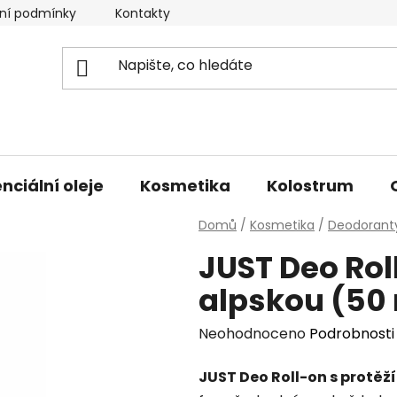
ní podmínky
Kontakty
Doprava a platba
nciální oleje
Kosmetika
Kolostrum
Domů
/
Kosmetika
/
Deodorant
JUST Deo Rol
alpskou (50
Průměrné
Neohodnoceno
Podrobnosti
hodnocení
JUST Deo Roll-on s protěž
produktu