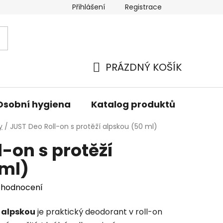
Přihlášení
Registrace
PRÁZDNÝ KOŠÍK
NÁKUPNÍ
KOŠÍK
Osobní hygiena
Katalog produktů
Znač
y
/
JUST Deo Roll-on s protěží alpskou (50 ml)
l-on s protěží
 ml)
 hodnocení
í alpskou
je praktický deodorant v roll-on