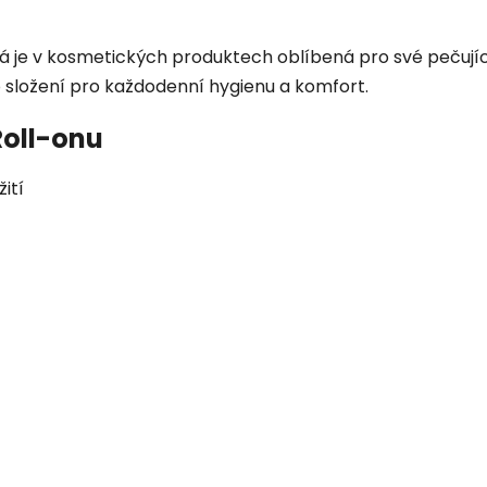
rá je v kosmetických produktech oblíbená pro své pečujíc
o složení pro každodenní hygienu a komfort.
Roll-onu
ití