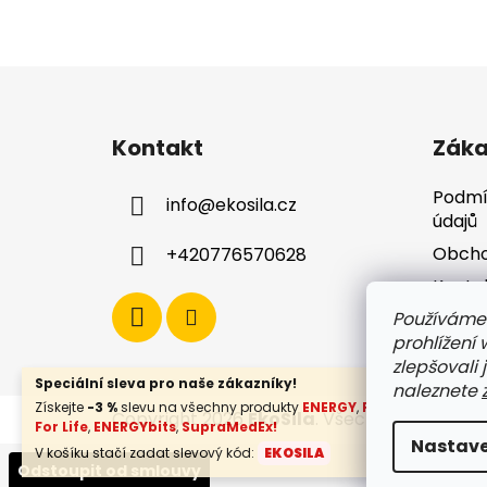
Z
á
Kontakt
Záka
p
a
Podmí
info
@
ekosila.cz
t
údajů
í
Obcho
+420776570628
Konta
Dopra
Používáme
prohlížení
zlepšovali 
Speciální sleva pro naše zákazníky!
naleznete
Získejte
-3 %
slevu na všechny produkty
ENERGY
,
FLOW
,
Botanical
Copyright 2026
EkoSila
. Všechna práva vy
For Life
,
ENERGYbits
,
SupraMedEx!
Nastave
V košíku stačí zadat slevový kód:
EKOSILA
Odstoupit od smlouvy