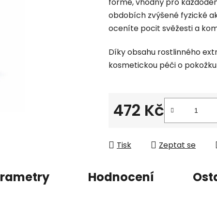
formě, vhodný pro každodenn
je
obdobích zvýšené fyzické a
0,0
oceníte pocit svěžesti a kom
z
5
Díky obsahu rostlinného ext
hvězdiček.
kosmetickou péči o pokožku
472 Kč
Měrná cena:
Tisk
Zeptat se
rametry
Hodnocení
Ost