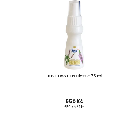
JUST Deo Plus Classic 75 ml
650 Kč
Měrná
650 Kč / 1 ks
cena: