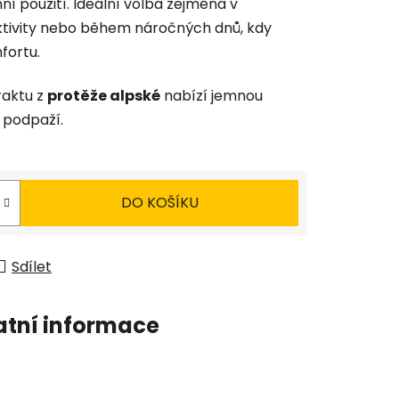
í použití. Ideální volba zejména v
ktivity nebo během náročných dnů, kdy
fortu.
raktu z
protěže alpské
nabízí jemnou
 podpaží.
DO KOŠÍKU
Sdílet
atní informace