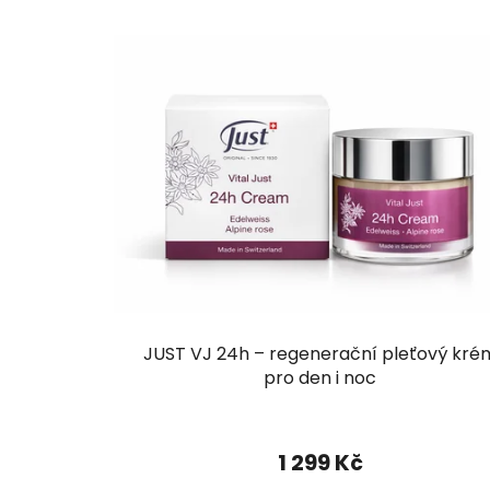
JUST VJ 24h – regenerační pleťový kré
pro den i noc
1 299 Kč