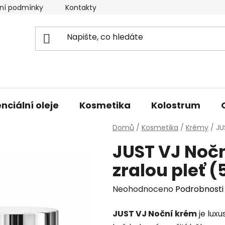
ní podmínky
Kontakty
Doprava a platba
nciální oleje
Kosmetika
Kolostrum
Domů
/
Kosmetika
/
Krémy
/
JU
JUST VJ Nočn
zralou pleť (
Průměrné
Neohodnoceno
Podrobnosti
hodnocení
JUST VJ Noční krém
je lux
produktu