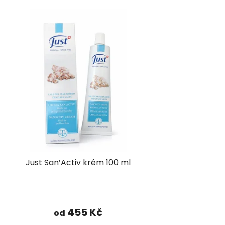
Just San’Activ krém 100 ml
Průměrné
hodnocení
455 Kč
od
produktu