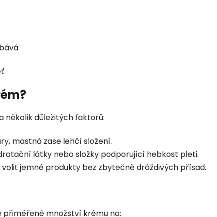
ebává
eť
krém?
 několik důležitých faktorů:
ry, mastná zase lehčí složení.
ratační látky nebo složky podporující hebkost pleti.
né volit jemné produkty bez zbytečně dráždivých přísad.
e přiměřené množství krému na: