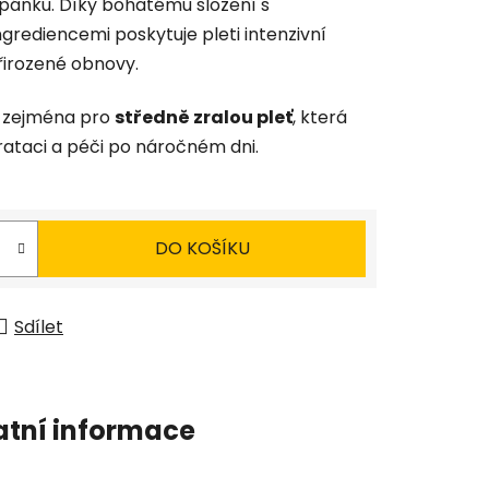
pánku. Díky bohatému složení s
grediencemi poskytuje pleti intenzivní
řirozené obnovy.
u zejména pro
středně zralou pleť
, která
rataci a péči po náročném dni.
DO KOŠÍKU
Sdílet
atní informace