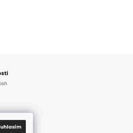
sti
Platební brána
osh
ouhlasím