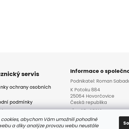
Informace o společno
znický servis
Podnikatel:
Roman Sabad
nky ochrany osobních
K Potoku 884
25064 Hovorčovice
dní podmínky
Česká republika
kty
IČO:
25465813
 cookies, abychom Vám umožnili pohodlné
va a platba
S
 webu a díky analýze provozu webu neustále