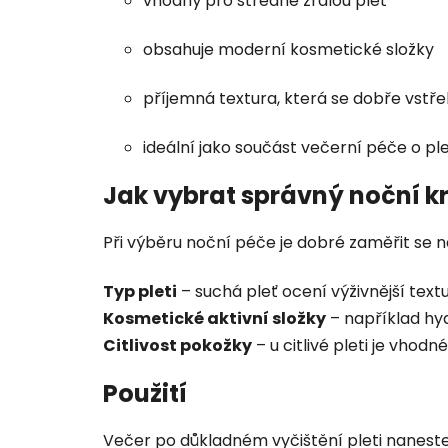
vhodný pro středně zralou pleť
obsahuje moderní kosmetické složky
příjemná textura, která se dobře vstř
ideální jako součást večerní péče o pl
Jak vybrat správný noční 
Při výběru noční péče je dobré zaměřit se na
Typ pleti
– suchá pleť ocení výživnější textu
Kosmetické aktivní složky
– například hyd
Citlivost pokožky
– u citlivé pleti je vhod
Použití
Večer po důkladném vyčištění pleti nanest