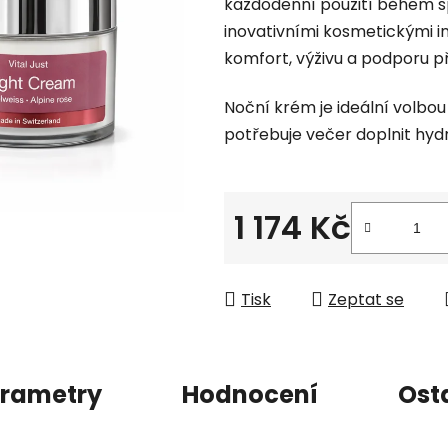
každodenní použití během s
je
inovativními kosmetickými in
0,0
komfort, výživu a podporu p
z
5
Noční krém je ideální volbo
hvězdiček.
potřebuje večer doplnit hyd
1 174 Kč
Měrná cena:
Tisk
Zeptat se
rametry
Hodnocení
Ost