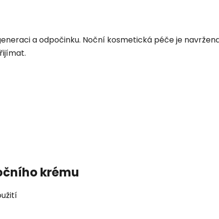
generaci a odpočinku. Noční kosmetická péče je navržen
řijímat.
Nočního krému
užití