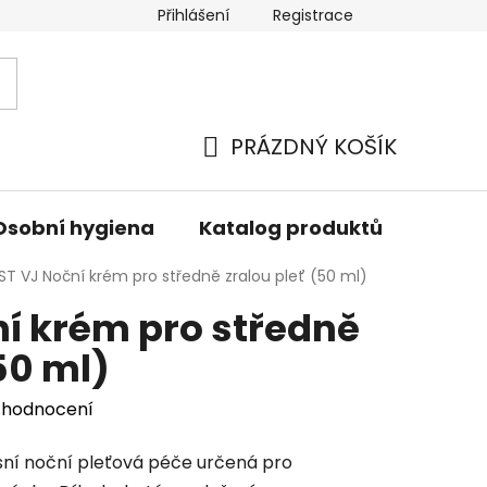
Přihlášení
Registrace
PRÁZDNÝ KOŠÍK
NÁKUPNÍ
KOŠÍK
Osobní hygiena
Katalog produktů
Znač
ST VJ Noční krém pro středně zralou pleť (50 ml)
í krém pro středně
50 ml)
 hodnocení
usní noční pleťová péče určená pro