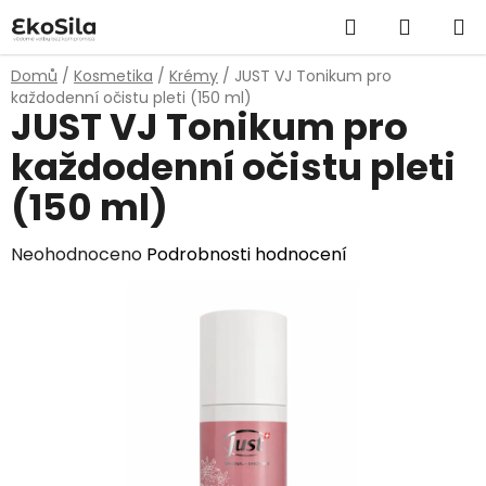
Přejít
Hledat
NÁKUP
na
obsah
KOŠÍK
Domů
/
Kosmetika
/
Krémy
/
JUST VJ Tonikum pro
každodenní očistu pleti (150 ml)
JUST VJ Tonikum pro
každodenní očistu pleti
(150 ml)
Průměrné
Neohodnoceno
Podrobnosti hodnocení
hodnocení
produktu
je
0,0
z
5
hvězdiček.