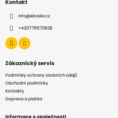
Kontakt
p
a
info
@
ekosila.cz
t
í
+420776570628
Zákaznický servis
Podmínky ochrany osobních údajů
Obchodní podmínky
Kontakty
Doprava a platba
Informace o společnosti