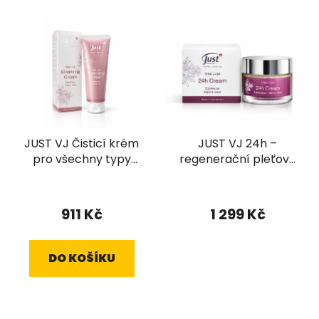
JUST VJ Čisticí krém
JUST VJ 24h –
pro všechny typy
regenerační pleťový
pleti (125 ml)
krém pro den i noc
911 Kč
1 299 Kč
DO KOŠÍKU