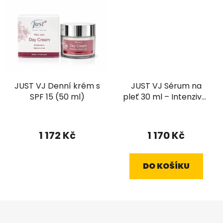
JUST VJ Denní krém s
JUST VJ Sérum na
SPF 15 (50 ml)
pleť 30 ml – Intenzivní
omlazující péče
1 172 Kč
1 170 Kč
DO KOŠÍKU
Z
á