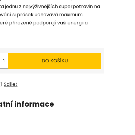
a jednu z nejvýživnějších superpotravin na
vání si prášek uchovává maximum
eré přirozeně podporují vaši energii a
DO KOŠÍKU
Sdílet
atní informace