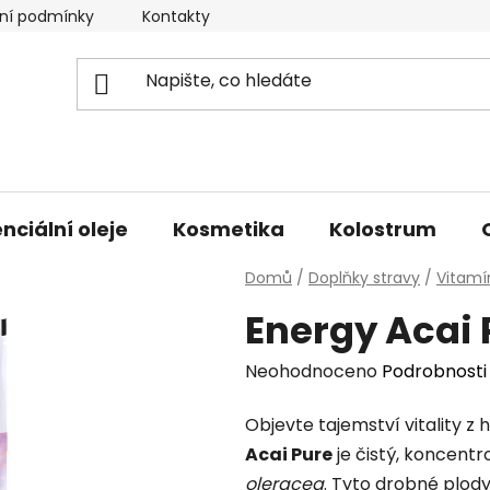
ní podmínky
Kontakty
Doprava a platba
nciální oleje
Kosmetika
Kolostrum
Domů
/
Doplňky stravy
/
Vitamí
Energy Acai 
Průměrné
Neohodnoceno
Podrobnosti
hodnocení
Objevte tajemství vitality z h
produktu
Acai Pure
je čistý,
koncentro
je
oleracea
.
Tyto drobné plody
0,0