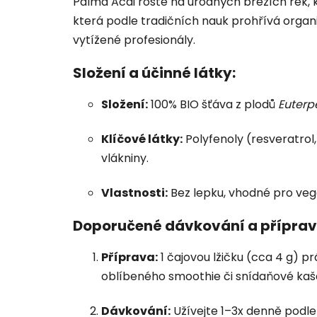
Palma Acai roste na úrodných březích řek, k
která podle tradičních nauk prohřívá organ
vytížené profesionály.
Složení a účinné látky:
Složení:
100% BIO šťáva z plodů
Euterp
Klíčové látky:
Polyfenoly (resveratrol,
vlákniny.
Vlastnosti:
Bez lepku, vhodné pro vega
Doporučené dávkování a příprav
Příprava:
1 čajovou lžičku (cca 4 g) p
oblíbeného smoothie či snídaňové kaš
Dávkování:
Užívejte 1–3x denně podle 