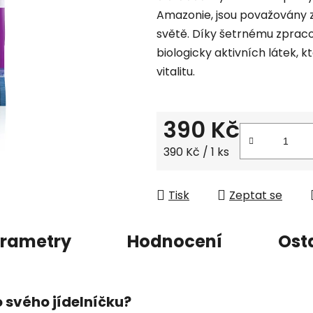
Amazonie,
jsou považovány z
z
světě.
Díky šetrnému zpraco
5
biologicky aktivních látek,
kt
hvězdiček.
vitalitu.
390 Kč
Měrná cena:
390 Kč / 1 ks
Tisk
Zeptat se
rametry
Hodnocení
Ost
 svého jídelníčku?