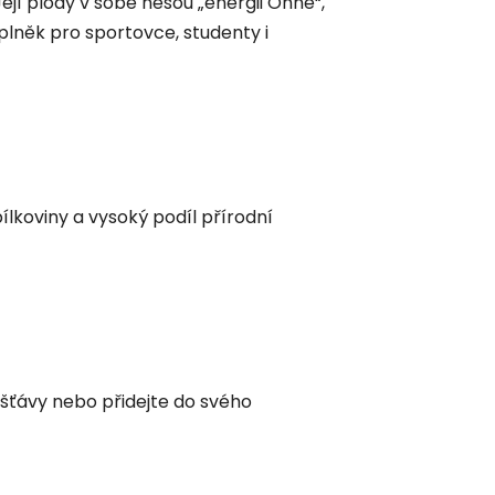
ejí plody v sobě nesou „energii Ohně“,
lněk pro sportovce, studenty i
ílkoviny a vysoký podíl přírodní
é šťávy nebo přidejte do svého