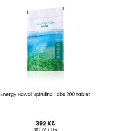
Energy Hawaii Spirulina Tabs 200 tablet
392 Kč
Měrná
392 Kč / 1 ks