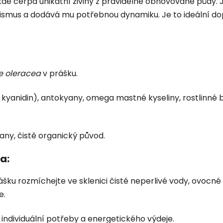
de čerpá unikátní živiny z pravidelně obnovované půdy. J
ismus a dodává mu potřebnou dynamiku. Je to ideální dop
e oleracea
v prášku.
 kyanidin), antokyany, omega mastné kyseliny, rostlinné b
ny, čistě organický původ.
a:
rášku rozmíchejte ve sklenici čisté neperlivé vody, ovocn
e.
individuální potřeby a energetického výdeje.