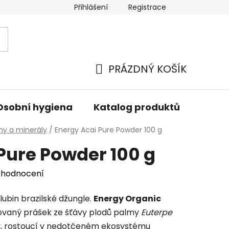
Přihlášení
Registrace
PRÁZDNÝ KOŠÍK
NÁKUPNÍ
KOŠÍK
Osobní hygiena
Katalog produktů
Znač
ny a minerály
/
Energy Acai Pure Powder 100 g
Pure Powder 100 g
 hodnocení
lubin brazilské džungle.
Energy Organic
vaný prášek ze šťávy plodů palmy
Euterpe
,
rostoucí v nedotčeném ekosystému