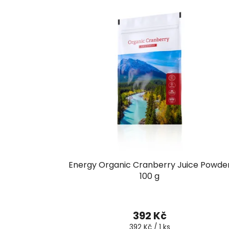
Energy Organic Cranberry Juice Powde
100 g
392 Kč
Měrná
392 Kč / 1 ks