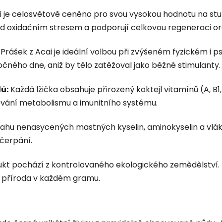
 je celosvětově ceněno pro svou vysokou hodnotu na st
ed oxidačním stresem a podporují celkovou regeneraci o
Prášek z Acai je ideální volbou při zvýšeném fyzickém i p
ého dne, aniž by tělo zatěžoval jako běžné stimulanty.
ů:
Každá lžička obsahuje přirozený koktejl vitamínů (A, B1, 
ování metabolismu a imunitního systému.
ahu nenasycených mastných kyselin, aminokyselin a vlákni
čerpání.
kt pochází z kontrolovaného ekologického zemědělství. 
tá příroda v každém gramu.