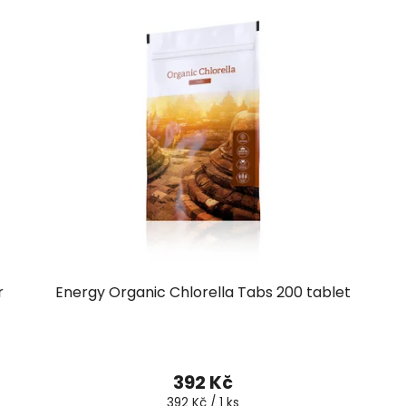
r
Energy Organic Chlorella Tabs 200 tablet
392 Kč
Měrná
392 Kč / 1 ks