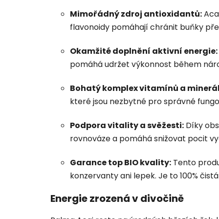
Mimořádný zdroj antioxidantů:
Acai
flavonoidy pomáhají chránit buňky př
Okamžité doplnění aktivní energie:
pomáhá udržet výkonnost během náročn
Bohatý komplex vitamínů a minerál
které jsou nezbytné pro správné fung
Podpora vitality a svěžesti:
Díky obs
rovnováze a pomáhá snižovat pocit vy
Garance top BIO kvality:
Tento produ
konzervanty ani lepek. Je to 100% čis
Energie zrozená v divočině