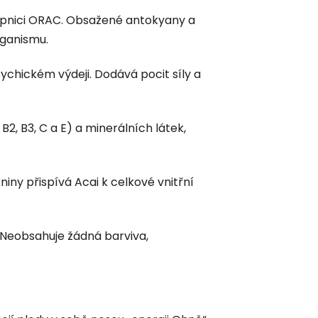
upnici ORAC. Obsažené antokyany a
rganismu.
sychickém výdeji. Dodává pocit síly a
B2, B3, C a E) a minerálních látek,
ny přispívá Acai k celkové vnitřní
Neobsahuje žádná barviva,