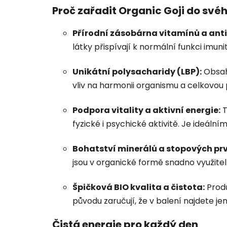
Proč zařadit Organic Goji do své
Přírodní zásobárna vitamínů a ant
látky přispívají k normální funkci imu
Unikátní polysacharidy (LBP):
Obsahu
vliv na harmonii organismu a celkovou
Podpora vitality a aktivní energie:
T
fyzické i psychické aktivitě. Je ideální
Bohatství minerálů a stopových pr
jsou v organické formě snadno využitel
Špičková BIO kvalita a čistota:
Produ
původu zaručují, že v balení najdete jen
Čistá energie pro každý den