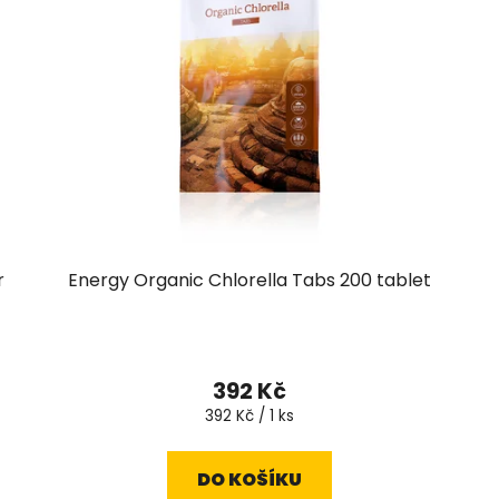
r
Energy Organic Chlorella Tabs 200 tablet
392 Kč
Měrná
392 Kč / 1 ks
cena:
DO KOŠÍKU