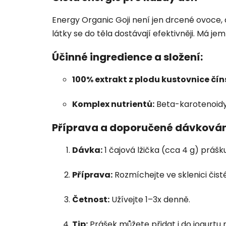
Energy Organic Goji není jen drcené ovoce, 
látky se do těla dostávají efektivněji. Má j
Účinné ingredience a složení:
100% extrakt z plodu kustovnice čín
Komplex nutrientů:
Beta-karotenoidy,
Příprava a doporučené dávkován
Dávka:
1 čajová lžička (cca 4 g) prášku
Příprava:
Rozmíchejte ve sklenici čisté
Četnost:
Užívejte 1–3x denně.
Tip:
Prášek můžete přidat i do jogurtu n