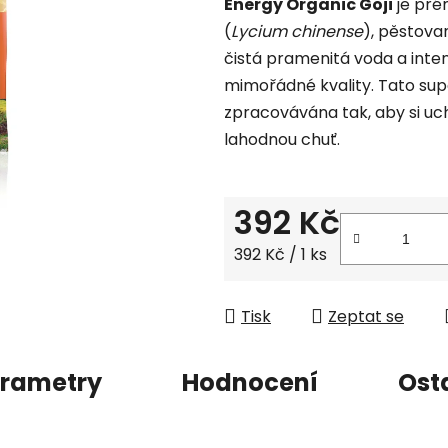
Energy Organic Goji
je pré
je
(
Lycium chinense
), pěstova
0,0
čistá pramenitá voda a inte
z
mimořádné kvality. Tato sup
5
zpracovávána tak, aby si uch
hvězdiček.
lahodnou chuť.
392 Kč
Měrná cena:
392 Kč / 1 ks
Tisk
Zeptat se
rametry
Hodnocení
Ost