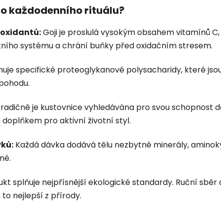
ho každodenního rituálu?
ioxidantů:
Goji je proslulá vysokým obsahem vitamínů C, A a
nitního systému a chrání buňky před oxidačním stresem.
je specifické proteoglykanové polysacharidy, které jsou
 pohodu.
radičně je kustovnice vyhledávána pro svou schopnost do
m doplňkem pro aktivní životní styl.
vků:
Každá dávka dodává tělu nezbytné minerály, aminoky
né.
kt splňuje nejpřísnější ekologické standardy. Ruční sběr
 to nejlepší z přírody.