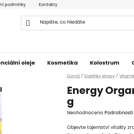
ní podmínky
Kontakty
Doprava a platba
nciální oleje
Kosmetika
Kolostrum
Domů
/
Doplňky stravy
/
Vitamí
Energy Organ
g
Průměrné
Neohodnoceno
Podrobnosti
hodnocení
Objevte tajemství vitality z
produktu