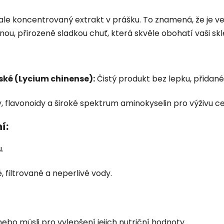
ale koncentrovaný extrakt v prášku. To znamená, že je ve
emnou, přirozeně sladkou chuť, která skvěle obohatí vaši s
ské (Lycium chinense):
Čistý produkt bez lepku, přidan
 flavonoidy a široké spektrum aminokyselin pro výživu ce
í:
.
, filtrované a neperlivé vody.
ebo müsli pro vylepšení jejich nutriční hodnoty.