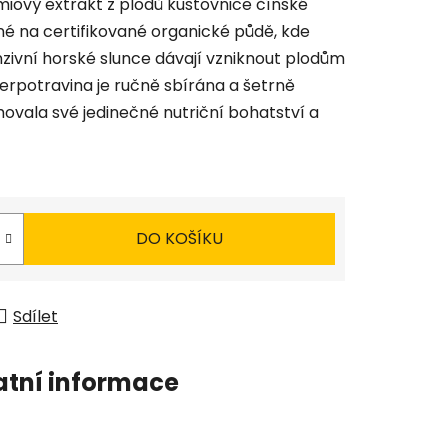
miový extrakt z plodů kustovnice čínské
né na certifikované organické půdě, kde
nzivní horské slunce dávají vzniknout plodům
erpotravina je ručně sbírána a šetrně
ovala své jedinečné nutriční bohatství a
DO KOŠÍKU
Sdílet
atní informace