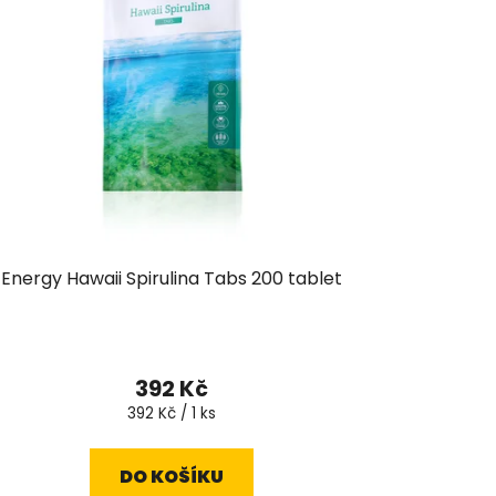
Energy Hawaii Spirulina Tabs 200 tablet
392 Kč
Měrná
392 Kč / 1 ks
cena:
DO KOŠÍKU