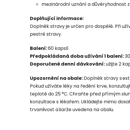
mezinárodní uznání a důvěryhodnost z
Doplňující informace:
Doplněk stravy je určen pro dospělé. Při u
pestré stravy.
Balení:
60 kapslí
Předpokládaná doba užívání 1 balení:
30
Doporučené denní dávkování:
užijte 2 k
Upozornění na obale:
Doplněk stravy s ext
Pokud užíváte léky na ředění krve, konzultuj
teplotě do 25 °C. Chraňte před přímým slune
konzultace s lékařem. Ukládejte mimo dosa
trvanlivost a šarže uvedena na obalu.