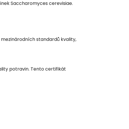
sinek Saccharomyces cerevisiae.
 mezinárodních standardů kvality,
ty potravin. Tento certifikát