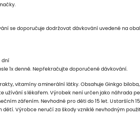
načky.
žívání se doporučuje dodržovat dávkování uvedené na obal
 dní
apsle 1x denně. Nepřekračujte doporučené dávkování.
rakty, vitamíny a minerální látky. Obsahuje Ginkgo biloba,
te užívání s lékařem. Výrobek není určen jako náhrada pes
čním zářením. Nevhodné pro děti do 15 let. U starších 15 
h dětí. Výrobce neručí za škody vzniklé nevhodným použi