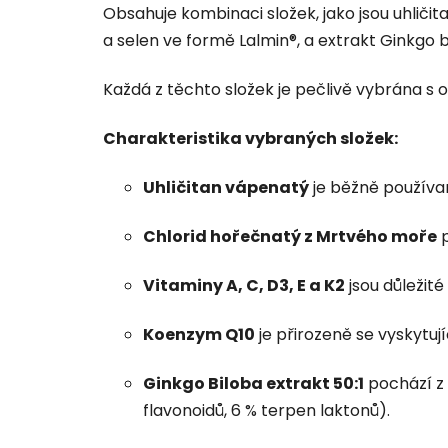
Obsahuje kombinaci složek, jako jsou uhliči
a selen ve formě Lalmin®, a extrakt Ginkgo bi
Každá z těchto složek je pečlivě vybrána s oh
Charakteristika vybraných složek:
Uhličitan vápenatý
je běžně používan
Chlorid hořečnatý z Mrtvého moře
p
Vitaminy A, C, D3, E a K2
jsou důležit
Koenzym Q10
je přirozeně se vyskytuj
Ginkgo Biloba extrakt 50:1
pochází z 
flavonoidů, 6 % terpen laktonů).