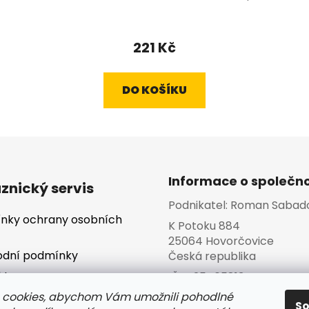
221 Kč
DO KOŠÍKU
Informace o společno
znický servis
Podnikatel:
Roman Sabad
nky ochrany osobních
K Potoku 884
25064 Hovorčovice
dní podmínky
Česká republika
kty
IČO:
25465813
va a platba
 cookies, abychom Vám umožnili pohodlné
S