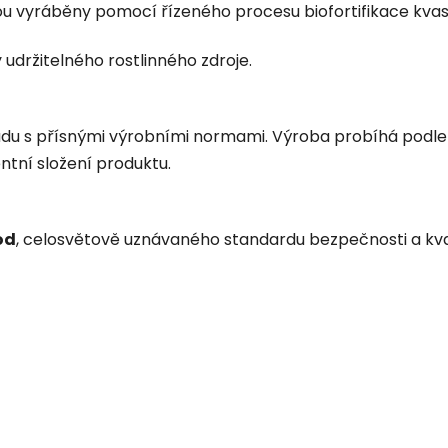
ou vyráběny pomocí řízeného procesu biofortifikace kva
udržitelného rostlinného zdroje.
adu s přísnými výrobními normami. Výroba probíhá podle
entní složení produktu.
od
, celosvětově uznávaného standardu bezpečnosti a kvali