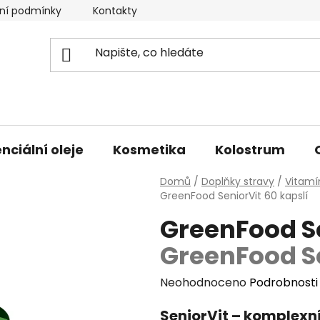
ní podmínky
Kontakty
Doprava a platba
nciální oleje
Kosmetika
Kolostrum
Domů
/
Doplňky stravy
/
Vitamí
GreenFood SeniorVit 60 kapslí
GreenFood Se
GreenFood Se
Průměrné
Neohodnoceno
Podrobnosti
hodnocení
SeniorVit – komplexní