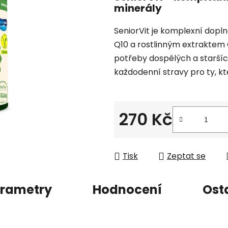
produktu
minerály
je
0,0
SeniorVit je komplexní dopl
z
Q10 a rostlinným extraktem 
5
potřeby dospělých a staršíc
hvězdiček.
každodenní stravy pro ty, kteř
270 Kč
Měrná cena:
Tisk
Zeptat se
rametry
Hodnocení
Ost