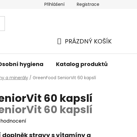
Přihlášení
Registrace
PRÁZDNÝ KOŠÍK
NÁKUPNÍ
KOŠÍK
Osobní hygiena
Katalog produktů
Znač
ny a minerály
/
GreenFood SeniorVit 60 kapslí
niorVit 60 kapslí
niorVit 60 kapslí
 hodnocení
 doplněk stravy s vitamíny a