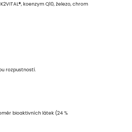
 a K2VITAL®, koenzym Q10, železo, chrom
ou rozpustností.
oměr bioaktivních látek (24 %