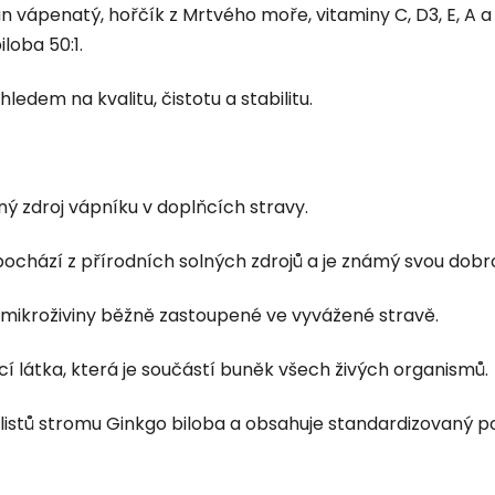
tan vápenatý, hořčík z Mrtvého moře, vitaminy C, D3, E, A
loba 50:1.
ledem na kvalitu, čistotu a stabilitu.
ý zdroj vápníku v doplňcích stravy.
ochází z přírodních solných zdrojů a je známý svou dobr
é mikroživiny běžně zastoupené ve vyvážené stravě.
ící látka, která je součástí buněk všech živých organismů.
listů stromu Ginkgo biloba a obsahuje standardizovaný p