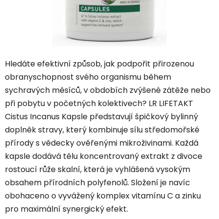
Hledáte efektivní způsob, jak podpořit přirozenou
obranyschopnost svého organismu během
sychravých měsíců, v obdobích zvýšené zátěže nebo
při pobytu v početných kolektivech? LR LIFETAKT
Cistus Incanus Kapsle představují špičkový bylinný
doplněk stravy, který kombinuje sílu středomořské
přírody s vědecky ověřenými mikroživinami. Každá
kapsle dodává tělu koncentrovaný extrakt z divoce
rostoucí růže skalní, která je vyhlášená vysokým
obsahem přírodních polyfenolů. Složení je navíc
obohaceno o vyvážený komplex vitamínu C a zinku
pro maximální synergický efekt.