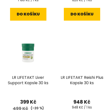
1 180 Kč / 1 ks
820 Kč / 1 ks
cena:
cena:
DO KOŠÍKU
DO KOŠÍKU
LR LIFETAKT Liver
LR LIFETAKT Reishi Plus
Support Kapsle 30 ks
Kapsle 30 ks
399 Kč
948 Kč
Měrná
948 Kč / 1 ks
499 Kč
(–20 %)