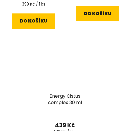
cena:
Měrná
399 Kč / 1 ks
cena:
DO KOŠÍKU
DO KOŠÍKU
Energy Cistus
complex 30 ml
Průměrné
hodnocení
439 Kč
produktu