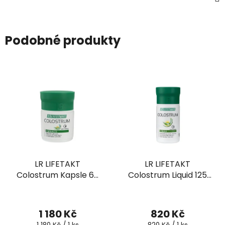
Podobné produkty
LR LIFETAKT
LR LIFETAKT
Colostrum Kapsle 60
Colostrum Liquid 125
ks
ml
1 180 Kč
820 Kč
Měrná
Měrná