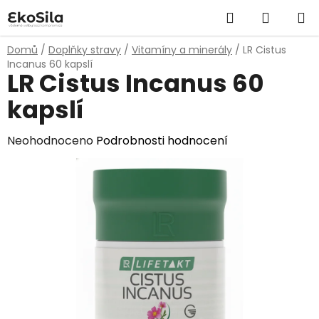
Přejít
Hledat
NÁKUP
na
obsah
KOŠÍK
Domů
/
Doplňky stravy
/
Vitamíny a minerály
/
LR Cistus
Incanus 60 kapslí
LR Cistus Incanus 60
kapslí
Průměrné
Neohodnoceno
Podrobnosti hodnocení
hodnocení
produktu
je
0,0
z
5
hvězdiček.