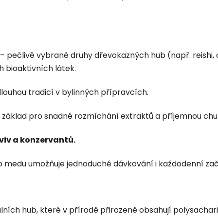
– pečlivě vybrané druhy dřevokazných hub (např. reishi,
h bioaktivních látek.
dlouhou tradicí v bylinných přípravcích.
o základ pro snadné rozmíchání extraktů a příjemnou chu
viv a konzervantů.
medu umožňuje jednoduché dávkování i každodenní začl
ních hub, které v přírodě přirozeně obsahují polysacharidy