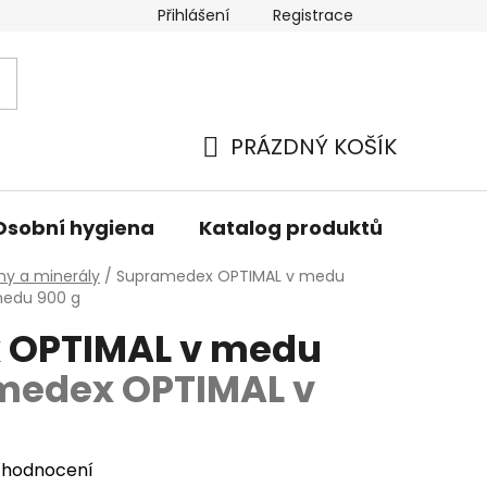
Přihlášení
Registrace
PRÁZDNÝ KOŠÍK
NÁKUPNÍ
KOŠÍK
Osobní hygiena
Katalog produktů
Znač
ny a minerály
/
Supramedex OPTIMAL v medu
medu 900 g
 OPTIMAL v medu
medex OPTIMAL v
 hodnocení