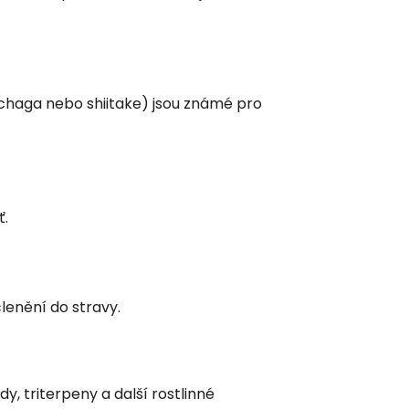
 chaga nebo shiitake) jsou známé pro
ť.
enění do stravy.
, triterpeny a další rostlinné