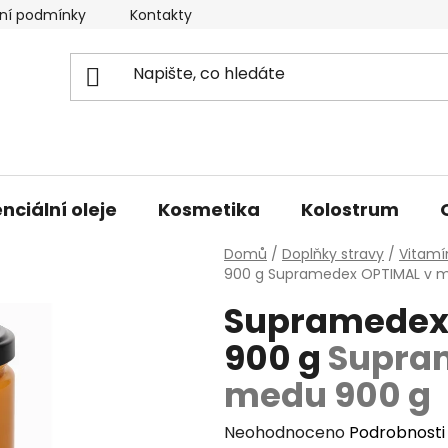
ní podmínky
Kontakty
Doprava a platba
nciální oleje
Kosmetika
Kolostrum
Domů
/
Doplňky stravy
/
Vitamí
900 g
Supramedex OPTIMAL v 
Supramedex
900 g
Supra
medu 900 g
Průměrné
Neohodnoceno
Podrobnosti