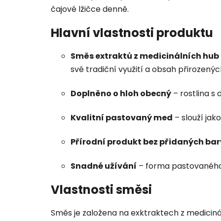
čajové lžičce denně.
Hlavní vlastnosti produktu
Směs extraktů z medicinálních hub
své tradiční využití a obsah přirozenýc
Doplněno o hloh obecný
– rostlina s 
Kvalitní pastovaný med
– slouží jak
Přírodní produkt bez přidaných bar
Snadné užívání
– forma pastovaného 
Vlastnosti směsi
Směs je založena na exktraktech z medicinál