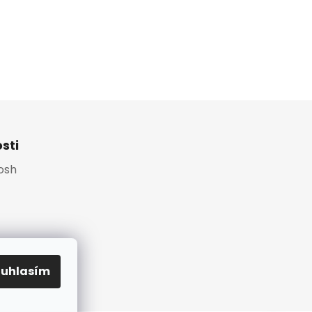
sti
Platební brána
osh
ouhlasím