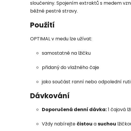
sloučeniny. Spojením extraktů s medem vzni
běžné pestré stravy.
Použití
OPTIMAL v medu lze užívat:
samostatně na lžičku
přidaný do vlažného čaje
jako součást ranní nebo odpolední rut
Dávkování
Doporučená denní dávka:
1 čajová l
Vždy nabírejte
čistou
a
suchou
lžičko