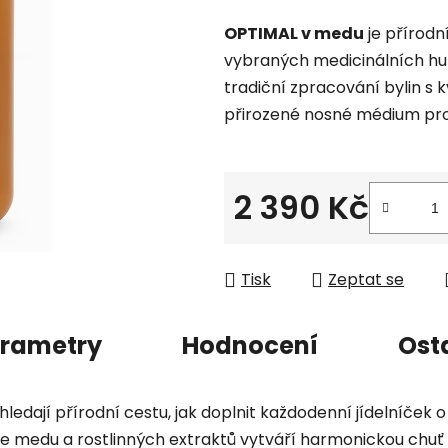
hodnocení
OPTIMAL v medu
je přírod
produktu
vybraných medicinálních hu
je
tradiční zpracování bylin s 
0,0
přirozené nosné médium pro 
z
5
hvězdiček.
2 390 Kč
Měrná cena:
Tisk
Zeptat se
rametry
Hodnocení
Ost
ledají přírodní cestu, jak doplnit každodenní jídelníček o
ce medu a rostlinných extraktů vytváří harmonickou chuť 