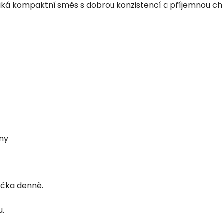
ká kompaktní směs s dobrou konzistencí a příjemnou chut
iny
žička denně.
u.