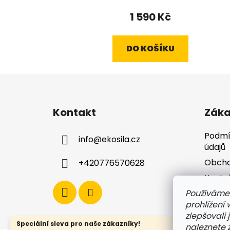
1 590 Kč
DO KOŠÍKU
Z
á
Kontakt
Záka
p
a
Podmí
info
@
ekosila.cz
t
údajů
í
Obcho
+420776570628
Konta
Používáme
Dopra
prohlížení
zlepšovali 
Speciální sleva pro naše zákazníky!
naleznete