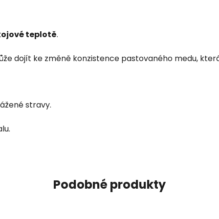
ojové teplotě
.
může dojít ke změně konzistence pastovaného medu, která 
ážené stravy.
lu.
Podobné produkty