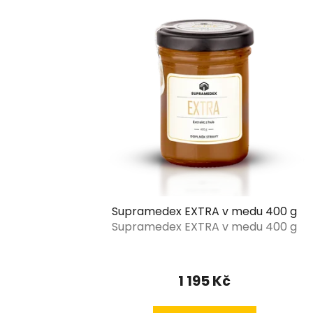
Supramedex EXTRA v medu 400 g
Supramedex EXTRA v medu 400 g
Průměrné
hodnocení
1 195 Kč
produktu
je