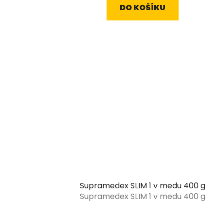
DO KOŠÍKU
5,0
z
5
hvězdiček.
Supramedex SLIM 1 v medu 400 g
Supramedex SLIM 1 v medu 400 g