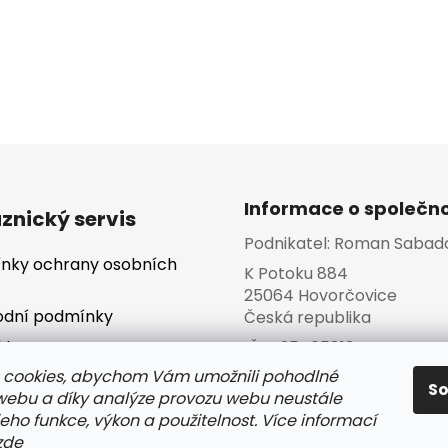
Informace o společno
znický servis
Podnikatel:
Roman Sabad
nky ochrany osobních
K Potoku 884
25064 Hovorčovice
dní podmínky
Česká republika
kty
IČO:
25465813
 cookies, abychom Vám umožnili pohodlné
va a platba
S
 webu a díky analýze provozu webu neustále
jeho funkce, výkon a použitelnost. Více informací
zde