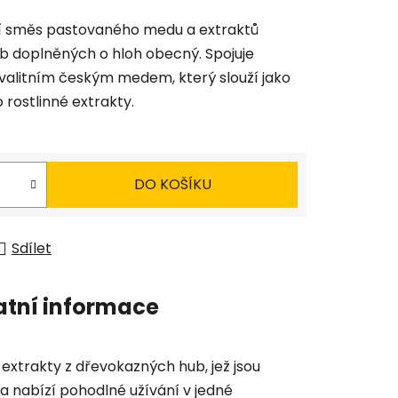
ní směs pastovaného medu a extraktů
b doplněných o hloh obecný. Spojuje
kvalitním českým medem, který slouží jako
rostlinné extrakty.
DO KOŠÍKU
Sdílet
atní informace
 extrakty z dřevokazných hub, jež jsou
a nabízí pohodlné užívání v jedné