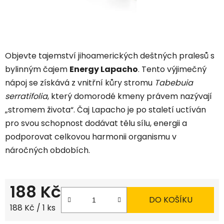
Objevte tajemství jihoamerických deštných pralesů s
bylinným čajem
Energy Lapacho
.
Tento výjimečný
nápoj se získává z vnitřní kůry stromu
Tabebuia
serratifolia
,
který domorodé kmeny právem nazývají
„stromem života“.
Čaj Lapacho je po staletí uctíván
pro svou schopnost dodávat tělu sílu,
energii a
podporovat celkovou harmonii organismu v
náročných obdobích.
188 Kč
DO KOŠÍKU
Měrná cena:
188 Kč / 1 ks