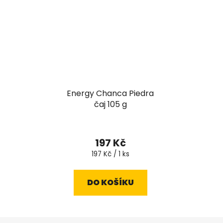
Energy Chanca Piedra
čaj 105 g
197 Kč
Měrná
197 Kč / 1 ks
cena:
DO KOŠÍKU
Z