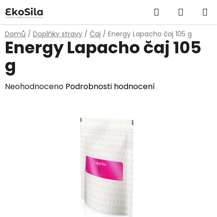
Přejít
Hledat
NÁKUP
na
obsah
KOŠÍK
Domů
/
Doplňky stravy
/
Čaj
/
Energy Lapacho čaj 105 g
Energy Lapacho čaj 105
g
Průměrné
Neohodnoceno
Podrobnosti hodnocení
hodnocení
produktu
je
0,0
z
5
hvězdiček.