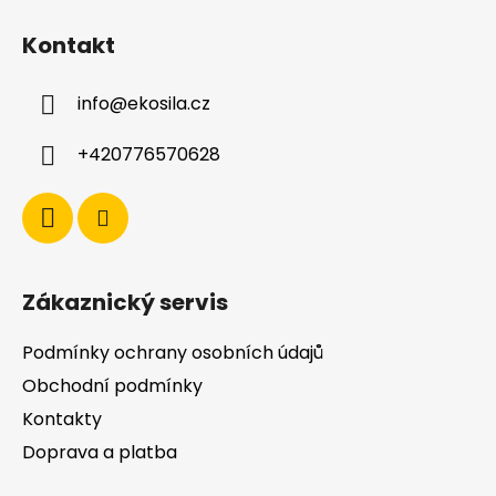
á
Kontakt
p
a
info
@
ekosila.cz
t
í
+420776570628
Zákaznický servis
Podmínky ochrany osobních údajů
Obchodní podmínky
Kontakty
Doprava a platba