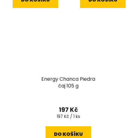
Energy Chanca Piedra
čaj 105 g
197 Kč
Měrná
197 Kč / 1 ks
cena:
DO KOŠÍKU