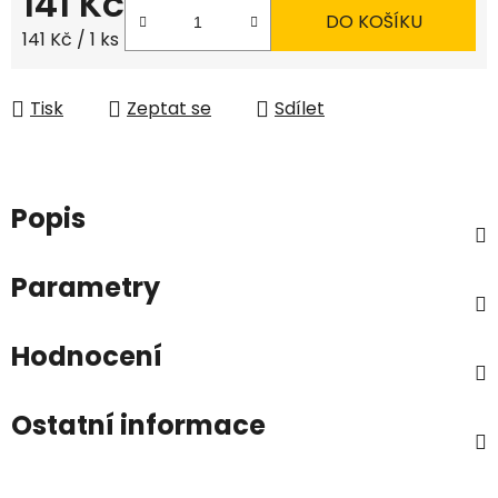
141 Kč
DO KOŠÍKU
Měrná cena:
141 Kč / 1 ks
Tisk
Zeptat se
Sdílet
Popis
Parametry
Hodnocení
Ostatní informace