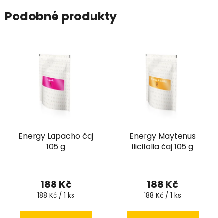
Podobné produkty
Energy Lapacho čaj
Energy Maytenus
105 g
ilicifolia čaj 105 g
188 Kč
188 Kč
Měrná
Měrná
188 Kč / 1 ks
188 Kč / 1 ks
cena:
cena: