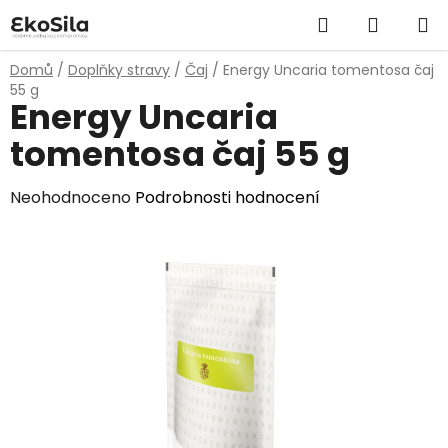
Přejít
Hledat
NÁKUP
na
obsah
KOŠÍK
Domů
/
Doplňky stravy
/
Čaj
/
Energy Uncaria tomentosa čaj
55 g
Energy Uncaria
tomentosa čaj 55 g
Průměrné
Neohodnoceno
Podrobnosti hodnocení
hodnocení
produktu
je
0,0
z
5
hvězdiček.