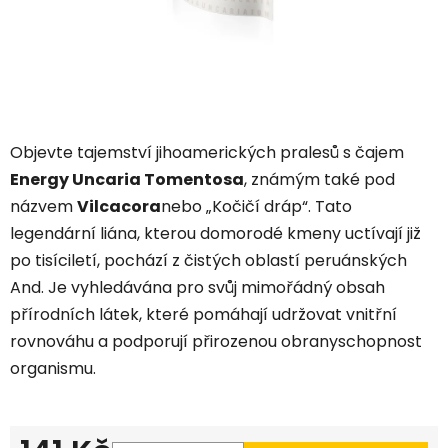
Objevte tajemství jihoamerických pralesů s čajem
Energy Uncaria Tomentosa
,
známým také pod
názvem
Vilcacora
nebo „Kočičí dráp“.
Tato
legendární liána,
kterou domorodé kmeny uctívají již
po tisíciletí,
pochází z čistých oblastí peruánských
And.
Je vyhledávána pro svůj mimořádný obsah
přírodních látek,
které pomáhají udržovat vnitřní
rovnováhu a podporují přirozenou obranyschopnost
organismu.