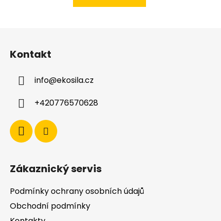
Z
á
Kontakt
p
a
info
@
ekosila.cz
t
í
+420776570628
Zákaznický servis
Podmínky ochrany osobních údajů
Obchodní podmínky
Kontakty