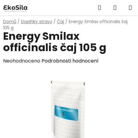
Přejít
Hledat
NÁKUP
na
obsah
KOŠÍK
Domů
/
Doplňky stravy
/
Čaj
/
Energy Smilax officinalis čaj
105 g
Energy Smilax
officinalis čaj 105 g
Průměrné
Neohodnoceno
Podrobnosti hodnocení
hodnocení
produktu
je
0,0
z
5
hvězdiček.