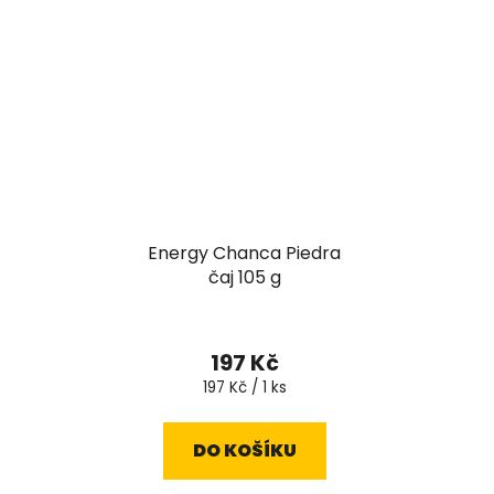
Energy Chanca Piedra
čaj 105 g
197 Kč
Měrná
197 Kč / 1 ks
cena:
DO KOŠÍKU