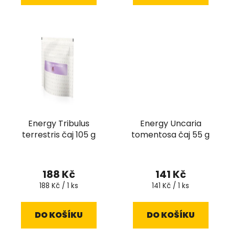
Energy Tribulus
Energy Uncaria
terrestris čaj 105 g
tomentosa čaj 55 g
188 Kč
141 Kč
Měrná
Měrná
188 Kč / 1 ks
141 Kč / 1 ks
cena:
cena:
DO KOŠÍKU
DO KOŠÍKU