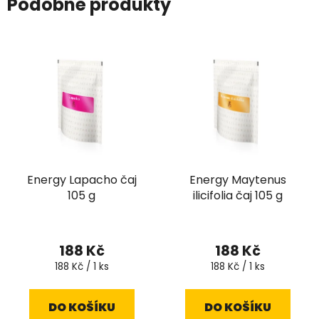
Podobné produkty
Energy Lapacho čaj
Energy Maytenus
105 g
ilicifolia čaj 105 g
188 Kč
188 Kč
Měrná
Měrná
188 Kč / 1 ks
188 Kč / 1 ks
cena:
cena:
DO KOŠÍKU
DO KOŠÍKU