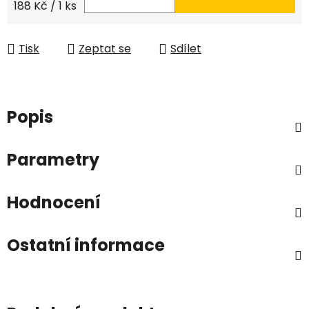
Měrná cena:
188 Kč / 1 ks
Tisk
Zeptat se
Sdílet
Popis
Parametry
Hodnocení
Ostatní informace