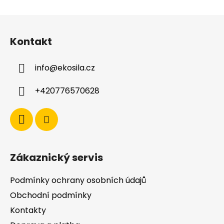
Z
á
Kontakt
p
a
info
@
ekosila.cz
t
í
+420776570628
Zákaznický servis
Podmínky ochrany osobních údajů
Obchodní podmínky
Kontakty