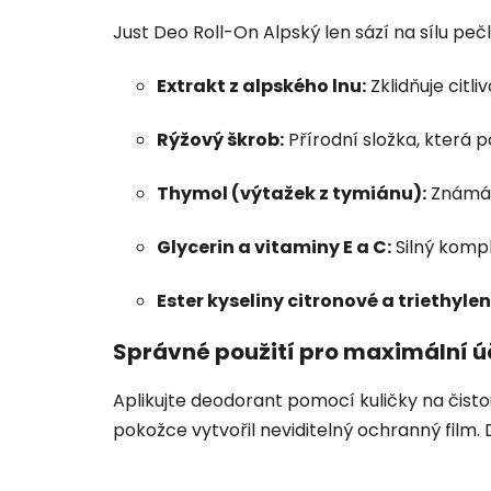
Just Deo Roll-On Alpský len sází na sílu peč
Extrakt z alpského lnu:
Zklidňuje citl
Rýžový škrob:
Přírodní složka, která 
Thymol (výtažek z tymiánu):
Známá b
Glycerin a vitaminy E a C:
Silný kompl
Ester kyseliny citronové a triethylen
Správné použití pro maximální ú
Aplikujte deodorant pomocí kuličky na čist
pokožce vytvořil neviditelný ochranný film