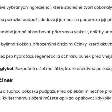
livě vybraných ingrediencí, které společně tvoří dokonalý
ivou pokožku podpaží, dodává jí jemnost a podporuje její př
pomáhá jemně absorbovat přirozenou vlhkost, aniž by ucp
ylinná složka s přirozenými čisticími účinky, která aktivn
ex pro hydrataci, regeneraci a ochranu buněk před vnější
glykol:
Bezpečné a šetrné látky, které efektivně potlačuj
činek
ou a suchou pokožku podpaží. Před oblékáním nechte prod
. Díky šetrnému složení můžete aplikaci opakovat kdykol