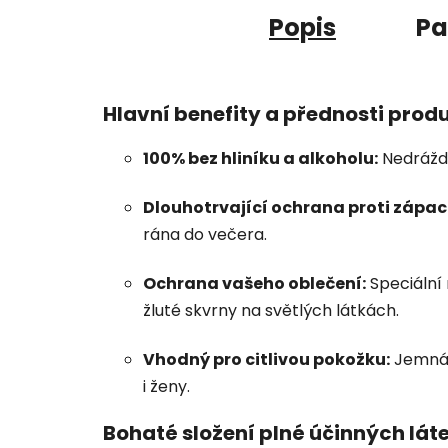
Popis
Pa
Hlavní benefity a přednosti prod
100% bez hliníku a alkoholu:
Nedráždí
Dlouhotrvající ochrana proti zápac
rána do večera.
Ochrana vašeho oblečení:
Speciální
žluté skvrny na světlých látkách.
Vhodný pro citlivou pokožku:
Jemná t
i ženy.
Bohaté složení plné účinných lát