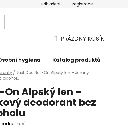
Přihlášení
Registrace
PRÁZDNÝ KOŠÍK
NÁKUPNÍ
KOŠÍK
Osobní hygiena
Katalog produktů
Znač
oranty
/
Just Deo Roll-On Alpský len – Jemný
a alkoholu
l-On Alpský len –
kový deodorant bez
koholu
 hodnocení