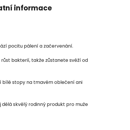
atní informace
ází pocitu pálení a začervenání.
st bakterií, takže zůstanete svěží od
í bílé stopy na tmavém oblečení ani
j dělá skvělý rodinný produkt pro muže