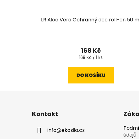
LR Aloe Vera Ochranný deo roll-on 50 m
Průměrné
hodnocení
168 Kč
produktu
Měrná
168 Kč / 1 ks
cena:
je
5,0
DO KOŠÍKU
z
5
hvězdiček.
Z
á
Kontakt
Záka
p
a
Podmí
info
@
ekosila.cz
t
údajů