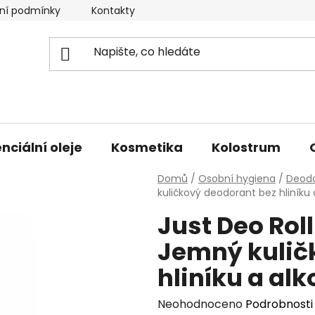
ní podmínky
Kontakty
Doprava a platba
nciální oleje
Kosmetika
Kolostrum
Domů
/
Osobní hygiena
/
Deod
kuličkový deodorant bez hliníku 
Just Deo Rol
Jemný kulič
hliníku a al
Průměrné
Neohodnoceno
Podrobnosti