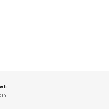
sti
Platební brána
osh