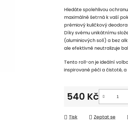
hodnocení
Hledáte spolehlivou ochran
produktu
maximálně šetrná k vaší p
je
prémiový kuličkový deodoran
0,0
Díky svému unikátnímu slože
z
(aluminiových solí) a bez al
5
ale efektivně neutralizuje b
hvězdiček.
Tento roll-on je ideální vol
inspirované péči a čistotě, a
540 Kč
Měrná cena:
Tisk
Zeptat se