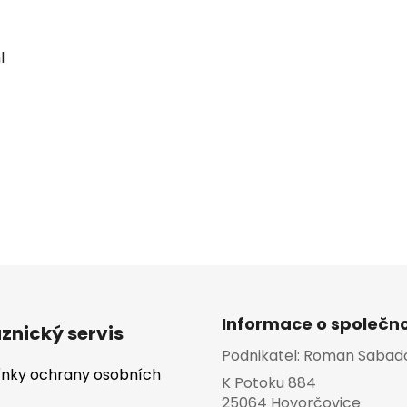
l
Informace o společno
znický servis
Podnikatel:
Roman Sabad
nky ochrany osobních
K Potoku 884
25064 Hovorčovice