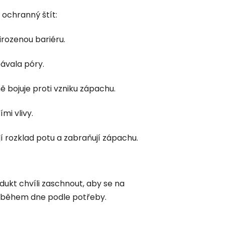
 ochranný štít:
irozenou bariéru.
ávala póry.
ě bojuje proti vzniku zápachu.
mi vlivy.
í rozklad potu a zabraňují zápachu.
ukt chvíli zaschnout, aby se na
iv během dne podle potřeby.