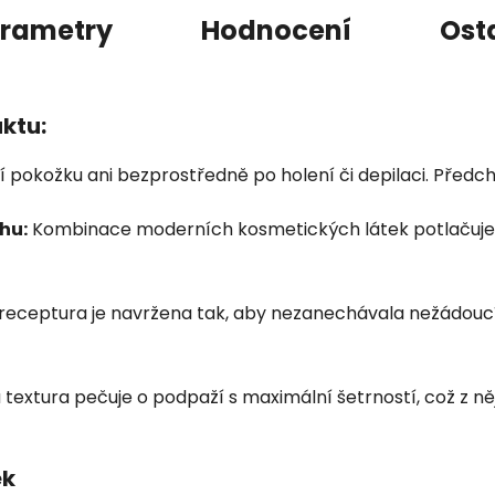
rametry
Hodnocení
Ost
uktu:
 pokožku ani bezprostředně po holení či depilaci. Předch
hu:
Kombinace moderních kosmetických látek potlačuje rů
 receptura je navržena tak, aby nezanechávala nežádouc
extura pečuje o podpaží s maximální šetrností, což z ně
ek