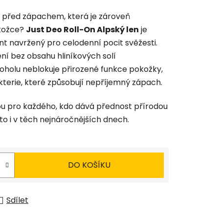
u před zápachem, která je zároveň
okožce?
Just Deo Roll-On Alpský len
je
t navržený pro celodenní pocit svěžesti.
ní bez obsahu hliníkových solí
koholu neblokuje přirozené funkce pokožky,
akterie, které způsobují nepříjemný zápach.
bou pro každého, kdo dává přednost přírodou
 to i v těch nejnáročnějších dnech.
DO KOŠÍKU
Sdílet