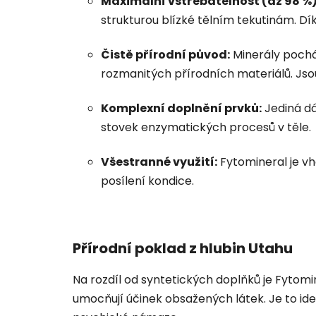
Maximální vstřebatelnost (až 98 %)
strukturou blízké tělním tekutinám. Dí
Čistě přírodní původ:
Minerály pocház
rozmanitých přírodních materiálů. Jso
Komplexní doplnění prvků:
Jediná dá
stovek enzymatických procesů v těle.
Všestranné využití:
Fytomineral je vho
posílení kondice.
Přírodní poklad z hlubin Utahu
Na rozdíl od syntetických doplňků je Fytom
umocňují účinek obsažených látek. Je to id