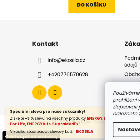
DO KOŠÍKU
Z
á
Kontakt
Záka
p
a
Podmí
info
@
ekosila.cz
t
údajů
í
Obcho
+420776570628
Konta
Dopra
Používáme
prohlížení
zlepšovali 
Speciální sleva pro naše zákazníky!
naleznete
Získejte
-3 %
slevu na všechny produkty
ENERGY
,
FLOW
,
Botanical
Copyright 2026
EkoSila
. Všechna práva vy
For Life
,
ENERGYbits
,
SupraMedEx!
Nastave
V košíku stačí zadat slevový kód:
EKOSILA
Odstoupit od smlouvy