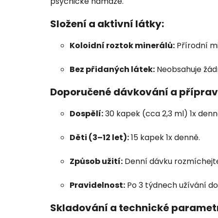
psychické námaze.
Složení a aktivní látky:
Koloidní roztok minerálů:
Přírodní m
Bez přidaných látek:
Neobsahuje žádné
Doporučené dávkování a příprav
Dospělí:
30 kapek (cca 2,3 ml) 1x denn
Děti (3–12 let):
15 kapek 1x denně.
Způsob užití:
Denní dávku rozmíchejte v
Pravidelnost:
Po 3 týdnech užívání d
Skladování a technické paramet