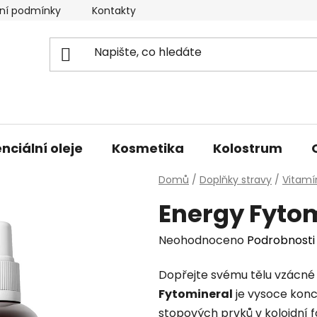
ní podmínky
Kontakty
Doprava a platba
nciální oleje
Kosmetika
Kolostrum
Domů
/
Doplňky stravy
/
Vitamí
Energy Fytom
Průměrné
Neohodnoceno
Podrobnosti
hodnocení
Dopřejte svému tělu vzácné
produktu
Fytomineral
je vysoce konc
je
stopových prvků v koloidní
0,0