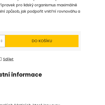
 přípravek pro lidský organismus maximálně
ální způsob, jak podpořit vnitřní rovnováhu a
DO KOŠÍKU
Sdílet
atní informace