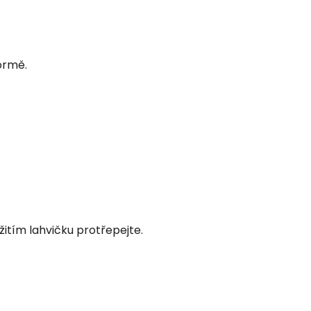
ormě.
žitím lahvičku protřepejte.