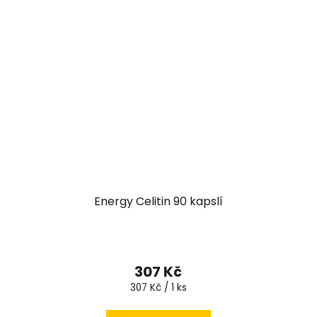
Energy Celitin 90 kapslí
307 Kč
Měrná
307 Kč / 1 ks
cena: