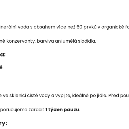
inerální voda s obsahem více než 60 prvků v organické f
 konzervanty, barviva ani umělá sladidla.
a:
ě.
e sklenici čisté vody a vypijte, ideálně po jídle. Před pou
oporučujeme zařadit
1 týden pauzu
.
ry: