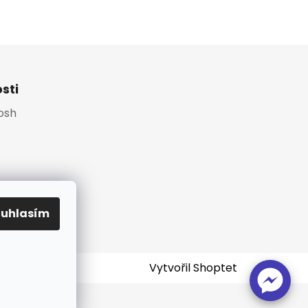
sti
Platební brána
osh
ouhlasím
Vytvořil Shoptet