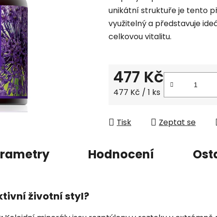
unikátní struktuře je tento
z
využitelný a představuje ide
5
celkovou vitalitu.
hvězdiček.
477 Kč
Měrná cena:
477 Kč / 1 ks
Tisk
Zeptat se
rametry
Hodnocení
Ost
tivní životní styl?