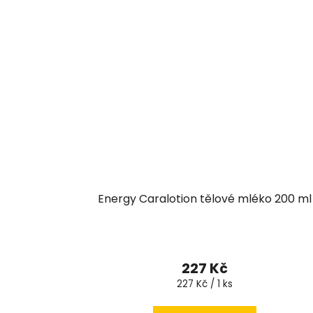
Energy Caralotion tělové mléko 200 ml
227 Kč
Měrná
227 Kč / 1 ks
cena: