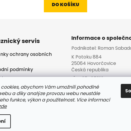
DO KOŠÍKU
Informace o společno
znický servis
Podnikatel:
Roman Sabad
nky ochrany osobních
K Potoku 884
25064 Hovorčovice
dní podmínky
Česká republika
kty
IČO:
25465813
va a platba
 cookies, abychom Vám umožnili pohodlné
S
 webu a díky analýze provozu webu neustále
jeho funkce, výkon a použitelnost. Více informací
zde
s
hrazena.
ní