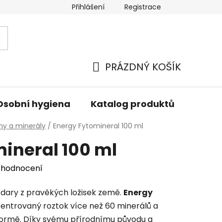
Přihlášení
Registrace
PRÁZDNÝ KOŠÍK
NÁKUPNÍ
KOŠÍK
Osobní hygiena
Katalog produktů
Znač
ny a minerály
/
Energy Fytomineral 100 ml
ineral 100 ml
 hodnocení
 dary z pravěkých ložisek země.
Energy
entrovaný roztok více než 60 minerálů a
 formě. Díky svému přírodnímu původu a