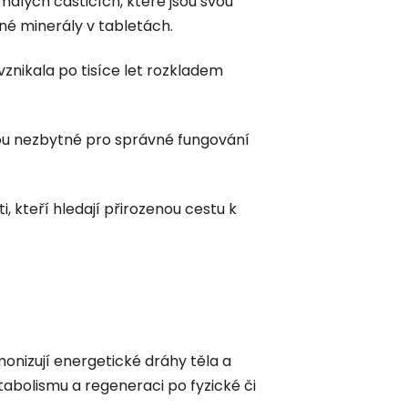
malých částicích, které jsou svou
né minerály v tabletách.
vznikala po tisíce let rozkladem
ou nezbytné pro správné fungování
, kteří hledají přirozenou cestu k
onizují energetické dráhy těla a
abolismu a regeneraci po fyzické či