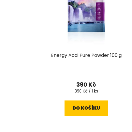
Energy Acai Pure Powder 100 g
390 Kč
Měrná
390 Kč / 1 ks
cena:
DO KOŠÍKU