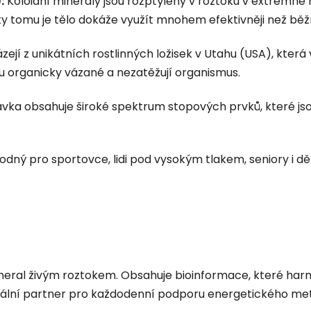
:
Koloidní minerály jsou rozptýleny v roztoku v extrémně 
ky tomu je tělo dokáže využít mnohem efektivněji než běž
ejí z unikátních rostlinných ložisek v Utahu (USA), která 
u organicky vázané a nezatěžují organismus.
vka obsahuje široké spektrum stopových prvků, které js
dný pro sportovce, lidi pod vysokým tlakem, seniory i děti
ineral živým roztokem. Obsahuje bioinformace, které harm
eální partner pro každodenní podporu energetického met