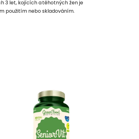
 3 let, kojících a těhotných žen je
ým použitím nebo skladováním.