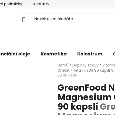
ní podmínky
Kontakty
Doprava a platba
nciální oleje
Kosmetika
Kolostrum
Domů
/
Doplňky stravy
/
Vitamí
Chelát + Vitamin B6 90 kapslí
Gr
B6 90 kapslí
GreenFood N
Magnesium C
90 kapslí
Gre