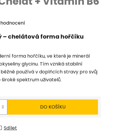
helát + Vitamin B6
 hodnocení
ý – chelátová forma hořčíku
erní forma hořčíku, ve které je minerál
yseliny glycinu. Tím vzniká stabilní
 běžně používá v doplňcích stravy pro svůj
o široké spektrum uživatelů.
DO KOŠÍKU
Sdílet