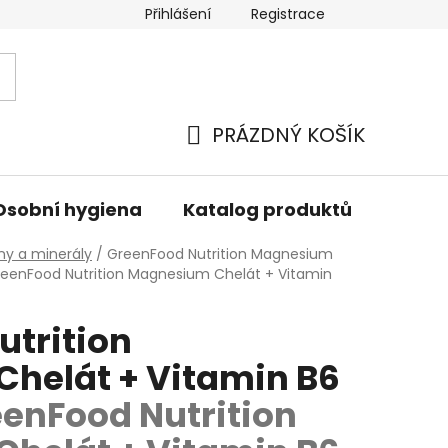
Přihlášení
Registrace
PRÁZDNÝ KOŠÍK
NÁKUPNÍ
KOŠÍK
Osobní hygiena
Katalog produktů
Znač
ny a minerály
/
GreenFood Nutrition Magnesium
eenFood Nutrition Magnesium Chelát + Vitamin
utrition
helát + Vitamin B6
enFood Nutrition