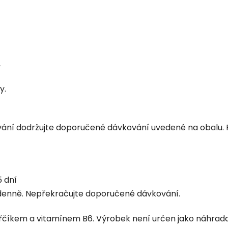
,
y.
žívání dodržujte doporučené dávkování uvedené na obalu.
 dní
e denně. Nepřekračujte doporučené dávkování.
číkem a vitamínem B6. Výrobek není určen jako náhrada p