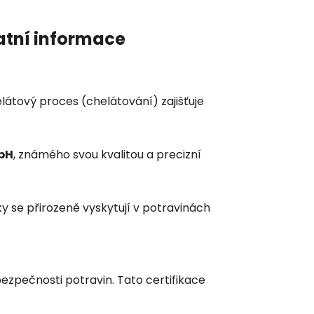
atní informace
elátový proces (chelátování) zajišťuje
bH
, známého svou kvalitou a precizní
ky se přirozeně vyskytují v potravinách
bezpečnosti potravin. Tato certifikace