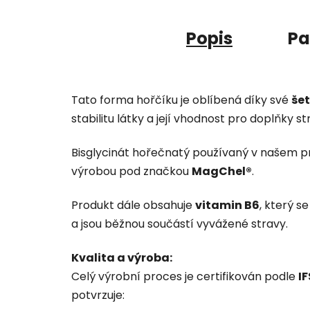
Popis
Pa
Tato forma hořčíku je oblíbená díky své
šet
stabilitu látky a její vhodnost pro doplňky 
Bisglycinát hořečnatý používaný v našem
výrobou pod značkou
MagChel®
.
Produkt dále obsahuje
vitamin B6
, který s
a jsou běžnou součástí vyvážené stravy.
Kvalita a výroba:
Celý výrobní proces je certifikován podle
I
potvrzuje: