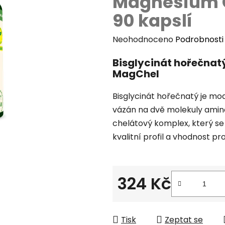
Magnesium C
90 kapslí
Průměrné
Neohodnoceno
Podrobnosti
hodnocení
Bisglycinát hořečnat
produktu
MagChel
je
0,0
Bisglycinát hořečnatý je mod
z
vázán na dvě molekuly aminok
5
chelátový komplex, který se
hvězdiček.
kvalitní profil a vhodnost pr
324 Kč
Měrná cena:
Tisk
Zeptat se